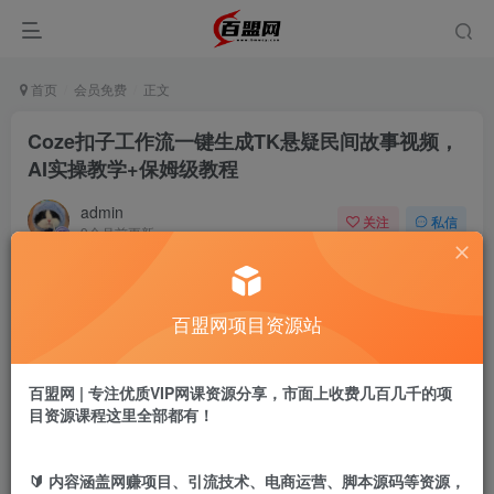
首页
会员免费
正文
Coze扣子工作流一键生成TK悬疑民间故事视频，
AI实操教学+保姆级教程
admin
关注
私信
9个月前更新
874
17
付费阅读
百盟网项目资源站
Coze扣子工作流一键生成TK悬疑民间故事视频，AI实操教学+保姆级教程
此内容为付费阅读，请付费后查看
9.9
百盟网 | 专注优质VIP网课资源分享，市面上收费几百几千的项
盟币
目资源课程这里全部都有！
免费
免费
年卡会员
永久会员
🔰 内容涵盖网赚项目、引流技术、电商运营、脚本源码等资源，
立即购买