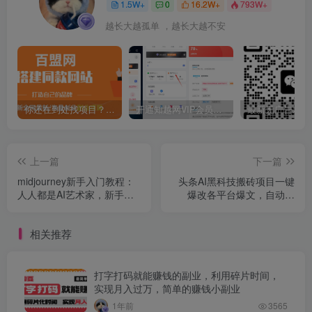
1.5W+
0
16.2W+
793W+
越长大越孤单 ，越长大越不安
你还在到处找项目？还在当韭菜？我靠卖项目一个月收入5万+，曾经我也是个失败者。
开通知越网VIP会员，尊享全站资源免费下载，享70%的推广提成！！【限时五折优惠】
上一篇
下一篇
midjourney新手入门教程：
头条AI黑科技搬砖项目一键
人人都是AI艺术家，新手小
爆改各平台爆文，自动排
白也能变身艺术大师
版，秒过原创矩阵操作，月
入3w+【揭秘】
相关推荐
打字打码就能赚钱的副业，利用碎片时间，
实现月入过万，简单的赚钱小副业
1年前
3565