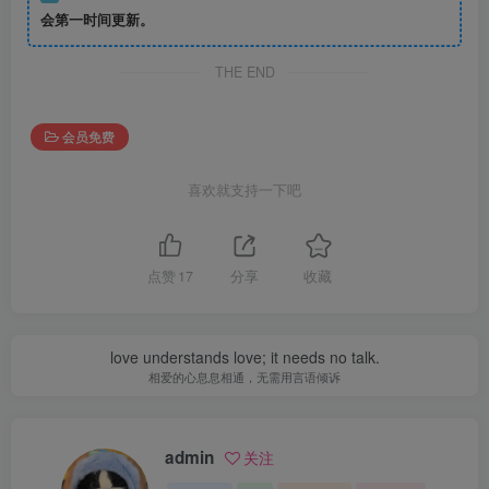
会第一时间更新。
THE END
会员免费
喜欢就支持一下吧
点赞
17
分享
收藏
love understands love; it needs no talk.
相爱的心息息相通，无需用言语倾诉
admin
关注