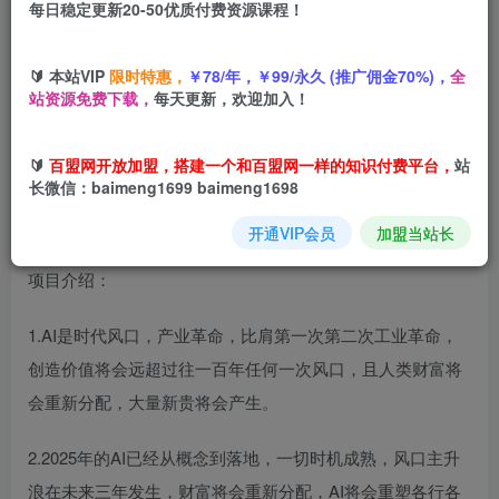
每日稳定更新20-50优质付费资源课程！
您当前未登录！建议登陆后购买，可保存购买订单
🔰 本站VIP
限时特惠，
￥78/年，￥99/永久 (推广佣金70%)，
全
站资源免费下载，
每天更新，欢迎加入！
Coze扣子工作流一键生成TK悬疑民间故事视频，AI实操教
学+保姆级教程
🔰
百盟网开放加盟，搭建一个和百盟网一样的知识付费平台，
站
长微信：baimeng1699 baimeng1698
开通VIP会员
加盟当站长
项目介绍：
1.AI是时代风口，产业革命，比肩第一次第二次工业革命，
创造价值将会远超过往一百年任何一次风口，且人类财富将
会重新分配，大量新贵将会产生。
2.2025年的AI已经从概念到落地，一切时机成熟，风口主升
浪在未来三年发生，财富将会重新分配，AI将会重塑各行各