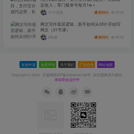
定收入，零门槛单号每月1w＋
1015
11个月前
9.9
盟币
网文写作底层逻辑，新手如何从0到1开始写
网文（31节课）
1013
2年前
9.9
盟币
友链申请
-
免责声明
-
关于我们
-
广告合作
-
网站地图
Copyright © 2023 ·
百盟网琼ICP备2024044128号
· 由
百盟网
强力驱动.
本站安全运行中