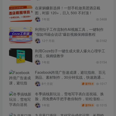
在家躺赚新选择！一部手机做美团酒店截
图，时薪 120+，日入 500 不封顶！
1年前
3468
利用扣子工作流制作AI视频工具，一键制作
“假如书籍会说话”爆款视频保姆级教程
12个月前
3162
利用Coze扣子一键生成火柴人爆火心理学工
作流，保姆级教学
1年前
3154
Facebook跨境广告速成课，避坑指南、百元
测品、素材制作，30分钟实战，快速跑通首
单出单
1017
8个月前
9.9
盟币
冬季搞钱新玩法，雪地写字表白送祝福、换
脸，用免费AI手把手教你制作，轻松涨粉
3.5w，接单到手软
1015
1年前
9.9
盟币
九月风口项目，支付宝分成代运营，长期稳