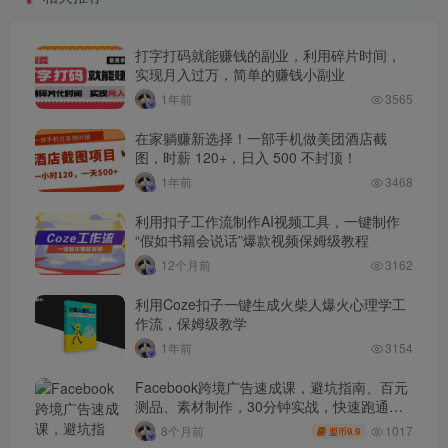
打字打码就能赚钱的副业，利用碎片时间，
实现月入过万，简单的赚钱小副业
1年前
3565
在家躺赚新选择！一部手机做美团酒店截
图，时薪 120+，日入 500 不封顶！
1年前
3468
利用扣子工作流制作AI视频工具，一键制作
“假如书籍会说话”爆款视频保姆级教程
12个月前
3162
利用Coze扣子一键生成火柴人爆火心理学工
作流，保姆级教学
1年前
3154
Facebook跨境广告速成课，避坑指南、百元
测品、素材制作，30分钟实战，快速跑通首
单出单
1017
8个月前
9.9
盟币