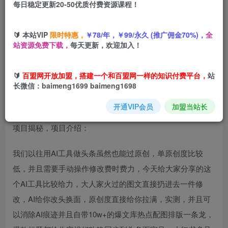
每日稳定更新20-50优质付费资源课程！
您当前未登录！建议登陆后购买，可保存购买订单
🔰 本站VIP
限时特惠，
￥78/年，￥99/永久 (推广佣金70%)，
全
站资源免费下载，
每天更新，欢迎加入！
头条AI黑科技搬砖项目一键爆改各平台爆文，自动排版，秒
过原创矩阵操作，月入3w+【揭秘】
🔰
百盟网开放加盟，搭建一个和百盟网一样的知识付费平台，
站
长微信：baimeng1699 baimeng1698
开通VIP会员
加盟当站长
项目揭秘，项目介绍：
我们以往用AI工具做头条虽然也能过原创，单原创度比较
低，并且需要手动操作修改费时费力，今天给大家分享的这
个AI工具比较给力，大人家火过的图文直接扔进去一件修
改，AI给你改头换面，原创度直接给你拉满，实测，并且可
以消除AI痕迹并且自带10w+的爆文库热点配图排版一条龙，