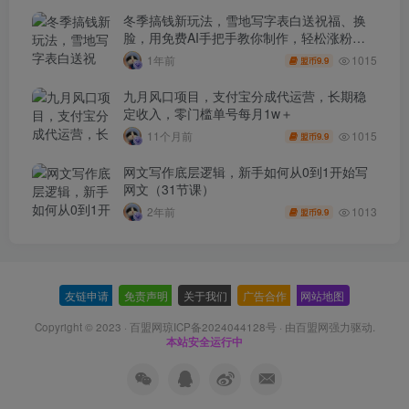
冬季搞钱新玩法，雪地写字表白送祝福、换
脸，用免费AI手把手教你制作，轻松涨粉
3.5w，接单到手软
1015
1年前
9.9
盟币
九月风口项目，支付宝分成代运营，长期稳
定收入，零门槛单号每月1w＋
1015
11个月前
9.9
盟币
网文写作底层逻辑，新手如何从0到1开始写
网文（31节课）
1013
2年前
9.9
盟币
友链申请
-
免责声明
-
关于我们
-
广告合作
-
网站地图
Copyright © 2023 ·
百盟网琼ICP备2024044128号
· 由
百盟网
强力驱动.
本站安全运行中