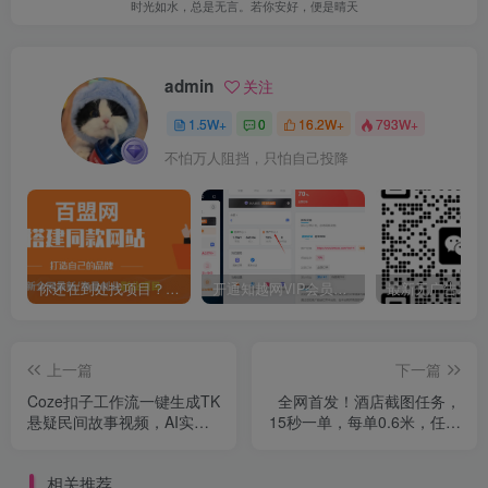
时光如水，总是无言。若你安好，便是晴天
admin
关注
1.5W+
0
16.2W+
793W+
不怕万人阻挡，只怕自己投降
你还在到处找项目？还在当韭菜？我靠卖项目一个月收入5万+，曾经我也是个失败者。
开通知越网VIP会员，尊享全站资源免费下载，享70%的推广提成！！【限时五折优惠】
上一篇
下一篇
Coze扣子工作流一键生成TK
全网首发！酒店截图任务，
悬疑民间故事视频，AI实操
15秒一单，每单0.6米，任务
教学+保姆级教程
无上限不设限，矩阵操作单
日3张到手【揭秘】
相关推荐