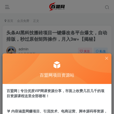
首页
会员免费
正文
头条AI黑科技搬砖项目一键爆改各平台爆文，自动
排版，秒过原创矩阵操作，月入3w+【揭秘】
admin
关注
私信
9个月前更新
433
15
付费阅读
百盟网项目资源站
头条AI黑科技搬砖项目一键爆改各平台爆文，自动排版，秒过原创矩阵操作，月入3w+【揭秘】
此内容为付费阅读，请付费后查看
9.9
百盟网 | 专注优质VIP网课资源分享，市面上收费几百几千的项
盟币
目资源课程这里全部都有！
免费
免费
年卡会员
永久会员
🔰 内容涵盖网赚项目、引流技术、电商运营、脚本源码等资源，
立即购买