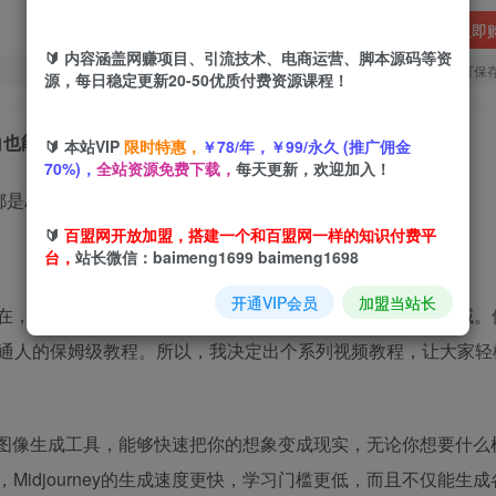
立即
🔰 内容涵盖网赚项目、引流技术、电商运营、脚本源码等资
您当前未登录！建议登陆后购买，可保
源，每日稳定更新20-50优质付费资源课程！
小白也能变身艺术大师
🔰 本站VIP
限时特惠，
￥78/年，￥99/永久 (推广佣金
70%)，
全站资源免费下载，
每天更新，欢迎加入！
🔰
百盟网开放加盟，搭建一个和百盟网一样的知识付费平
台，
站长微信：baimeng1699 baimeng1698
开通VIP会员
加盟当站长
现在，越来越多的人都想学习和应用这项技术，特别是绘画领域。
通人的保姆级教程。所以，我决定出个系列视频教程，让大家轻松
大的AI图像生成工具，能够快速把你的想象变成现实，无论你想要什
Midjourney的生成速度更快，学习门槛更低，而且不仅能生