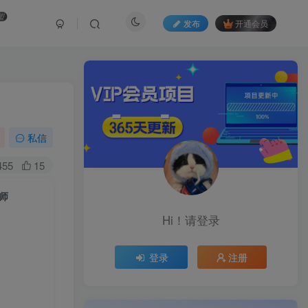
盟
发布
开通会员
私信
455
15
大师
Hi！请登录
登录
注册