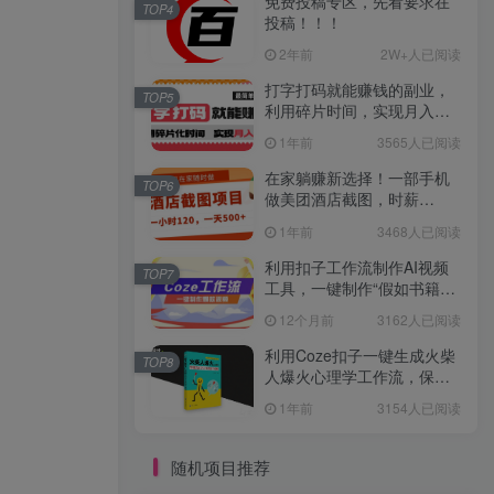
免费投稿专区，先看要求在
TOP4
投稿！！！
2年前
2W+人已阅读
打字打码就能赚钱的副业，
TOP5
利用碎片时间，实现月入过
万，简单的赚钱小副业
1年前
3565人已阅读
在家躺赚新选择！一部手机
TOP6
做美团酒店截图，时薪
120+，日入 500 不封顶！
1年前
3468人已阅读
利用扣子工作流制作AI视频
TOP7
工具，一键制作“假如书籍会
说话”爆款视频保姆级教程
12个月前
3162人已阅读
利用Coze扣子一键生成火柴
TOP8
人爆火心理学工作流，保姆
级教学
1年前
3154人已阅读
随机项目推荐