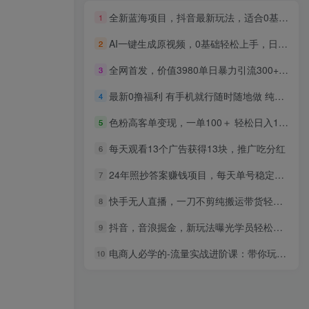
全新蓝海项目，抖音最新玩法，适合0基础小白，稳定月入过万，轻松日入300＋
1
AI一键生成原视频，0基础轻松上手，日入1000+，多种变现方式
2
全网首发，价值3980单日暴力引流300+的精准引流法大揭秘！
3
最新0撸福利 有手机就行随时随地做 纯净无广告 边玩游戏边赚 轻松日入500+
4
色粉高客单变现，一单100＋ 轻松日入1000,vx加到频繁
5
每天观看13个广告获得13块，推广吃分红
6
24年照抄答案赚钱项目，每天单号稳定300+，有手就行，可放大操作
7
快手无人直播，一刀不剪纯搬运带货轻松日入500+，稳的一批，手机电脑都…
8
抖音，音浪掘金，新玩法曝光学员轻松日入1000+
9
电商人必学的-流量实战进阶课：带你玩转淘宝各项规则和玩法（12节课）
10