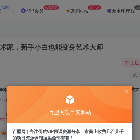
NEW
免费下载
日入2K
加
程
VIP会员
加盟网站
无水印课程
AI艺术家，新手小白也能变身艺术大师
关注
midjourney新手入门教程：人人都是AI艺术家，新手小白也能变身艺术
此内容为付费阅读，请付费后查看
9.9
百盟网项目资源站
盟币
百盟网 | 专注优质VIP网课资源分享，市面上收费几百几千
免费
免费
年卡会员
永久会员
的项目资源课程这里全部都有！