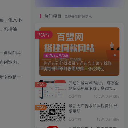
热门项目
免费分享网赚资讯
画，但又不
品，包括油
TOP1
花一点时间学
15.9W+人已阅读
的创造力。
你还在到处找项目？还在当韭菜？我靠
卖项目一个月收入5万+，曾经我也...
。无论你是一
开通知越网VIP会员，尊享全
TOP2
站资源免费下载，享70%的
推广提成！！【限时五折优
2年前
15.5W+人已阅读
惠】
最新无广告水印课程资源 长
TOP3
期更新
2年前
10W+人已阅读