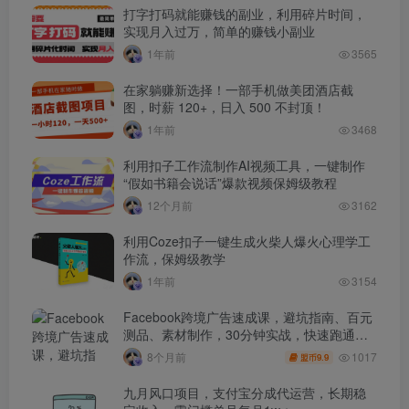
打字打码就能赚钱的副业，利用碎片时间，
实现月入过万，简单的赚钱小副业
1年前
3565
在家躺赚新选择！一部手机做美团酒店截
图，时薪 120+，日入 500 不封顶！
1年前
3468
利用扣子工作流制作AI视频工具，一键制作
“假如书籍会说话”爆款视频保姆级教程
12个月前
3162
利用Coze扣子一键生成火柴人爆火心理学工
作流，保姆级教学
1年前
3154
Facebook跨境广告速成课，避坑指南、百元
测品、素材制作，30分钟实战，快速跑通首
单出单
1017
8个月前
9.9
盟币
九月风口项目，支付宝分成代运营，长期稳