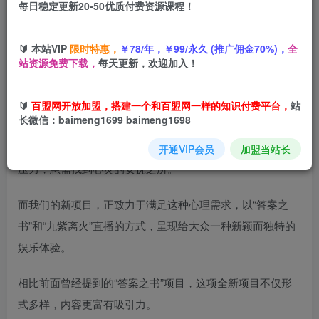
每日稳定更新20-50优质付费资源课程！
您当前未登录！建议登陆后购买，可保存购买订单
🔰 本站VIP
限时特惠，
￥78/年，￥99/永久 (推广佣金70%)，
全
站资源免费下载，
每天更新，欢迎加入！
今天我们要谈论的主题，你恐怕没有听过——以抖音为平台
🔰
百盟网开放加盟，搭建一个和百盟网一样的知识付费平台，
站
的社交新玩法，轻松又简单地上手却有着独特魅力。
长微信：baimeng1699 baimeng1698
在这个瞬息万变的时代，人们常常承受着职场、家庭等多种
开通VIP会员
加盟当站长
压力，急需找到心灵的安抚之所。
而我们的新项目，正致力于满足这种心理需求，以“答案之
书”和“九紫离火”直播的方式，呈现给大众一种新颖而独特的
娱乐体验。
相比前面曾经提到的“答案之书”项目，这项全新项目不仅形
式多样，内容更富有吸引力。