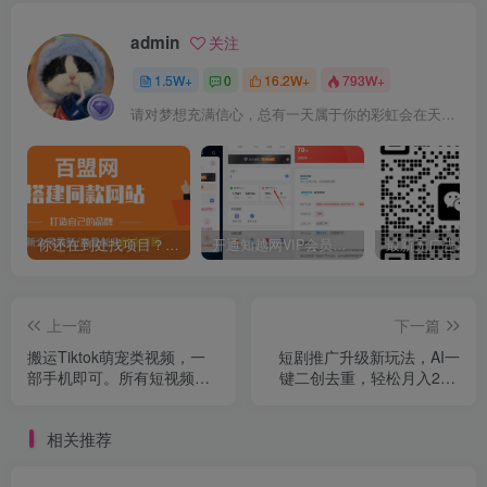
admin
关注
1.5W+
0
16.2W+
793W+
请对梦想充满信心，总有一天属于你的彩虹会在天空微笑
你还在到处找项目？还在当韭菜？我靠卖项目一个月收入5万+，曾经我也是个失败者。
开通知越网VIP会员，尊享全站资源免费下载，享70%的推广提成！！【限时五折优惠】
上一篇
下一篇
搬运Tiktok萌宠类视频，一
短剧推广升级新玩法，AI一
部手机即可。所有短视频平
键二创去重，轻松月入2w+
台均可操作，月入3W+
（教程+素材）
相关推荐