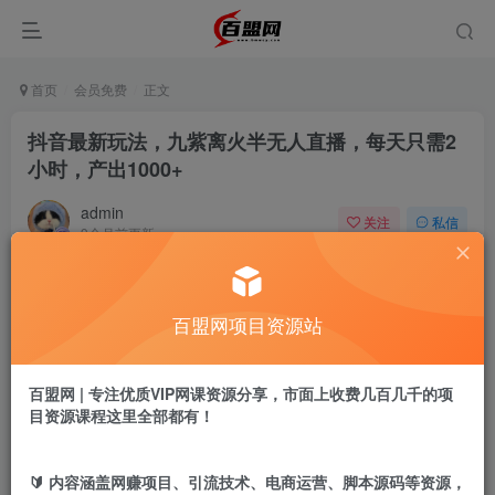
首页
会员免费
正文
抖音最新玩法，九紫离火半无人直播，每天只需2
小时，产出1000+
admin
关注
私信
9个月前更新
898
12
付费阅读
百盟网项目资源站
抖音最新玩法，九紫离火半无人直播，每天只需2小时，产出1000+
此内容为付费阅读，请付费后查看
9.9
百盟网 | 专注优质VIP网课资源分享，市面上收费几百几千的项
盟币
目资源课程这里全部都有！
免费
免费
年卡会员
永久会员
🔰 内容涵盖网赚项目、引流技术、电商运营、脚本源码等资源，
立即购买