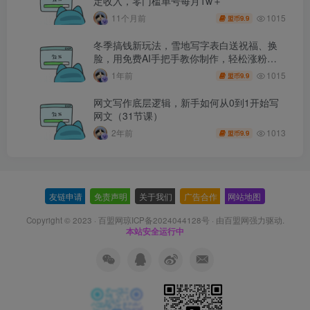
定收入，零门槛单号每月1w＋
1015
11个月前
9.9
盟币
冬季搞钱新玩法，雪地写字表白送祝福、换
脸，用免费AI手把手教你制作，轻松涨粉
3.5w，接单到手软
1015
1年前
9.9
盟币
网文写作底层逻辑，新手如何从0到1开始写
网文（31节课）
1013
2年前
9.9
盟币
友链申请
-
免责声明
-
关于我们
-
广告合作
-
网站地图
Copyright © 2023 ·
百盟网琼ICP备2024044128号
· 由
百盟网
强力驱动.
本站安全运行中