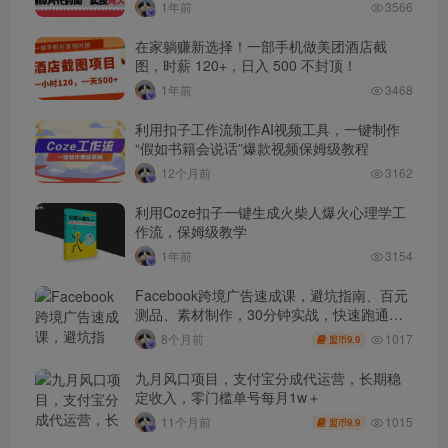
1年前
3566
在家躺赚新选择！一部手机做美团酒店截
图，时薪 120+，日入 500 不封顶！
1年前
3468
利用扣子工作流制作AI视频工具，一键制作
“假如书籍会说话”爆款视频保姆级教程
12个月前
3162
利用Coze扣子一键生成火柴人爆火心理学工
作流，保姆级教学
1年前
3154
Facebook跨境广告速成课，避坑指南、百元
测品、素材制作，30分钟实战，快速跑通首
单出单
1017
8个月前
9.9
盟币
九月风口项目，支付宝分成代运营，长期稳
定收入，零门槛单号每月1w＋
1015
11个月前
9.9
盟币