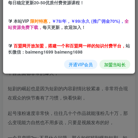
每日稳定更新20-50优质付费资源课程！
您当前未登录！建议登陆后购买，可保存购买订单
🔰 本站VIP
限时特惠，
￥78/年，￥99/永久 (推广佣金70%)，
全
站资源免费下载，
每天更新，欢迎加入！
大家好，今天给大家分享一个新项目，短剧推广升级新玩
🔰
百盟网开放加盟，搭建一个和百盟网一样的知识付费平台，
站
法，AI一键二创去重，轻松月入2w+，
长微信：baimeng1699 baimeng1698
短剧大家都知道，目前在抖音、快手、视频号这三大短视频
开通VIP会员
加盟当站长
平台上面都非常的爆火，
短剧的崛起也是因为短剧的内容剧情比较紧凑，非常符合现
在观众的快节奏有了习惯，快看快刷，
起号涨粉速度非常快，往往几十个作品就能涨粉几十万，那
么变现能力自然也不用多说，只要是视频发布的好，
一个月变现2w+不是什么问题，那么如何找到爆款短剧，如