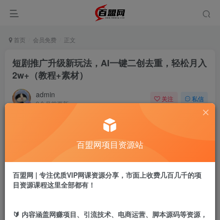
首页
会员免费
正文
短剧推广升级新玩法，AI一键二创去重，轻松月入
2w+（教程+素材）
admin
关注
私信
9个月前更新
863
20
付费阅读
百盟网项目资源站
短剧推广升级新玩法，AI一键二创去重，轻松月入2w+（教程+素材）
此内容为付费阅读，请付费后查看
9.9
百盟网 | 专注优质VIP网课资源分享，市面上收费几百几千的项
盟币
目资源课程这里全部都有！
免费
免费
年卡会员
永久会员
🔰 内容涵盖网赚项目、引流技术、电商运营、脚本源码等资源，
立即购买