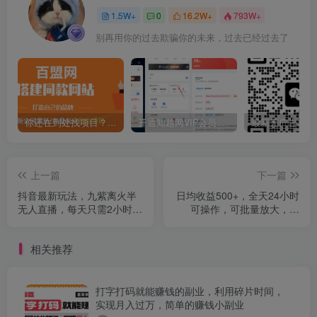
1.5W+
0
16.2W+
793W+
别再用你的过去欺骗你的未来，过去已经过去了
你还在到处找项目？还在当韭菜？我靠卖项目一个月收入5万+，曾经我也是个失败者。
开通知越网VIP会员，尊享全站资源免费下载，享70%的推广提成！！【限时五折优惠】
上一篇
下一篇
抖音最新玩法，九紫离火半
日均收益500+，全天24小时
无人直播，每天只需2小时，
可操作，可批量放大，稳
产出1000+
定！
相关推荐
打字打码就能赚钱的副业，利用碎片时间，
实现月入过万，简单的赚钱小副业