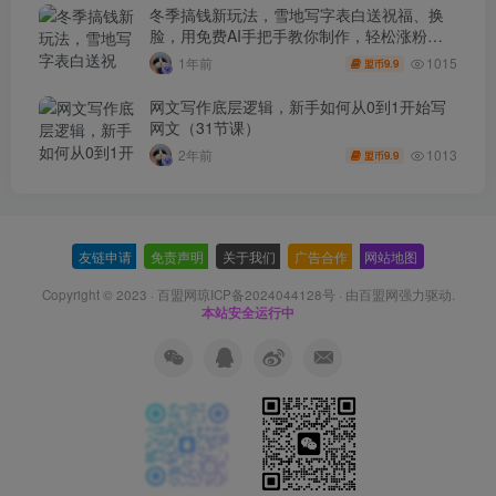
冬季搞钱新玩法，雪地写字表白送祝福、换
脸，用免费AI手把手教你制作，轻松涨粉
3.5w，接单到手软
1015
1年前
9.9
盟币
网文写作底层逻辑，新手如何从0到1开始写
网文（31节课）
1013
2年前
9.9
盟币
友链申请
-
免责声明
-
关于我们
-
广告合作
-
网站地图
Copyright © 2023 ·
百盟网琼ICP备2024044128号
· 由
百盟网
强力驱动.
本站安全运行中