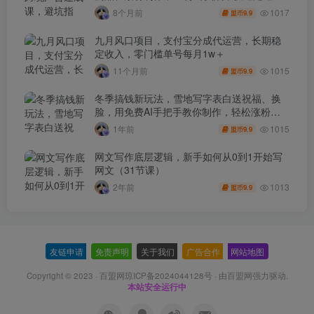
单出单
1017
8个月前
9.9
盟币
九月风口项目，支付宝分成代运营，长期稳
定收入，零门槛单号每月1w＋
1015
11个月前
9.9
盟币
冬季搞钱新玩法，雪地写字表白送祝福、换
脸，用免费AI手把手教你制作，轻松涨粉
3.5w，接单到手软
1015
1年前
9.9
盟币
网文写作底层逻辑，新手如何从0到1开始写
网文（31节课）
1013
2年前
9.9
盟币
友链申请
-
免责声明
-
关于我们
-
广告合作
-
网站地图
Copyright © 2023 ·
百盟网琼ICP备2024044128号
· 由
百盟网
强力驱动.
本站安全运行中