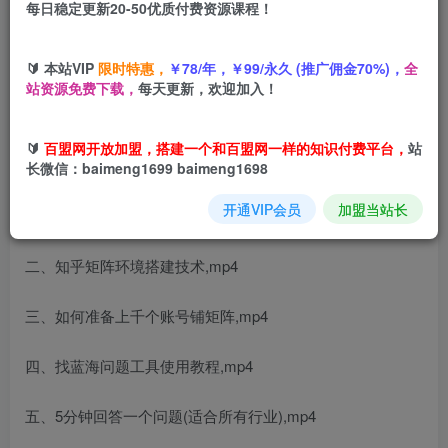
每日稳定更新20-50优质付费资源课程！
您当前未登录！建议登陆后购买，可保存购买订单
引流系列课12：
知乎矩阵引流技术
2.0版
🔰 本站VIP
限时特惠，
￥78/年，￥99/永久 (推广佣金70%)，
全
站资源免费下载，
每天更新，欢迎加入！
🔰
百盟网开放加盟，搭建一个和百盟网一样的知识付费平台，
站
课程内容：
长微信：baimeng1699 baimeng1698
开通VIP会员
加盟当站长
一、知乎矩阵引流的优势.mp4
二、知乎矩阵环境搭建技术,mp4
三、如何准备上千个账号铺矩阵,mp4
四、找蓝海问题工具使用教程,mp4
五、5分钟回答一个问题(适合所有行业),mp4