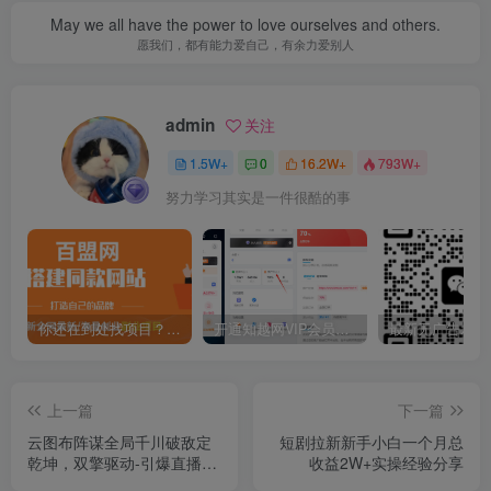
May we all have the power to love ourselves and others.
愿我们，都有能力爱自己，有余力爱别人
admin
关注
1.5W+
0
16.2W+
793W+
努力学习其实是一件很酷的事
你还在到处找项目？还在当韭菜？我靠卖项目一个月收入5万+，曾经我也是个失败者。
开通知越网VIP会员，尊享全站资源免费下载，享70%的推广提成！！【限时五折优惠】
上一篇
下一篇
云图布阵谋全局千川破敌定
短剧拉新新手小白一个月总
乾坤，双擎驱动-引爆直播间
收益2W+实操经验分享
的增长飞船，8月4日线下课