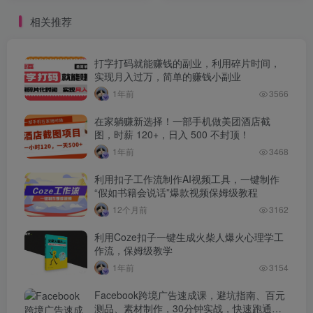
相关推荐
打字打码就能赚钱的副业，利用碎片时间，
实现月入过万，简单的赚钱小副业
1年前
3566
在家躺赚新选择！一部手机做美团酒店截
图，时薪 120+，日入 500 不封顶！
1年前
3468
利用扣子工作流制作AI视频工具，一键制作
“假如书籍会说话”爆款视频保姆级教程
12个月前
3162
利用Coze扣子一键生成火柴人爆火心理学工
作流，保姆级教学
1年前
3154
Facebook跨境广告速成课，避坑指南、百元
测品、素材制作，30分钟实战，快速跑通首