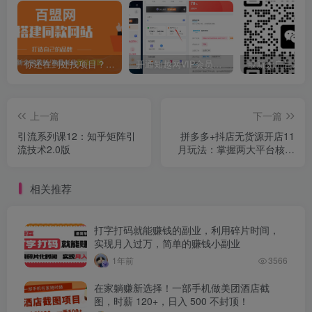
你还在到处找项目？还在当韭菜？我靠卖项目一个月收入5万+，曾经我也是个失败者。
开通知越网VIP会员，尊享全站资源免费下载，享70%的推广提成！！【限时五折优惠】
上一篇
下一篇
引流系列课12：知乎矩阵引
拼多多+抖店无货源开店11
流技术2.0版
月玩法：掌握两大平台核心
运营技巧，低成本高回报
相关推荐
打字打码就能赚钱的副业，利用碎片时间，
实现月入过万，简单的赚钱小副业
1年前
3566
在家躺赚新选择！一部手机做美团酒店截
图，时薪 120+，日入 500 不封顶！