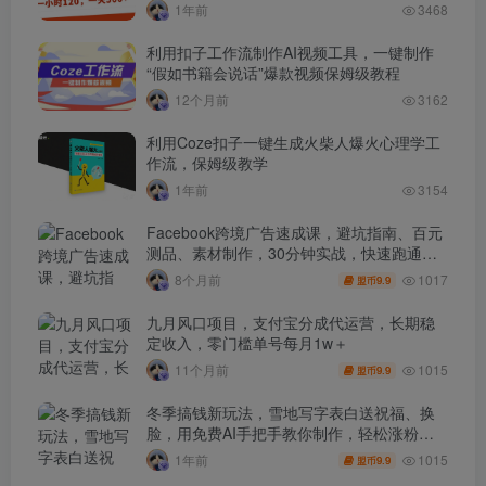
1年前
3468
利用扣子工作流制作AI视频工具，一键制作
“假如书籍会说话”爆款视频保姆级教程
12个月前
3162
利用Coze扣子一键生成火柴人爆火心理学工
作流，保姆级教学
1年前
3154
Facebook跨境广告速成课，避坑指南、百元
测品、素材制作，30分钟实战，快速跑通首
单出单
1017
8个月前
9.9
盟币
九月风口项目，支付宝分成代运营，长期稳
定收入，零门槛单号每月1w＋
1015
11个月前
9.9
盟币
冬季搞钱新玩法，雪地写字表白送祝福、换
脸，用免费AI手把手教你制作，轻松涨粉
3.5w，接单到手软
1015
1年前
9.9
盟币