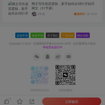
网文写作底层逻辑，新手如何从0到1开始写
网文（31节课）
1013
2年前
9.9
盟币
友链申请
-
免责声明
-
关于我们
-
广告合作
-
网站地图
Copyright © 2023 ·
百盟网琼ICP备2024044128号
· 由
百盟网
强力驱动.
本站安全运行中
扫码加站长QQ
扫码加微信
13
立即购买