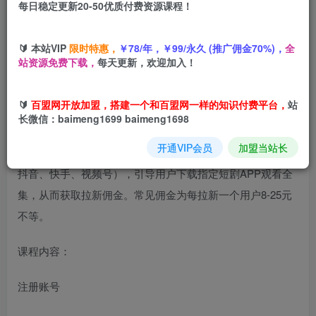
每日稳定更新20-50优质付费资源课程！
您当前未登录！建议登陆后购买，可保存购买订单
短剧拉新新手小白一个月总收益2W+实操经验分享
🔰 本站VIP
限时特惠，
￥78/年，￥99/永久 (推广佣金70%)，
全
站资源免费下载，
每天更新，欢迎加入！
🔰
百盟网开放加盟，搭建一个和百盟网一样的知识付费平台，
站
项目原理
长微信：baimeng1699 baimeng1698
开通VIP会员
加盟当站长
短剧推广主要通过剪辑短剧精彩片段发布到短视频平台（如
抖音、快手、视频号），引导用户下载指定短剧APP观看全
集，从而获取拉新佣金。常见佣金为每拉新一个用户8-25元
不等。
课程内容：
注册账号