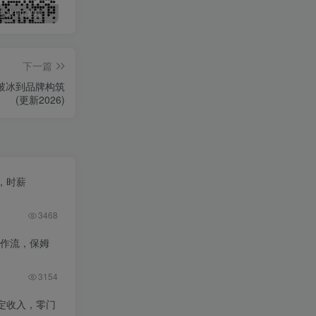
最新无广告水印课程资源 长期更新
免费投稿专区，先看要求在投稿！！！
打字打码就能赚钱的副业，利用碎片时间，实现月入过万，简单的赚钱小副业
下一篇
破冰到品牌构筑
(更新2026)
，时薪
3468
工作流，保姆
3154
定收入，零门