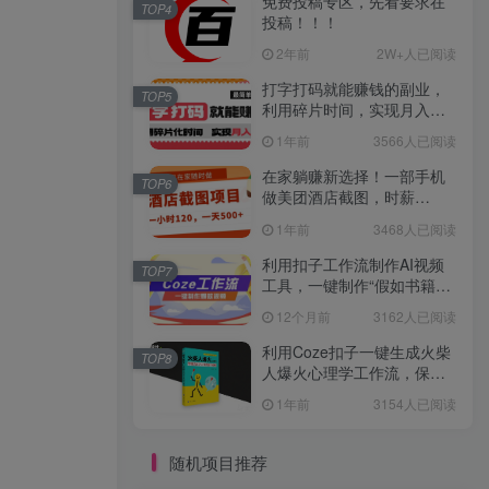
免费投稿专区，先看要求在
TOP4
投稿！！！
2年前
2W+人已阅读
打字打码就能赚钱的副业，
TOP5
利用碎片时间，实现月入过
万，简单的赚钱小副业
1年前
3566人已阅读
在家躺赚新选择！一部手机
TOP6
做美团酒店截图，时薪
120+，日入 500 不封顶！
1年前
3468人已阅读
利用扣子工作流制作AI视频
TOP7
工具，一键制作“假如书籍会
说话”爆款视频保姆级教程
12个月前
3162人已阅读
利用Coze扣子一键生成火柴
TOP8
人爆火心理学工作流，保姆
级教学
1年前
3154人已阅读
随机项目推荐