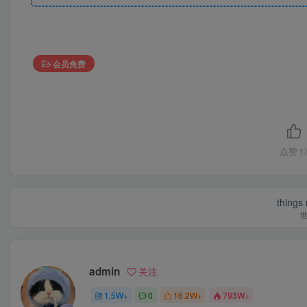
会员免费
点赞
1
things
admin
关注
1.5W+
0
16.2W+
793W+