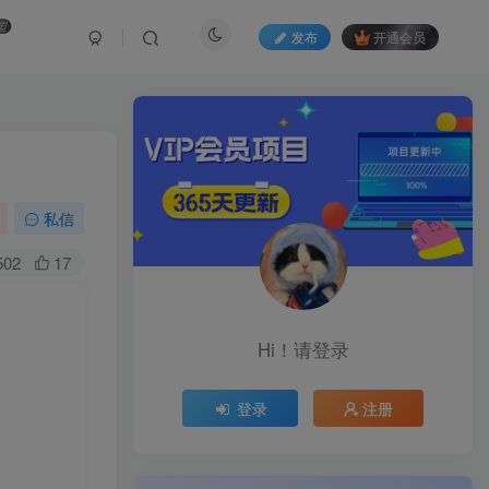
盟
发布
开通会员
私信
502
17
Hi！请登录
登录
注册