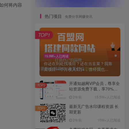
如何将内容
热门项目
免费分享网赚资讯
TOP1
15.9W+人已阅读
你还在到处找项目？还在当韭菜？我靠
卖项目一个月收入5万+，曾经我也...
开通知越网VIP会员，尊享全
TOP2
站资源免费下载，享70%的
推广提成！！【限时五折优
2年前
15.5W+人已阅读
惠】
最新无广告水印课程资源 长
TOP3
期更新
2年前
10W+人已阅读