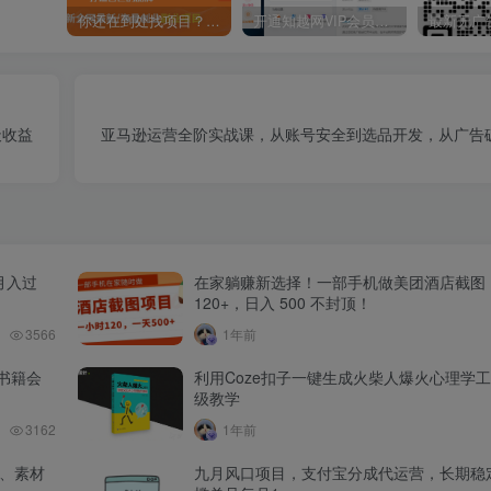
你还在到处找项目？还在当韭菜？我靠卖项目一个月收入5万+，曾经我也是个失败者。
开通知越网VIP会员，尊享全站资源免费下载，享70%的推广提成！！【限时五折优惠】
天收益
亚马逊运营全阶实战课，从账号安全到选品开发，从广告
月入过
在家躺赚新选择！一部手机做美团酒店截图
120+，日入 500 不封顶！
3566
1年前
书籍会
利用Coze扣子一键生成火柴人爆火心理学
级教学
3162
1年前
品、素材
九月风口项目，支付宝分成代运营，长期稳