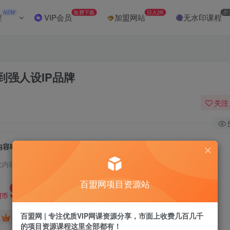
NEW
免费下载
日入2K
加
程
VIP会员
加盟网站
无水印课程
强人设IP品牌
关注
内容时代的全域获客课，从高效精准获客到强人设IP品牌
此内容为付费阅读，请付费后查看
9.9
百盟网项目资源站
盟币
百盟网 | 专注优质VIP网课资源分享，市面上收费几百几千
免费
免费
年卡会员
永久会员
的项目资源课程这里全部都有！