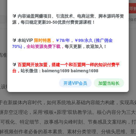
立即
🔰 内容涵盖网赚项目、引流技术、电商运营、脚本源码等资
您当前未登录！建议登陆后购买，可保
源，每日稳定更新20-50优质付费资源课程！
🔰 本站VIP
限时特惠，
￥78/年，￥99/永久 (推广佣金
70%)，
全站资源免费下载，
每天更新，欢迎加入！
🔰
百盟网开放加盟，搭建一个和百盟网一样的知识付费平
台，
站长微信：baimeng1699 baimeng1698
开通VIP会员
加盟当站长
设IP品牌
聚焦于在新媒体内容时代，如何系统地从基础内容能力构建，实现高
摒弃空泛理论，采用“模板+原理”双轨教学法。核心内容分为三
、可视化、特定细节、故事感与尖峰时刻、节奏感及文案结构，
解视频创作者必备的基本素质、素材分类管理、分镜头思维、景