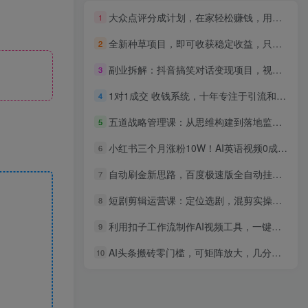
大众点评分成计划，在家轻松赚钱，用这个方法轻松制作笔记，日入600+
1
全新种草项目，即可收获稳定收益，只需每日转发视频
2
副业拆解：抖音搞笑对话变现项目，视频版一条龙实操玩法【教程+素材】
3
1对1成交 收钱系统，十年专注于引流和成交，全网130万+粉丝
4
五道战略管理课：从思维构建到落地监控，掌握企业战略全流程方法论
5
小红书三个月涨粉10W！AI英语视频0成本制作，每天轻松日入2000+
6
自动刷金新思路，百度极速版全自动挂机教程，小白单号收益20+
7
短剧剪辑运营课：定位选剧，混剪实操，多平台发布，数据分析与账号快速成长
8
利用扣子工作流制作AI视频工具，一键制作“假如书籍会说话”爆款视频保姆级教程
9
AI头条搬砖零门槛，可矩阵放大，几分钟一篇，小白轻松500+
10