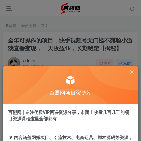
首页
会员免费
正文
全年可操作的项目，快手视频号无门槛不露脸小游
戏直播变现，一天收益1k，长期稳定【揭秘】
admin
关注
私信
6个月前更新
731
13
付费阅读
百盟网项目资源站
全年可操作的项目，快手视频号无门槛不露脸小游戏直播变现，一天收益1k，长期稳定【揭秘】
此内容为付费阅读，请付费后查看
9.9
百盟网 | 专注优质VIP网课资源分享，市面上收费几百几千的项
盟币
目资源课程这里全部都有！
免费
免费
年卡会员
永久会员
🔰 内容涵盖网赚项目、引流技术、电商运营、脚本源码等资源，
立即购买