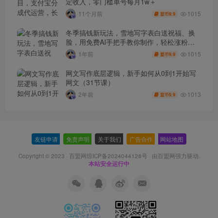
定收入，零门槛单号每月1w＋
1015
11个月前
9.9
盟币
冬季搞钱新玩法，雪地写字表白送祝福、换
脸，用免费AI手把手教你制作，轻松涨粉
3.5w，接单到手软
1015
1年前
9.9
盟币
网文写作底层逻辑，新手如何从0到1开始写
网文（31节课）
1013
2年前
9.9
盟币
友链申请
-
免责声明
-
关于我们
-
广告合作
-
网站地图
Copyright © 2023 ·
百盟网琼ICP备2024044128号
· 由
百盟网
强力驱动.
本站安全运行中