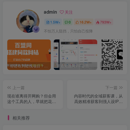
admin
关注
1.5W+
0
16.2W+
793W+
不怕万人阻挡，只怕自己投降
你还在到处找项目？还在当韭菜？我靠卖项目一个月收入5万+，曾经我也是个失败者。
开通知越网VIP会员，尊享全站资源免费下载，享70%的推广提成！！【限时五折优惠】
上一篇
下一篇
现在谁离得开网购？但会用
内容时代的全域获客课，从
这个工具的人，早就把花钱
高效精准获客到强人设IP品
变成賺钱了【揭秘】
牌
相关推荐