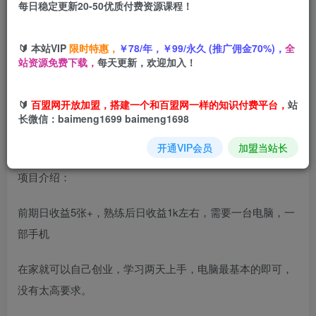
每日稳定更新20-50优质付费资源课程！
您当前未登录！建议登陆后购买，可保存购买订单
🔰 本站VIP
限时特惠，
￥78/年，￥99/永久 (推广佣金70%)，
全
站资源免费下载，
每天更新，欢迎加入！
全年可操作的项目，快手视频号无门槛不露脸小游戏直播变
现，一天收益1k，长期稳定【揭秘】
🔰
百盟网开放加盟，搭建一个和百盟网一样的知识付费平台，
站
长微信：baimeng1699 baimeng1698
开通VIP会员
加盟当站长
项目介绍：
前期日收益5张+，熟练后日收益1k左右，需要一台电脑，一
部手机
在家就可以自己创业，学习两天上手，电脑最基本的即可，
没有太高要求。