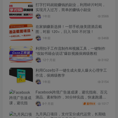
打字打码就能赚钱的副业，利用碎片时间，
实现月入过万，简单的赚钱小副业
1年前
3566
在家躺赚新选择！一部手机做美团酒店截
图，时薪 120+，日入 500 不封顶！
1年前
3468
利用扣子工作流制作AI视频工具，一键制作
“假如书籍会说话”爆款视频保姆级教程
12个月前
3162
利用Coze扣子一键生成火柴人爆火心理学工
作流，保姆级教学
1年前
3154
Facebook跨境广告速成课，避坑指南、百元
测品、素材制作，30分钟实战，快速跑通首
单出单
1017
8个月前
9.9
盟币
九月风口项目，支付宝分成代运营，长期稳