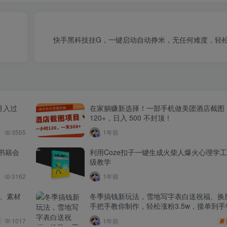
快手黑科技挂G，一键启动自动挣米，无任何难度，轻松日
月入过
在家躺赚新选择！一部手机做美团酒店截图
120+，日入 500 不封顶！
3565
1年前
书籍会
利用Coze扣子一键生成火柴人爆火心理学
级教学
3162
1年前
品、素材
冬季搞钱新玩法，雪地写字表白送祝福、换脸
手把手教你制作，轻松涨粉3.5w，接单到手
1017
1年前