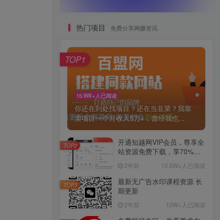
热门项目
免费分享网赚资讯
TOP1
15.9W+人已阅读
你还在到处找项目？还在当韭菜？我靠
卖项目一个月收入5万+，曾经我也...
开通知越网VIP会员，尊享全
TOP2
站资源免费下载，享70%的
推广提成！！【限时五折优
2年前
15.5W+人已阅读
惠】
最新无广告水印课程资源 长
TOP3
期更新
2年前
10W+人已阅读