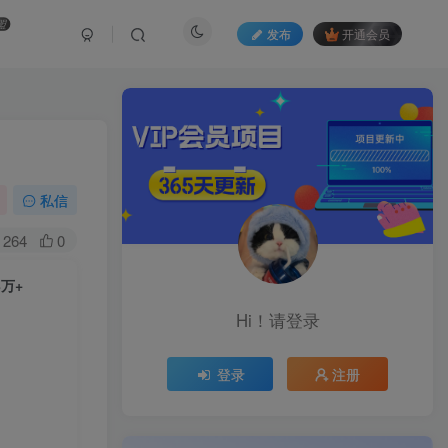
盟
发布
开通会员
私信
264
0
万+
Hi！请登录
登录
注册