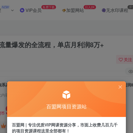
NEW
免费下载
日入2K
加
程
VIP会员
加盟网站
无水印课程
流量爆发的全流程，单店月利润8万+
关注
淘系高价饰品爆单课74期：从选品策略到流量爆发的全流程，单店月利润8
此内容为付费阅读，请付费后查看
9.9
百盟网项目资源站
盟币
百盟网 | 专注优质VIP网课资源分享，市面上收费几百几千
免费
免费
年卡会员
永久会员
的项目资源课程这里全部都有！