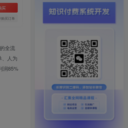
购买
存购买订单
发的全流
单、人为
润85%