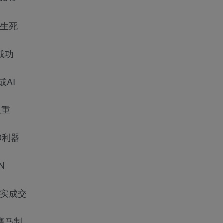
铺生死
成功
AI
权重
0利器
N
真实成交
赛马制