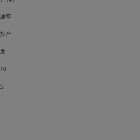
钱速率
体投产
爆发
10
治