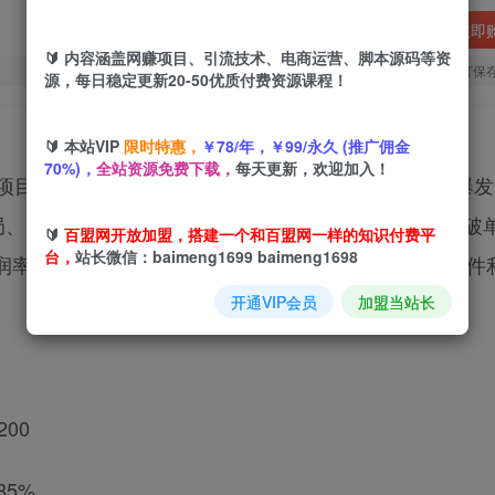
立即
🔰 内容涵盖网赚项目、引流技术、电商运营、脚本源码等资
您当前未登录！建议登陆后购买，可保
源，每日稳定更新20-50优质付费资源课程！
🔰 本站VIP
限时特惠，
￥78/年，￥99/永久 (推广佣金
70%)，
全站资源免费下载，
每天更新，欢迎加入！
项目，通过15个核心模块系统讲解从选品策略到流量爆
破局、全站推广高投产赛马制等实操技巧，结合营销托管破
🔰
百盟网开放加盟，搭建一个和百盟网一样的知识付费平
台，
站长微信：baimeng1699 baimeng1698
率饰品店铺的运营逻辑，实现单店月销2000+款、单件利
开通VIP会员
加盟当站长
00
85%