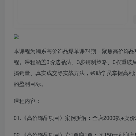
本课程为淘系高价饰品爆单课74期，聚焦高价饰品
程。课程涵盖3阶选品法、3步铺测策略、0权重
搞销量、真实成交等实战方法，帮助学员掌握高利润
的盈利目标。
课程内容：
01.《高价饰品项目》案例拆解：全店2000款+卖价2
02.《高价饰品项目》卖1单賺1单：卖150元利润率