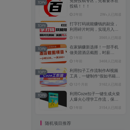
免费投稿专区，先看要求在
TOP4
投稿！！！
2年前
2W+人已阅读
打字打码就能赚钱的副业，
TOP5
利用碎片时间，实现月入过
万，简单的赚钱小副业
1年前
3565人已阅读
在家躺赚新选择！一部手机
TOP6
做美团酒店截图，时薪
120+，日入 500 不封顶！
1年前
3468人已阅读
利用扣子工作流制作AI视频
TOP7
工具，一键制作“假如书籍会
说话”爆款视频保姆级教程
12个月前
3162人已阅读
利用Coze扣子一键生成火柴
TOP8
人爆火心理学工作流，保姆
级教学
1年前
3154人已阅读
随机项目推荐