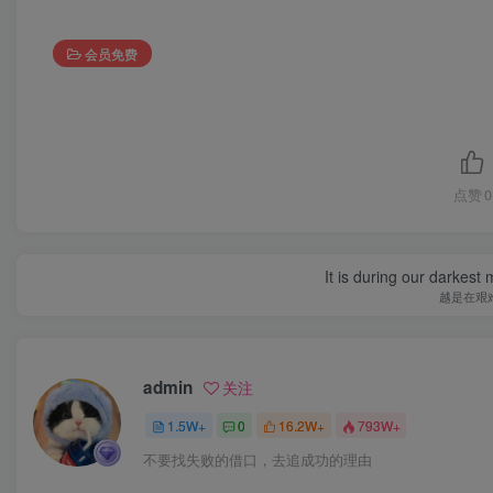
会员免费
点赞
0
It is during our darkest
越是在艰
admin
关注
1.5W+
0
16.2W+
793W+
不要找失败的借口，去追成功的理由