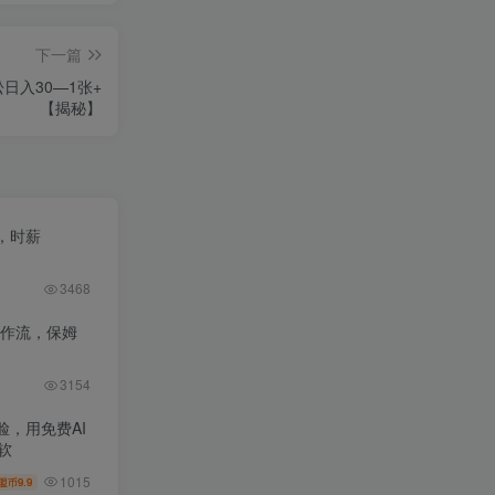
下一篇
入30—1张+
【揭秘】
，时薪
3468
工作流，保姆
3154
，用免费AI
软
1015
9.9
盟币