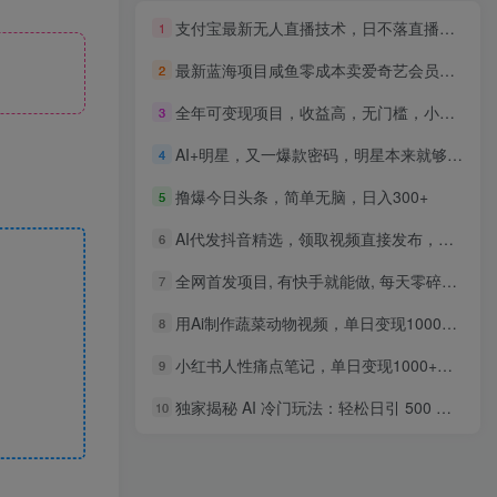
支付宝最新无人直播技术，日不落直播间，打造正真睡后收入
1
最新蓝海项目咸鱼零成本卖爱奇艺会员小白有手就行 无脑操作轻松日入三位数
2
全年可变现项目，收益高，无门槛，小游戏赛道，一天收益1k+,一个月收入顶别人半年的工资【揭秘】
3
AI+明星，又一爆款密码，明星本来就够火爆，再加上AI ，就是王炸，牵小手，这个绝了！每天十分钟，带货、素材、分成都非常猛，泼天流量，发布就爆！月入5W，抓紧学！
4
撸爆今日头条，简单无脑，日入300+
5
AI代发抖音精选，领取视频直接发布，单号每天领取3条，单条笔记最高3k，无需拍摄剪辑，懒人福利
6
全网首发项目, 有快手就能做, 每天零碎时间轻松几百块
7
用Ai制作蔬菜动物视频，单日变现1000+，治愈系天花板
8
小红书人性痛点笔记，单日变现1000+，一条笔记点赞3W+
9
独家揭秘 AI 冷门玩法：轻松日引 500 精准粉，零基础友好，奶奶都能玩，开启弯道超车之旅
10