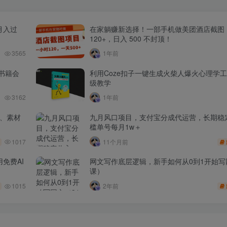
月入过
在家躺赚新选择！一部手机做美团酒店截图
120+，日入 500 不封顶！
3565
1年前
书籍会
利用Coze扣子一键生成火柴人爆火心理学
级教学
3162
1年前
品、素材
九月风口项目，支付宝分成代运营，长期稳
槛单号每月1w＋
1017
11个月前
免费AI
网文写作底层逻辑，新手如何从0到1开始写
课）
1015
2年前