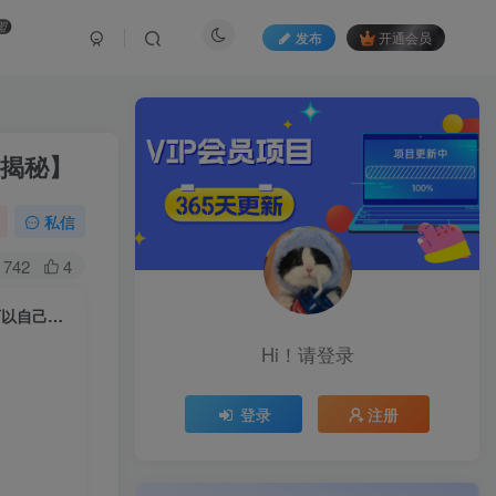
盟
发布
开通会员
【揭秘】
私信
742
4
全年可变现项目，无门槛小游戏赛道，长期稳定，一天收益1k+，在家就可以自己创业【揭秘】
Hi！请登录
登录
注册