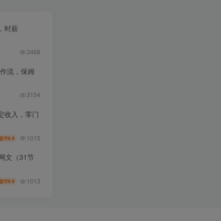
，时薪
3468
工作流，保姆
3154
定收入，零门
1015
9.9
盟币
网文（31节
1013
9.9
盟币