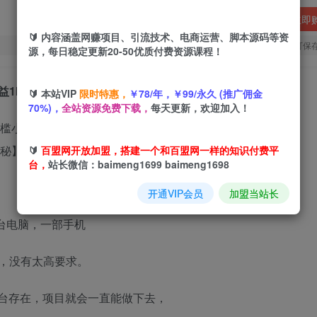
立即
🔰 内容涵盖网赚项目、引流技术、电商运营、脚本源码等资
您当前未登录！建议登陆后购买，可保
源，每日稳定更新20-50优质付费资源课程！
益1k+，在家就可以自己创业【揭秘】
🔰 本站VIP
限时特惠，
￥78/年，￥99/永久 (推广佣金
70%)，
全站资源免费下载，
每天更新，欢迎加入！
🔰
百盟网开放加盟，搭建一个和百盟网一样的知识付费平
台，
站长微信：baimeng1699 baimeng1698
开通VIP会员
加盟当站长
一台电脑，一部手机
，没有太高要求。
平台存在，项目就会一直能做下去，