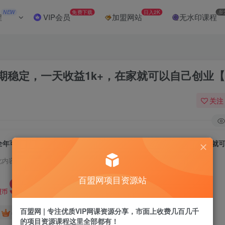
NEW
免费下载
日入2K
加
程
VIP会员
加盟网站
无水印课程
期稳定，一天收益1k+，在家就可以自己创业
关注
此内容为付费阅读，请付费后查看
9.9
百盟网项目资源站
盟币
百盟网 | 专注优质VIP网课资源分享，市面上收费几百几千
免费
免费
年卡会员
永久会员
的项目资源课程这里全部都有！