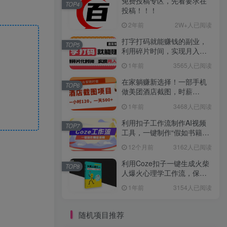
免费投稿专区，先看要求在
TOP4
投稿！！！
2年前
2W+人已阅读
打字打码就能赚钱的副业，
TOP5
利用碎片时间，实现月入过
万，简单的赚钱小副业
1年前
3565人已阅读
在家躺赚新选择！一部手机
TOP6
做美团酒店截图，时薪
120+，日入 500 不封顶！
1年前
3468人已阅读
利用扣子工作流制作AI视频
TOP7
工具，一键制作“假如书籍会
说话”爆款视频保姆级教程
12个月前
3162人已阅读
利用Coze扣子一键生成火柴
TOP8
人爆火心理学工作流，保姆
级教学
1年前
3154人已阅读
随机项目推荐