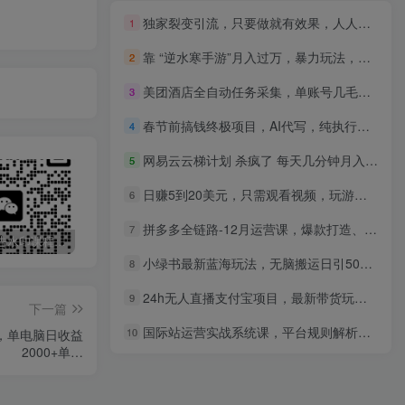
独家裂变引流，只要做就有效果，人人都能成为导师，和他们一样卖项目，流量不用愁
1
靠 “逆水寒手游”月入过万，暴力玩法，新手小白也能轻松上手
2
美团酒店全自动任务采集，单账号几毛钱就能撬动30+利润，成本低，操作简单，当天到账【揭秘】
3
春节前搞钱终极项目，AI代写，纯执行力项目，无需引流、时间灵活、多劳多得，单人一天200-500，包回本
4
网易云云梯计划 杀疯了 每天几分钟月入3w+
5
日赚5到20美元，只需观看视频，玩游戏，做任务，5大适合业余赚钱的网站
6
拼多多全链路-12月运营课，爆款打造、卡投产技术、活动破局，店铺单日利润破万
7
最新无广告水印课程资源 长期更新
免费投稿专区，先看要求在投稿！！！
打字打码就能赚钱的副业，利用碎片时间，实现月入过万，简单的赚钱小副业
小绿书最新蓝海玩法，无脑搬运日引500+精准创业粉，闷声抓住微信生态十亿级潜在用户
8
24h无人直播支付宝项目，最新带货玩法，纯躺赚实测日入500+
9
下一篇
国际站运营实战系统课，平台规则解析、店铺精准定位、关键词选品，构建完整体系询盘增长300%
10
，单电脑日收益
2000+单…