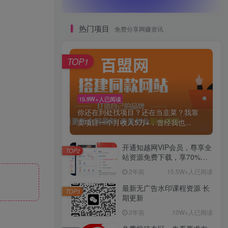
热门项目
免费分享网赚资讯
TOP1
15.9W+人已阅读
你还在到处找项目？还在当韭菜？我靠
卖项目一个月收入5万+，曾经我也...
开通知越网VIP会员，尊享全
TOP2
站资源免费下载，享70%的
推广提成！！【限时五折优
2年前
15.5W+人已阅读
惠】
最新无广告水印课程资源 长
TOP3
期更新
2年前
10W+人已阅读