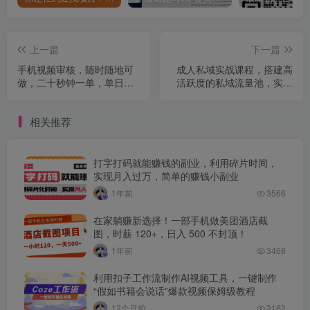
上一篇
下一篇
手机视频审核，随时随地可
成人私域实战课程，搭建高
做，二十秒钟一单，单日收
活跃度的私域流量池，实现
益4张+【揭秘】
持续稳定的业绩增长
相关推荐
打字打码就能赚钱的副业，利用碎片时间，
实现月入过万，简单的赚钱小副业
1年前
3566
在家躺赚新选择！一部手机做美团酒店截
图，时薪 120+，日入 500 不封顶！
1年前
3468
利用扣子工作流制作AI视频工具，一键制作
“假如书籍会说话”爆款视频保姆级教程
12个月前
3162