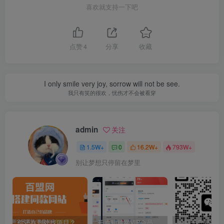
喜欢就支持一下吧
点赞
4
分享
收藏
I only smile very joy, sorrow will not be see.
我只有笑的很欢，忧伤才不会被看穿
admin
关注
1.5W+
0
16.2W+
793W+
别让梦想只停留在梦里
你还在到处找项目？还在当韭菜？我靠卖项目一个月收入5万+，曾经我也是个失败者。
开通知越网VIP会员，尊享全站资源免费下载，享70%的推广提成！！【限时五折优惠】