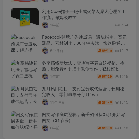
利用Coze扣子一键生成火柴人爆火心理学工
作流，保姆级教学
1年前
3154
Facebook跨境广告速成课，避坑指南、百元
测品、素材制作，30分钟实战，快速跑通首
单出单
1017
8个月前
9.9
盟币
冬季搞钱新玩法，雪地写字表白送祝福、换
脸，用免费AI手把手教你制作，轻松涨粉
3.5w，接单到手软
1015
1年前
9.9
盟币
九月风口项目，支付宝分成代运营，长期稳
定收入，零门槛单号每月1w＋
1015
11个月前
9.9
盟币
网文写作底层逻辑，新手如何从0到1开始写
网文（31节课）
1013
2年前
9.9
盟币