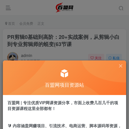
首页
会员免费
正文
PR剪辑0基础到高阶：20+实战案例，从剪辑小白
到专业剪辑师的蜕变(63节课
admin
关注
私信
9个月前更新
723
4
付费阅读
百盟网项目资源站
PR剪辑0基础到高阶：20+实战案例，从剪辑小白到专业剪辑师的蜕变(63节课
此内容为付费阅读，请付费后查看
9.9
百盟网 | 专注优质VIP网课资源分享，市面上收费几百几千的项
盟币
目资源课程这里全部都有！
免费
免费
年卡会员
永久会员
🔰 内容涵盖网赚项目、引流技术、电商运营、脚本源码等资源，
立即购买