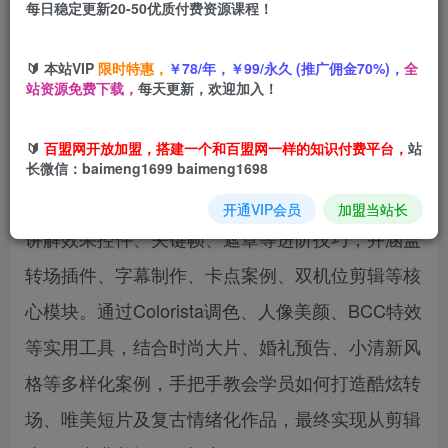
每日稳定更新20-50优质付费资源课程！
您当前未登录！建议登陆后购买，可保存购买订单
🔰 本站VIP
限时特惠，
￥78/年，￥99/永久 (推广佣金70%)，
全
站资源免费下载，
每天更新，欢迎加入！
本课程为PR全能风格剪辑系统班，从0基础到高阶
🔰
百盟网开放加盟，搭建一个和百盟网一样的知识付费平台，
站
全面覆盖，包含近20个实战案例。课程从PR界
长微信：baimeng1699 baimeng1698
面、序列设置、时间线剪辑等基础操作入手，深入
开通VIP会员
加盟当站长
讲解效果控件、关键帧、遮罩等进阶技巧，并涵盖
转场插件、字幕制作、卡点案例、双机位剪辑等核
心模块。通过Colorista调色、人像美颜、BCC特效
等实用工具，结合时尚大片、婚礼预告、小清新风
格等多样化案例，手把手教会学员如何打造酷炫转
场、唯美短片及复古情绪化作品，最终实现从剪辑