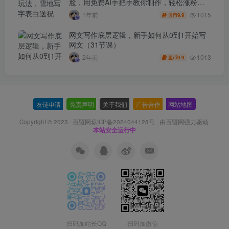
脸，用免费AI手把手教你制作，轻松涨粉
3.5w，接单到手软
1015
1年前
9.9
盟币
网文写作底层逻辑，新手如何从0到1开始写
网文（31节课）
1013
2年前
9.9
盟币
友链申请
-
免责声明
-
关于我们
-
广告合作
-
网站地图
Copyright © 2023 ·
百盟网琼ICP备2024044128号
· 由
百盟网
强力驱动.
本站安全运行中
扫码加站长QQ
扫码加微信