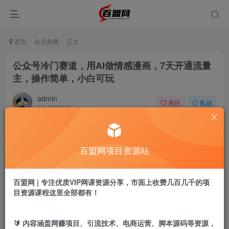
首页
会员免费
正文
公众号冷门赛道，用AI做情感漫画，7天开通流量
主，操作简单，小白可玩
admin
关注
私信
9个月前更新
803
20
付费阅读
百盟网项目资源站
公众号冷门赛道，用AI做情感漫画，7天开通流量主，操作简单，小白可玩
此内容为付费阅读，请付费后查看
9.9
百盟网 | 专注优质VIP网课资源分享，市面上收费几百几千的项
盟币
目资源课程这里全部都有！
免费
免费
年卡会员
永久会员
🔰 内容涵盖网赚项目、引流技术、电商运营、脚本源码等资源，
立即购买