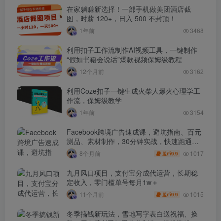
在家躺赚新选择！一部手机做美团酒店截
图，时薪 120+，日入 500 不封顶！
1年前
3468
利用扣子工作流制作AI视频工具，一键制作
“假如书籍会说话”爆款视频保姆级教程
12个月前
3162
利用Coze扣子一键生成火柴人爆火心理学工
作流，保姆级教学
1年前
3154
Facebook跨境广告速成课，避坑指南、百元
测品、素材制作，30分钟实战，快速跑通首
单出单
1017
8个月前
9.9
盟币
九月风口项目，支付宝分成代运营，长期稳
定收入，零门槛单号每月1w＋
1015
11个月前
9.9
盟币
冬季搞钱新玩法，雪地写字表白送祝福、换