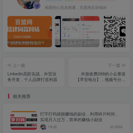
相爱的心息息相通，无需用言语倾诉
你还在到处找项目？还在当韭菜？我靠卖项目一个月收入5万+，曾经我也是个失败者。
开通知越网VIP会员，尊享全站资源免费下载，享70%的推广提成！！【限时五折优惠】
上一篇
下一篇
Linkedin高阶实战，外贸业
外面收费299的小众赛道
务开发，个人品牌打造利器
【早安电台】，视频号分成
新玩法，手把手教你制作
相关推荐
打字打码就能赚钱的副业，利用碎片时间，
实现月入过万，简单的赚钱小副业
1年前
3566