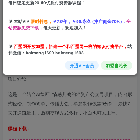
每日稳定更新20-50优质付费资源课程！
您当前未登录！建议登陆后购买，可保存购买订单
🔰 本站VIP
限时特惠，
￥78/年，￥99/永久 (推广佣金70%)，
全
站资源免费下载，
每天更新，欢迎加入！
公众号冷门赛道，用AI做情感漫画，7天开通流量主，操作简
单，小白可玩
🔰
百盟网开放加盟，搭建一个和百盟网一样的知识付费平台，
站
长微信：baimeng1699 baimeng1698
开通VIP会员
加盟当站长
项目介绍：
这是一个结合AI绘画+情感共鸣的轻资产公众号项目，内容形
式轻松、制作简单、传播力强，单篇制作仅需5分钟，最快7
天开通流量主，后期变现方式多样，小白也可以上手。
课程下载：