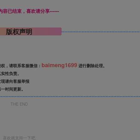
本页内容已结束，喜欢请分享------
版权声明
baimeng1699
侵权，请联系客服微信：
进行删除处理。
真实性负责。
发现请向客服举报
第一时间更新。
THE END
喜欢就支持一下吧