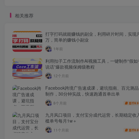
相关推荐
打字打码就能赚钱的副业，利用碎片时间，实现
万，简单的赚钱小副业
1年前
利用扣子工作流制作AI视频工具，一键制作“假如
说话”爆款视频保姆级教程
12个月前
Facebook跨境广告速成课，避坑指南、百元测
制作，30分钟实战，快速跑通首单出单
8个月前
9.9
盟币
九月风口项目，支付宝分成代运营，长期稳定收
槛单号每月1w＋
11个月前
9.9
盟币