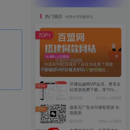
热门项目
免费分享网赚资讯
TOP1
15.9W+人已阅读
你还在到处找项目？还在当韭菜？我靠
卖项目一个月收入5万+，曾经我也...
开通知越网VIP会员，尊享全
TOP2
站资源免费下载，享70%的
推广提成！！【限时五折优
2年前
15.5W+人已阅读
惠】
最新无广告水印课程资源 长
TOP3
期更新
2年前
10W+人已阅读