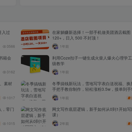
月入过
在家躺赚新选择！一部手机做美团酒店截图
120+，日入 500 不封顶！
3566
1年前
书籍会
利用Coze扣子一键生成火柴人爆火心理学
级教学
3162
1年前
品、素材
冬季搞钱新玩法，雪地写字表白送祝福、换脸
手把手教你制作，轻松涨粉3.5w，接单到手
1017
1年前
入，零门
网文写作底层逻辑，新手如何从0到1开始写
课）
1015
2年前