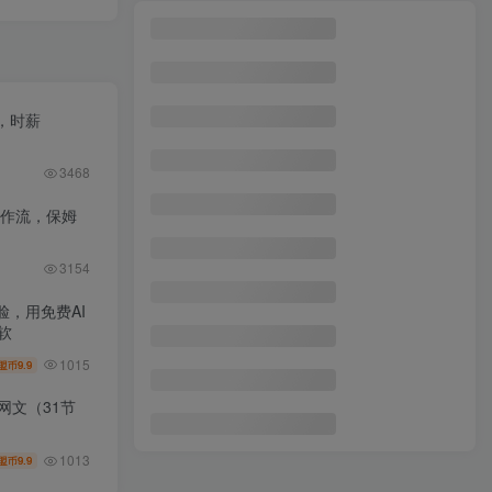
，时薪
3468
工作流，保姆
3154
，用免费AI
软
1015
9.9
盟币
网文（31节
1013
9.9
盟币