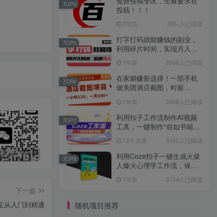
免费投稿专区，先看要求在
TOP4
投稿！！！
2年前
2W+人已阅读
打字打码就能赚钱的副业，
TOP5
利用碎片时间，实现月入过
万，简单的赚钱小副业
1年前
3566人已阅读
在家躺赚新选择！一部手机
TOP6
做美团酒店截图，时薪
120+，日入 500 不封顶！
1年前
3468人已阅读
利用扣子工作流制作AI视频
TOP7
工具，一键制作“假如书籍会
说话”爆款视频保姆级教程
12个月前
3162人已阅读
最新无广告水印课程资源 长期更新
免费投稿专区，先看要求在投稿！！！
打字打码就能赚钱的副业，利用碎片时间，实现月入过万，简单的赚钱小副业
利用Coze扣子一键生成火柴
TOP8
人爆火心理学工作流，保姆
级教学
1年前
3154人已阅读
下一篇
宝从入门到精通
随机项目推荐