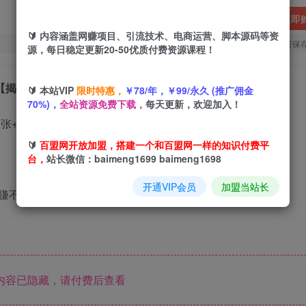
立即
🔰 内容涵盖网赚项目、引流技术、电商运营、脚本源码等资
您当前未登录！建议登陆后购买，可保
源，每日稳定更新20-50优质付费资源课程！
【揭秘】
🔰 本站VIP
限时特惠，
￥78/年，￥99/永久 (推广佣金
70%)，
全站资源免费下载，
每天更新，欢迎加入！
🔰
百盟网开放加盟，搭建一个和百盟网一样的知识付费平
台，
站长微信：baimeng1699 baimeng1698
开通VIP会员
加盟当站长
賺不赔，纯纯的薅羊毛（吃羊肉）。
内容已隐藏，请付费后查看