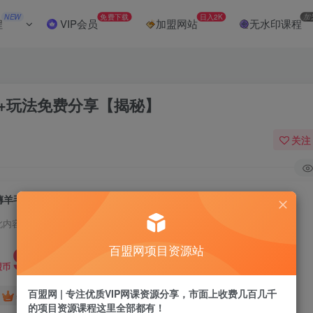
NEW
免费下载
日入2K
加
程
VIP会员
加盟网站
无水印课程
+玩法免费分享【揭秘】
关注
薅羊毛项目，每天几分钟，日入3张+资源+玩法免费分享【揭秘】
此内容为付费阅读，请付费后查看
9.9
百盟网项目资源站
盟币
百盟网 | 专注优质VIP网课资源分享，市面上收费几百几千
免费
免费
年卡会员
永久会员
的项目资源课程这里全部都有！