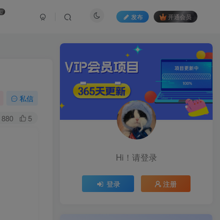
盟
发布
开通会员
私信
880
5
Hi！请登录
登录
注册