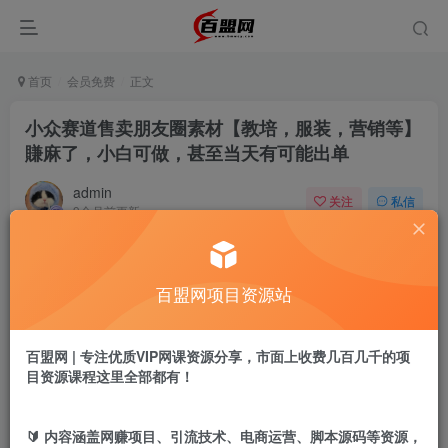
首页
会员免费
正文
小众赛道售卖朋友圈素材【教培，服装，营销等】
賺麻了，小白可做，甚至当天有可能出单
admin
关注
私信
9个月前更新
931
8
付费阅读
百盟网项目资源站
小众赛道售卖朋友圈素材【教培，服装，营销等】賺麻了，小白可做，甚至当天有可能出单
此内容为付费阅读，请付费后查看
9.9
百盟网 | 专注优质VIP网课资源分享，市面上收费几百几千的项
盟币
目资源课程这里全部都有！
免费
免费
年卡会员
永久会员
🔰 内容涵盖网赚项目、引流技术、电商运营、脚本源码等资源，
立即购买