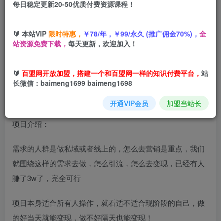
每日稳定更新20-50优质付费资源课程！
您当前未登录！建议登陆后购买，可保存购买订单
🔰 本站VIP
限时特惠，
￥78/年，￥99/永久 (推广佣金70%)，
全
站资源免费下载，
每天更新，欢迎加入！
小众赛道售卖朋友圈素材【教培，服装，营销等】賺麻了，
小白可做，甚至当天有可能出单
🔰
百盟网开放加盟，搭建一个和百盟网一样的知识付费平台，
站
长微信：baimeng1699 baimeng1698
开通VIP会员
加盟当站长
项目介绍：
需求的人群是做私域或者线上的，怎么去营销是重点，我们
就围绕这样的需求去做，怎么引流，怎么去变现，已经有人
賺了3w了，完全可行
项目本身适合所有人操作，就看适不适合现阶段的自己，做
的好当天就能变现，做不好隔天也能变现！