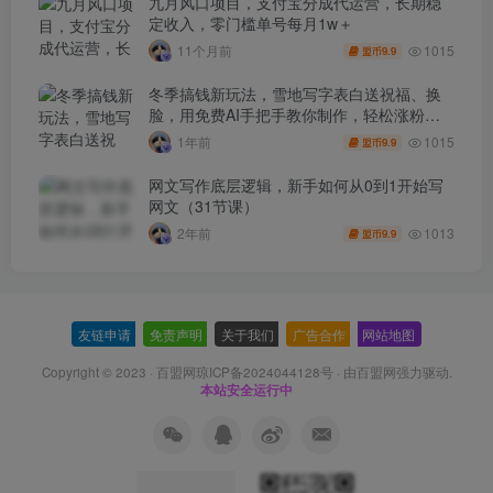
九月风口项目，支付宝分成代运营，长期稳
定收入，零门槛单号每月1w＋
1015
11个月前
9.9
盟币
冬季搞钱新玩法，雪地写字表白送祝福、换
脸，用免费AI手把手教你制作，轻松涨粉
3.5w，接单到手软
1015
1年前
9.9
盟币
网文写作底层逻辑，新手如何从0到1开始写
网文（31节课）
1013
2年前
9.9
盟币
友链申请
-
免责声明
-
关于我们
-
广告合作
-
网站地图
Copyright © 2023 ·
百盟网琼ICP备2024044128号
· 由
百盟网
强力驱动.
本站安全运行中