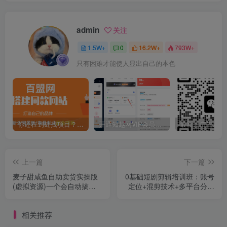
admin
关注
1.5W+
0
16.2W+
793W+
只有困难才能使人显出自己的本色
你还在到处找项目？还在当韭菜？我靠卖项目一个月收入5万+，曾经我也是个失败者。
开通知越网VIP会员，尊享全站资源免费下载，享70%的推广提成！！【限时五折优惠】
上一篇
下一篇
麦子甜咸鱼自助卖货实操版
0基础短剧剪辑培训班：账号
(虚拟资源)一个会自动搞钱
定位+混剪技术+多平台分发
的机器
全流程，轻松月入过万
相关推荐