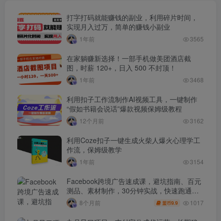
打字打码就能赚钱的副业，利用碎片时间，
实现月入过万，简单的赚钱小副业
1年前
3565
在家躺赚新选择！一部手机做美团酒店截
图，时薪 120+，日入 500 不封顶！
1年前
3468
利用扣子工作流制作AI视频工具，一键制作
“假如书籍会说话”爆款视频保姆级教程
12个月前
3162
利用Coze扣子一键生成火柴人爆火心理学工
作流，保姆级教学
1年前
3154
Facebook跨境广告速成课，避坑指南、百元
测品、素材制作，30分钟实战，快速跑通首
单出单
1017
8个月前
9.9
盟币