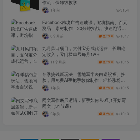
作流，保姆级教学
1年前
3154
Facebook跨境广告速成课，避坑指南、百元
测品、素材制作，30分钟实战，快速跑通首
单出单
1017
8个月前
9.9
盟币
九月风口项目，支付宝分成代运营，长期稳
定收入，零门槛单号每月1w＋
1015
11个月前
9.9
盟币
冬季搞钱新玩法，雪地写字表白送祝福、换
脸，用免费AI手把手教你制作，轻松涨粉
3.5w，接单到手软
1015
1年前
9.9
盟币
网文写作底层逻辑，新手如何从0到1开始写
网文（31节课）
1013
2年前
9.9
盟币