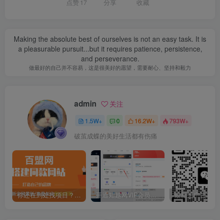
点赞
17
分享
收藏
Making the absolute best of ourselves is not an easy task. It is
a pleasurable pursuit...but it requires patience, persistence,
and perseverance.
做最好的自己并不容易，这是很美好的愿望，需要耐心、坚持和毅力
admin
关注
1.5W+
0
16.2W+
793W+
破茧成蝶的美好生活都有伤痛
你还在到处找项目？还在当韭菜？我靠卖项目一个月收入5万+，曾经我也是个失败者。
开通知越网VIP会员，尊享全站资源免费下载，享70%的推广提成！！【限时五折优惠】