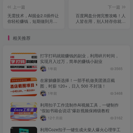
上一篇
下一篇
无需技术，AI掘金2.0插件让
百度网盘分佣完整攻略！人
你轻松赚钱，短期做到月入3
人皆在用，别人转存你就有
万！
收益~
相关推荐
打字打码就能赚钱的副业，利用碎片时间，
实现月入过万，简单的赚钱小副业
1年前
3565
在家躺赚新选择！一部手机做美团酒店截
图，时薪 120+，日入 500 不封顶！
1年前
3468
利用扣子工作流制作AI视频工具，一键制作
“假如书籍会说话”爆款视频保姆级教程
12个月前
3162
利用Coze扣子一键生成火柴人爆火心理学工