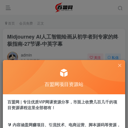
首页
会员免费
正文
Midjourney AI人工智能绘画从初学者到专家的终
极指南-27节课-中英字幕
admin
关注
私信
9个月前更新
118
17
付费阅读
百盟网项目资源站
Midjourney AI人工智能绘画从初学者到专家的终极指南-27节课-中英字幕
此内容为付费阅读，请付费后查看
9.9
百盟网 | 专注优质VIP网课资源分享，市面上收费几百几千的项
盟币
目资源课程这里全部都有！
免费
免费
年卡会员
永久会员
🔰 内容涵盖网赚项目、引流技术、电商运营、脚本源码等资源，
立即购买