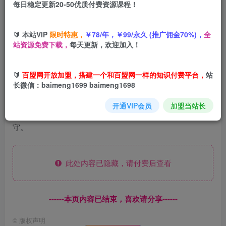
每日稳定更新20-50优质付费资源课程！
您当前未登录！建议登陆后购买，可保存购买订单
🔰 本站VIP
限时特惠，
￥78/年，￥99/永久 (推广佣金70%)，
全
站资源免费下载，
每天更新，欢迎加入！
现在直播带货行业越来越火爆，对于很多做副业的人来说都
想尝试去做直播带货赚钱，因为真的比上班强很多，有的宝
🔰
百盟网开放加盟，搭建一个和百盟网一样的知识付费平台，
站
妈在家做直播带货一天下来转几千，几万的大有人在。这里
长微信：baimeng1699 baimeng1698
给推荐推荐的项目是不露脸无人直播项目，电脑挂机就可
开通VIP会员
加盟当站长
以，不需要任何成本，不需要懂什么技术，也不需要人工看
守。
此处内容已隐藏，请付费后查看
------本页内容已结束，喜欢请分享------
©
版权声明