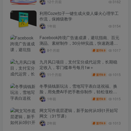
12个月前
3162
利用Coze扣子一键生成火柴人爆火心理学工
作流，保姆级教学
1年前
3154
Facebook跨境广告速成课，避坑指南、百元
测品、素材制作，30分钟实战，快速跑通首
单出单
1017
8个月前
9.9
盟币
九月风口项目，支付宝分成代运营，长期稳
定收入，零门槛单号每月1w＋
1015
11个月前
9.9
盟币
冬季搞钱新玩法，雪地写字表白送祝福、换
脸，用免费AI手把手教你制作，轻松涨粉
3.5w，接单到手软
1015
1年前
9.9
盟币
网文写作底层逻辑，新手如何从0到1开始写
网文（31节课）
1013
2年前
9.9
盟币