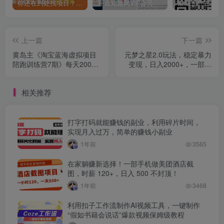
你还在到处找项目？还在当韭菜？我靠卖项目一个月收入5万+，曾经我也是个失败者。
开通知越网VIP会员，尊享全站资源免费下载，享70%的推广提成！！【限时五折优惠】
上一篇
下一篇
黄岛主《淘宝蓝海虚拟项目
元梦之星2.0玩法，稳定暴力
陪跑训练营7期》每天200到
变现，日入2000+，一部手
1000+的纯利润
机即可操作
相关推荐
打字打码就能赚钱的副业，利用碎片时间，
实现月入过万，简单的赚钱小副业
1年前
3565
在家躺赚新选择！一部手机做美团酒店截
图，时薪 120+，日入 500 不封顶！
1年前
3468
利用扣子工作流制作AI视频工具，一键制作
“假如书籍会说话”爆款视频保姆级教程