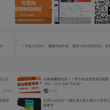
你还在到处找项目？还在当韭菜？我靠卖项目一个月收入5万+，曾经我也是个失败者。
开通知越网VIP会员，尊享全站资源免费下载，享70%的推广提成！！【限时五折优惠】
动！
一天收入5000+，视频号创作者，最新100%原创玩法，
月入过
在家躺赚新选择！一部手机做美团酒店截图
120+，日入 500 不封顶！
3566
1年前
书籍会
利用Coze扣子一键生成火柴人爆火心理学
级教学