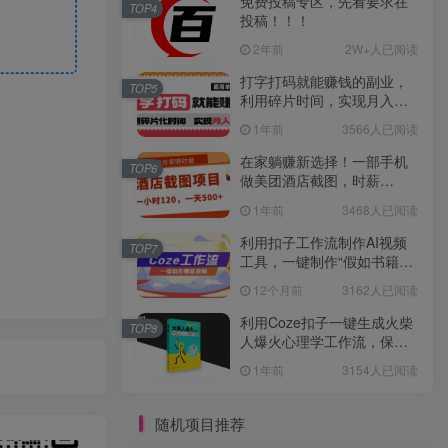
免费投稿专区，先看要求在
TOP4
投稿！！！
2年前
2W+人已阅读
打字打码就能赚钱的副业，
TOP5
利用碎片时间，实现月入过
万，简单的赚钱小副业
1年前
3566人已阅读
在家躺赚新选择！一部手机
TOP6
做美团酒店截图，时薪
120+，日入 500 不封顶！
1年前
3468人已阅读
利用扣子工作流制作AI视频
TOP7
工具，一键制作“假如书籍会
说话”爆款视频保姆级教程
12个月前
3162人已阅读
利用Coze扣子一键生成火柴
TOP8
人爆火心理学工作流，保姆
级教学
1年前
3154人已阅读
随机项目推荐