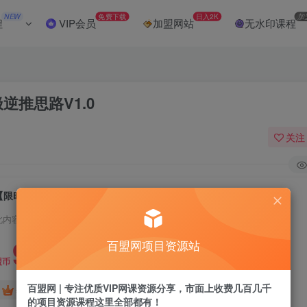
NEW
免费下载
日入2K
加
程
VIP会员
加盟网站
无水印课程
推思路V1.0
关注
【限时蓝海】任推邦搬砖暴利吃收益_终极逆推思路V1.0
此内容为付费阅读，请付费后查看
9.9
百盟网项目资源站
盟币
百盟网 | 专注优质VIP网课资源分享，市面上收费几百几千
免费
免费
年卡会员
永久会员
的项目资源课程这里全部都有！