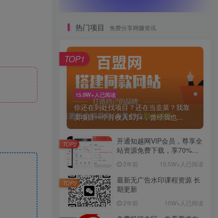
热门项目
免费分享网赚资讯
TOP1
15.9W+人已阅读
你还在到处找项目？还在当韭菜？我靠
卖项目一个月收入5万+，曾经我也...
开通知越网VIP会员，尊享全
TOP2
站资源免费下载，享70%的
推广提成！！【限时五折优
2年前
15.5W+人已阅读
惠】
最新无广告水印课程资源 长
TOP3
期更新
2年前
10W+人已阅读