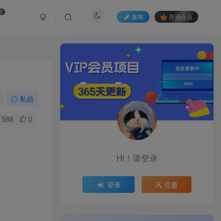
盟
发布
开通会员
私信
588
0
Hi！请登录
登录
注册