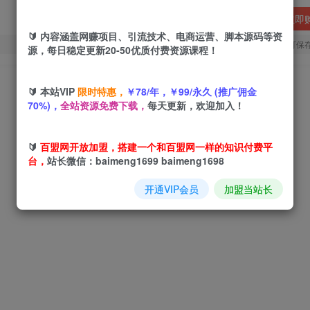
立即
🔰 内容涵盖网赚项目、引流技术、电商运营、脚本源码等资
您当前未登录！建议登陆后购买，可保
源，每日稳定更新20-50优质付费资源课程！
🔰 本站VIP
限时特惠，
￥78/年，￥99/永久 (推广佣金
70%)，
全站资源免费下载，
每天更新，欢迎加入！
🔰
百盟网开放加盟，搭建一个和百盟网一样的知识付费平
台，
站长微信：baimeng1699 baimeng1698
开通VIP会员
加盟当站长