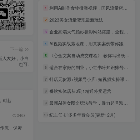
利用Ai制作食物微雕视频，国风流量密码，单日变现1000+
1
2023美女流量变现最新玩法
2
最新无广告水印课程资源 长期更新
免费投稿专区，先看要求在投稿！！！
打字打码就能赚钱的副业，利用碎片时间，实现月入过万，简单的赚钱小副业
企业高端大气婚纱摄影网站搭建，全程实操教学（附源码）
3
AI视频实战落地课，用真实案例带你跑通创作全流程，从0到1学会真正能落地的AI视频创作方法
4
下一篇
《心金文案自动成交课程》 教你写出既能深入人心、又能吸金的文案
5
对新人友好，小白
也可.
适合在家做的副业，小红书冷知识账号，无脑复制粘贴一单变现300
6
抖店无货源+视频号小店+短视频实操课：达人带货+翘品玩法+爆品分析等
7
餐饮实体店从0到1精通外卖运营
8
，时薪
最新AI美女图文玩法教学，暴力起号涨粉，手机即可操作
9
纪主任·拼多多年费会员(更新12月)
10
3468
工作流，保姆