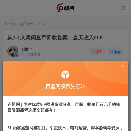
首页
会员免费
正文
从0-1入局闲鱼币回收售卖，当天收入500+
admin
关注
私信
9个月前更新
252
4
付费阅读
从0-1入局闲鱼币回收售卖，当天收入500+
百盟网项目资源站
此内容为付费阅读，请付费后查看
9.9
盟币
百盟网 | 专注优质VIP网课资源分享，市面上收费几百几千的项
目资源课程这里全部都有！
免费
免费
年卡会员
永久会员
立即购买
🔰 内容涵盖网赚项目、引流技术、电商运营、脚本源码等资源，