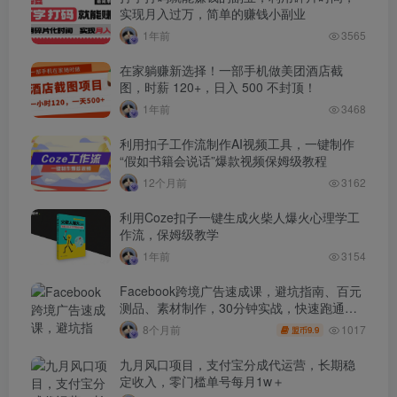
实现月入过万，简单的赚钱小副业
1年前
3565
在家躺赚新选择！一部手机做美团酒店截
图，时薪 120+，日入 500 不封顶！
1年前
3468
利用扣子工作流制作AI视频工具，一键制作
“假如书籍会说话”爆款视频保姆级教程
12个月前
3162
利用Coze扣子一键生成火柴人爆火心理学工
作流，保姆级教学
1年前
3154
Facebook跨境广告速成课，避坑指南、百元
测品、素材制作，30分钟实战，快速跑通首
单出单
1017
8个月前
9.9
盟币
九月风口项目，支付宝分成代运营，长期稳
定收入，零门槛单号每月1w＋