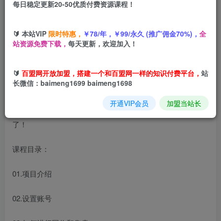
每日稳定更新20-50优质付费资源课程！
您当前未登录！建议登陆后购买，可保存购买订单
🔰 本站VIP
限时特惠，
￥78/年，￥99/永久 (推广佣金70%)，
全
站资源免费下载，
每天更新，欢迎加入！
大家好，今天带来的项目是《从0-1入局闲鱼币回收售卖，当
天变现300，简单无脑》，不管你是互联网创业小白，还是
🔰
百盟网开放加盟，搭建一个和百盟网一样的知识付费平台，
站
之前尝试过很多项目都没有结果人，我敢说这个项目只要你
长微信：baimeng1699 baimeng1698
做了就能见到收益。作品无脑搬运，不需要思考，不需要作
开通VIP会员
加盟当站长
图，更不需要你做视频。从0-1保姆级教程，赶紧冲，干就完
了！
课程目录：
01.项目介绍
02.设置账号