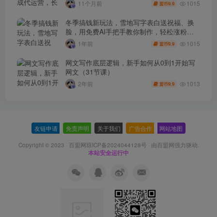
1015
11个月前
9.9
盟币
冬季搞钱新玩法，雪地写字表白送祝福、换
脸，用免费AI手把手教你制作，轻松涨粉
3.5w，接单到手软
1015
1年前
9.9
盟币
网文写作底层逻辑，新手如何从0到1开始写
网文（31节课）
1013
2年前
9.9
盟币
友链申请
-
免责声明
-
关于我们
-
广告合作
-
网站地图
Copyright © 2023 ·
百盟网琼ICP备2024044128号
· 由
百盟网
强力驱动.
本站安全运行中