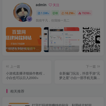
admin
关注
1.5W+
0
16.2W+
793W+
我很平凡，但我独一无二
你还在到处找项目？还在当韭菜？我靠卖项目一个月收入5万+，曾经我也是个失败者。
开通知越网VIP会员，尊享全站资源免费下载，享70%的推广提成！！【限时五折优惠】
上一篇
下一篇
小游戏直播详细操作教程，
全新偏门玩法，抖音手游“元
小白也可以日入2000+
梦之星”小白一部手机无脑操
作，懒人日入2000+
相关推荐
打字打码就能赚钱的副业，利用碎片时间，