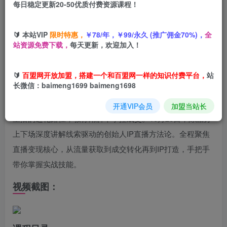
每日稳定更新20-50优质付费资源课程！
您当前未登录！建议登陆后购买，可保存购买订单
🔰 本站VIP
限时特惠，
￥78/年，￥99/永久 (推广佣金70%)，
全
站资源免费下载，
每天更新，欢迎加入！
课程介绍：
🔰
百盟网开放加盟，搭建一个和百盟网一样的知识付费平台，
站
长微信：baimeng1699 baimeng1698
课程汇聚行业大咖，10月25日上午，刘思毅分享中心化IP借
短视频+直播“偷流量”的技巧；下午婉婉拆解个人从0到百万
开通VIP会员
加盟当站长
主播的进化路径，教你用脚本掌控成交。10月26日，陈晶分
上下场深度讲解线索驱动的创始人IP直播方法论。全程聚焦
直播变现核心，从流量获取到成交转化再到IP打造，手把手
带你掌握实战技能。
视频截图：