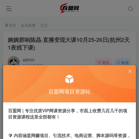
首页
会员免费
正文
婉婉群响陈晶·直播变现大课10月25-26日(杭州2天
1夜线下课)
admin
关注
私信
9个月前更新
573
0
付费阅读
百盟网项目资源站
婉婉群响陈晶·直播变现大课10月25-26日(杭州2天1夜线下课)
此内容为付费阅读，请付费后查看
9.9
百盟网 | 专注优质VIP网课资源分享，市面上收费几百几千的项
盟币
目资源课程这里全部都有！
免费
免费
年卡会员
永久会员
🔰 内容涵盖网赚项目、引流技术、电商运营、脚本源码等资源，
立即购买