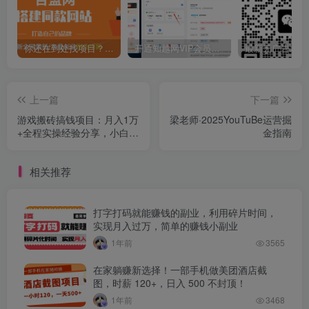
你还在到处找项目？还在当韭菜？我靠卖项目一个月收入5万+，曾经我也是个失败者。
开通知越网VIP会员，尊享全站资源免费下载，享70%的推广提成！！【限时五折优惠】
上一篇
下一篇
游戏搬砖搞钱项目：月入1万
梁老师·2025YouTuBe运营掘
+全程实操经验分享，小白也
金指南
能做的副业好项目
相关推荐
打字打码就能赚钱的副业，利用碎片时间，
实现月入过万，简单的赚钱小副业
1年前
3565
在家躺赚新选择！一部手机做美团酒店截
图，时薪 120+，日入 500 不封顶！
1年前
3468