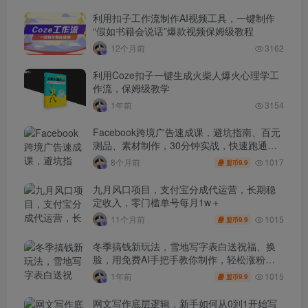
利用扣子工作流制作AI视频工具，一键制作
“假如书籍会说话”爆款视频保姆级教程
12个月前
3162
利用Coze扣子一键生成火柴人爆火心理学工
作流，保姆级教学
1年前
3154
Facebook跨境广告速成课，避坑指南、百元
测品、素材制作，30分钟实战，快速跑通首
单出单
1017
8个月前
9.9
盟币
九月风口项目，支付宝分成代运营，长期稳
定收入，零门槛单号每月1w＋
1015
11个月前
9.9
盟币
冬季搞钱新玩法，雪地写字表白送祝福、换
脸，用免费AI手把手教你制作，轻松涨粉
3.5w，接单到手软
1015
1年前
9.9
盟币
网文写作底层逻辑，新手如何从0到1开始写