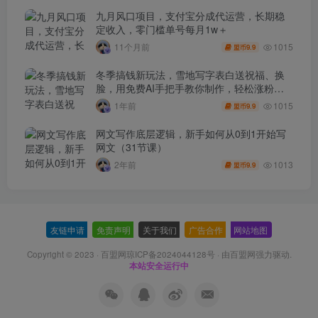
九月风口项目，支付宝分成代运营，长期稳
定收入，零门槛单号每月1w＋
1015
11个月前
9.9
盟币
冬季搞钱新玩法，雪地写字表白送祝福、换
脸，用免费AI手把手教你制作，轻松涨粉
3.5w，接单到手软
1015
1年前
9.9
盟币
网文写作底层逻辑，新手如何从0到1开始写
网文（31节课）
1013
2年前
9.9
盟币
友链申请
-
免责声明
-
关于我们
-
广告合作
-
网站地图
Copyright © 2023 ·
百盟网琼ICP备2024044128号
· 由
百盟网
强力驱动.
本站安全运行中