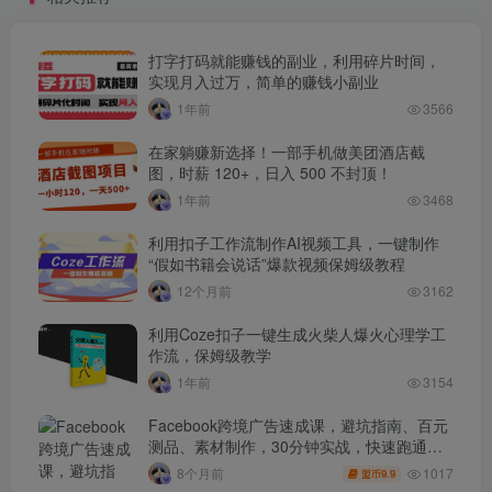
打字打码就能赚钱的副业，利用碎片时间，
实现月入过万，简单的赚钱小副业
1年前
3566
在家躺赚新选择！一部手机做美团酒店截
图，时薪 120+，日入 500 不封顶！
1年前
3468
利用扣子工作流制作AI视频工具，一键制作
“假如书籍会说话”爆款视频保姆级教程
12个月前
3162
利用Coze扣子一键生成火柴人爆火心理学工
作流，保姆级教学
1年前
3154
Facebook跨境广告速成课，避坑指南、百元
测品、素材制作，30分钟实战，快速跑通首
单出单
1017
8个月前
9.9
盟币