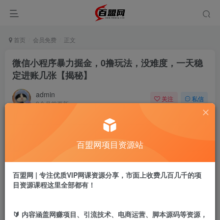
首页
会员免费
正文
微信小程序暴力掘金，0撸玩法，没难度，一天稳
定进账几张【揭秘】
admin
关注
私信
9个月前更新
826
7
付费阅读
百盟网项目资源站
微信小程序暴力掘金，0撸玩法，没难度，一天稳定进账几张【揭秘】
此内容为付费阅读，请付费后查看
9.9
百盟网 | 专注优质VIP网课资源分享，市面上收费几百几千的项
盟币
目资源课程这里全部都有！
免费
免费
年卡会员
永久会员
🔰 内容涵盖网赚项目、引流技术、电商运营、脚本源码等资源，
立即购买