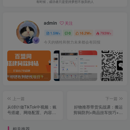
有时候，成功者只是坚持梦想不放弃的人
admin
关注
1.5W+
0
16.2W+
793W+
今天的牺牲和努力未来都会有回报
你还在到处找项目？还在当韭菜？我靠卖项目一个月收入5万+，曾经我也是个失败者。
开通知越网VIP会员，尊享全站资源免费下载，享70%的推广提成！！【限时五折优惠】
上一篇
下一篇
从0到1做TikTok中视频：账
好物推荐带货实战课：搬运
号搭建、网络配置、内容创
剪辑防判+商品挂车技巧+账
作，轻松实现月入过万
号冷启动，单月收益5w+
相关推荐