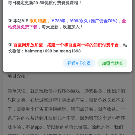
每日稳定更新20-50优质付费资源课程！
您当前未登录！建议登陆后购买，可保存购买订单
🔰 本站VIP
限时特惠，
￥78/年，￥99/永久 (推广佣金70%)，
全
站资源免费下载，
每天更新，欢迎加入！
微信小程序暴力掘金，0撸玩法，没难度，一天稳定进账几张
【揭秘】
🔰
百盟网开放加盟，搭建一个和百盟网一样的知识付费平台，
站
长微信：baimeng1699 baimeng1698
开通VIP会员
加盟当站长
项目介绍：
简单来说，就是玩微信小程序的游戏，游戏很多，比如消消
乐阿之类。在玩游戏过程中跳出的广告，就是你这关过不去
了，需要看个广告复活继续玩。我们点开看，就有收益。一
条广告的收益达到几块到几十不等。因为我们这个是小程序
版本的，不是app，所以给的单价比较高。除此之外，我们