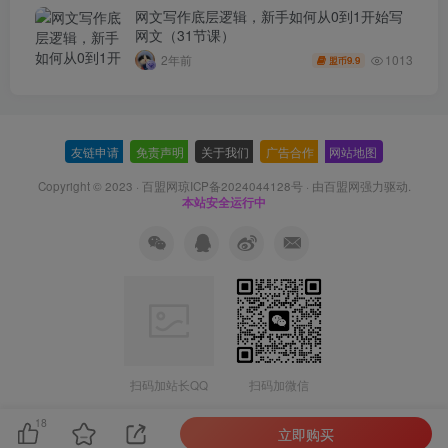
网文写作底层逻辑，新手如何从0到1开始写
网文（31节课）
1013
2年前
9.9
盟币
友链申请
-
免责声明
-
关于我们
-
广告合作
-
网站地图
Copyright © 2023 ·
百盟网琼ICP备2024044128号
· 由
百盟网
强力驱动.
本站安全运行中
扫码加站长QQ
扫码加微信
18
立即购买