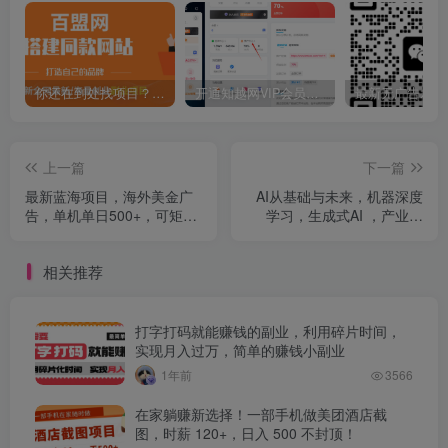
你还在到处找项目？还在当韭菜？我靠卖项目一个月收入5万+，曾经我也是个失败者。
开通知越网VIP会员，尊享全站资源免费下载，享70%的推广提成！！【限时五折优惠】
上一篇
下一篇
最新蓝海项目，海外美金广
AI从基础与未来，机器深度
告，单机单日500+，可矩阵
学习，生成式AI ，产业机
放大，设备越多收益越大
会，AI终极形态与人类方向
相关推荐
打字打码就能赚钱的副业，利用碎片时间，
实现月入过万，简单的赚钱小副业
1年前
3566
在家躺赚新选择！一部手机做美团酒店截
图，时薪 120+，日入 500 不封顶！