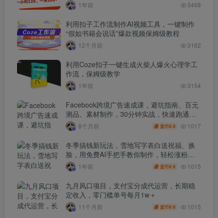
1年前
3468
利用扣子工作流制作AI视频工具，一键制作
“假如书籍会说话”爆款视频保姆级教程
12个月前
3162
利用Coze扣子一键生成火柴人爆火心理学工
作流，保姆级教学
1年前
3154
Facebook跨境广告速成课，避坑指南、百元
测品、素材制作，30分钟实战，快速跑通首
单出单
1017
8个月前
9.9
盟币
冬季搞钱新玩法，雪地写字表白送祝福、换
脸，用免费AI手把手教你制作，轻松涨粉
3.5w，接单到手软
1015
1年前
9.9
盟币
九月风口项目，支付宝分成代运营，长期稳
定收入，零门槛单号每月1w＋
1015
11个月前
9.9
盟币