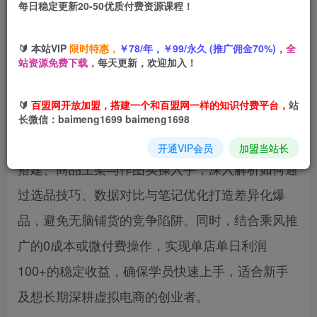
每日稳定更新20-50优质付费资源课程！
您当前未登录！建议登陆后购买，可保存购买订单
🔰 本站VIP
限时特惠，
￥78/年，￥99/永久 (推广佣金70%)，
全
站资源免费下载，
每天更新，欢迎加入！
本课程为小红书虚拟店铺陪跑第三期，聚焦单品服
🔰
百盟网开放加盟，搭建一个和百盟网一样的知识付费平台，
站
务玩法与细分铺货玩法两大核心策略，帮助学员快
长微信：baimeng1699 baimeng1698
速掌握小红书虚拟店铺运营技巧。课程从店铺基础
开通VIP会员
加盟当站长
搭建、商品上架与作图实操入手，深入解析如何通
过选品技巧、数据对比与笔记优化打造差异化爆
品，避免无脑铺货的竞争陷阱。同时，结合乘风推
广的0成本或微付费操作，实现单店单日利润
100+的稳定收益，确保学员快速上手，适合新手
及想长期深耕虚拟电商的创业者。