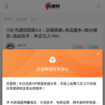
首页
会员免费
正文
小红书虚拟陪跑3.0：店铺搭建+单品服务+细分铺
货+选品技术，单店日入100+
admin
关注
私信
9个月前更新
533
18
付费阅读
百盟网项目资源站
小红书虚拟陪跑3.0：店铺搭建+单品服务+细分铺货+选品技术，单店日入100+
此内容为付费阅读，请付费后查看
9.9
百盟网 | 专注优质VIP网课资源分享，市面上收费几百几千的项
盟币
目资源课程这里全部都有！
免费
免费
年卡会员
永久会员
🔰 内容涵盖网赚项目、引流技术、电商运营、脚本源码等资源，
立即购买