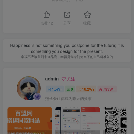
点赞
12
分享
收藏
Happiness is not something you postpone for the future; it is
something you design for the present.
幸福不应该留到未来品尝，幸福是你专门为当下的自己所准备的
admin
关注
1.5W+
0
16.2W+
793W+
拖延会让你成为昨天的奴隶