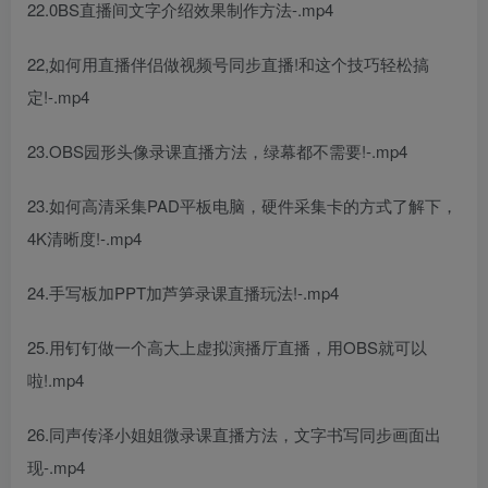
22.0BS直播间文字介绍效果制作方法-.mp4
22,如何用直播伴侣做视频号同步直播!和这个技巧轻松搞
定!-.mp4
23.OBS园形头像录课直播方法，绿幕都不需要!-.mp4
23.如何高清采集PAD平板电脑，硬件采集卡的方式了解下，
4K清晰度!-.mp4
24.手写板加PPT加芦笋录课直播玩法!-.mp4
25.用钉钉做一个高大上虚拟演播厅直播，用OBS就可以
啦!.mp4
26.同声传泽小姐姐微录课直播方法，文字书写同步画面出
现-.mp4