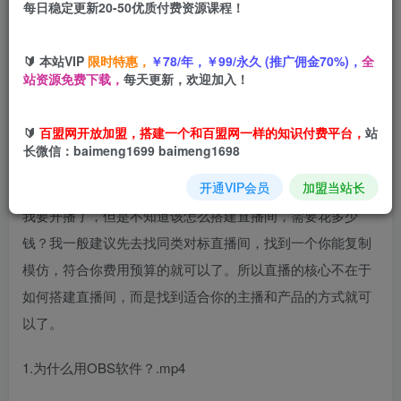
每日稳定更新20-50优质付费资源课程！
您当前未登录！建议登陆后购买，可保存购买订单
🔰 本站VIP
限时特惠，
￥78/年，￥99/永久 (推广佣金70%)，
全
站资源免费下载，
每天更新，欢迎加入！
直播间搭建解决方案
，在家打造自媒体搭建解决方案
🔰
百盟网开放加盟，搭建一个和百盟网一样的知识付费平台，
站
长微信：baimeng1699 baimeng1698
课程介绍
开通VIP会员
加盟当站长
我要开播了，但是不知道该怎么搭建直播间，需要花多少
钱？我一般建议先去找同类对标直播间，找到一个你能复制
模仿，符合你费用预算的就可以了。所以直播的核心不在于
如何搭建直播间，而是找到适合你的主播和产品的方式就可
以了。
1.为什么用OBS软件？.mp4