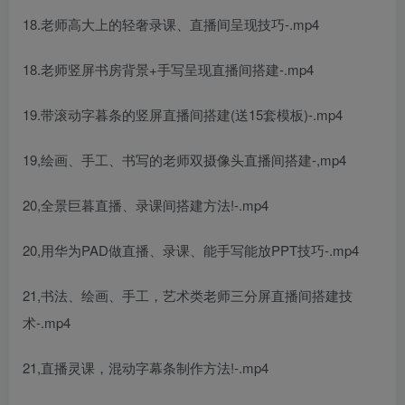
18.老师高大上的轻奢录课、直播间呈现技巧-.mp4
18.老师竖屏书房背景+手写呈现直播间搭建-.mp4
19.带滚动字暮条的竖屏直播间搭建(送15套模板)-.mp4
19,绘画、手工、书写的老师双摄像头直播间搭建-,mp4
20,全景巨暮直播、录课间搭建方法!-.mp4
20,用华为PAD做直播、录课、能手写能放PPT技巧-.mp4
21,书法、绘画、手工，艺术类老师三分屏直播间搭建技
术-.mp4
21,直播灵课，混动字幕条制作方法!-.mp4