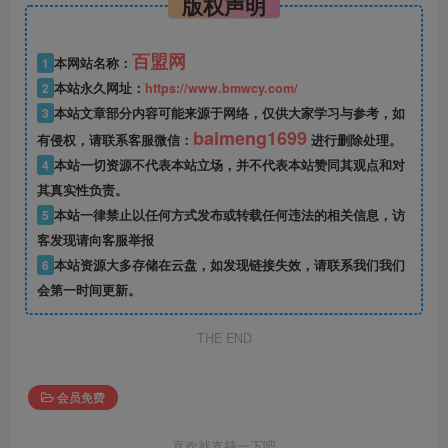
版权声明
百盟网
1
本网站名称：
2
本站永久网址：
https://www.bmwcy.com/
3
本站文章部分内容可能来源于网络，仅供大家学习与参考，如
baimeng1699
有侵权，请联系客服微信：
进行删除处理。
4
本站一切资源不代表本站立场，并不代表本站赞同其观点和对
其真实性负责。
5
本站一律禁止以任何方式发布或转载任何违法的相关信息，访
客发现请向客服举报
6
本站资源大多存储在云盘，如发现链接失效，请联系我们我们
会第一时间更新。
THE END
会员免费
喜欢就支持一下吧