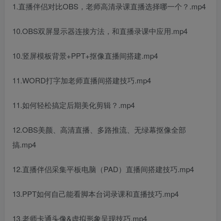
1.直播伴侣对比OBS，老师高清录课直播选择哪一个？.mp4
10.OBS双屏显示器连接方法，和直播录课中应用.mp4
10.竖屏模板背景+PPT+抠像直播间搭建.mp4
11.WORD打字加老师直播间搭建技巧.mp4
11.如何轻松搞定后期美化剪辑？.mp4
12.OBS美颜、高清直播、多路推流、无绿幕抠像全部
搞.mp4
12.直播伴侣采集平板电脑（PAD）直播间搭建技巧.mp4
13.PPT如何自己能看脚本台词录课和直播技巧.mp4
13.老师卡通头像&虚拟形象呈现技巧.mp4