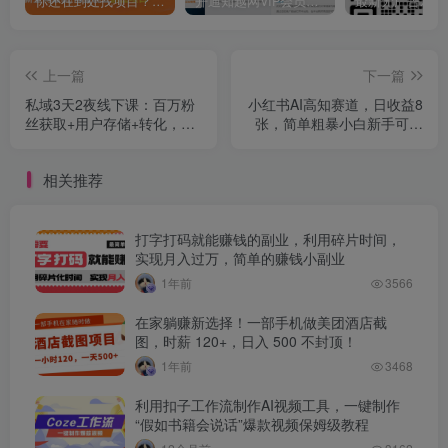
你还在到处找项目？还在当韭菜？我靠卖项目一个月收入5万+，曾经我也是个失败者。
开通知越网VIP会员，尊享全站资源免费下载，享70%的推广提成！！【限时五折优惠】
上一篇
下一篇
私域3天2夜线下课：百万粉
小红书AI高知赛道，日收益8
丝获取+用户存储+转化，助
张，简单粗暴小白新手可做
企业单账号月产3-5万
【附带全套指令】
相关推荐
打字打码就能赚钱的副业，利用碎片时间，
实现月入过万，简单的赚钱小副业
1年前
3566
在家躺赚新选择！一部手机做美团酒店截
图，时薪 120+，日入 500 不封顶！
1年前
3468
利用扣子工作流制作AI视频工具，一键制作
“假如书籍会说话”爆款视频保姆级教程