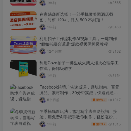
1年前
3565
在家躺赚新选择！一部手机做美团酒店截
图，时薪 120+，日入 500 不封顶！
1年前
3468
利用扣子工作流制作AI视频工具，一键制作
“假如书籍会说话”爆款视频保姆级教程
12个月前
3162
利用Coze扣子一键生成火柴人爆火心理学工
作流，保姆级教学
1年前
3154
Facebook跨境广告速成课，避坑指南、百元
测品、素材制作，30分钟实战，快速跑通首
单出单
1017
8个月前
9.9
盟币
冬季搞钱新玩法，雪地写字表白送祝福、换
脸，用免费AI手把手教你制作，轻松涨粉
3.5w，接单到手软
1015
1年前
9.9
盟币