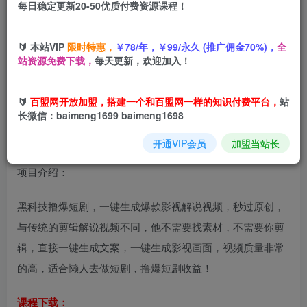
每日稳定更新20-50优质付费资源课程！
您当前未登录！建议登陆后购买，可保存购买订单
🔰 本站VIP
限时特惠，
￥78/年，￥99/永久 (推广佣金70%)，
全
站资源免费下载，
每天更新，欢迎加入！
全自动生成短剧，不用找素材，不用剪辑，一键生成，秒过
原创，小白也能轻松日入1k+【揭秘】
🔰
百盟网开放加盟，搭建一个和百盟网一样的知识付费平台，
站
长微信：baimeng1699 baimeng1698
开通VIP会员
加盟当站长
项目介绍：
黑科技撸爆短剧，一键生成爆款影视解说视频，秒过原创，
与传统的剪辑解说视频不同，他不需要找素材，不需要你剪
辑，直接一键生成文案，一键生成影视画面，视频质量非常
的高，适合懒人去做短剧，撸爆短剧收益！
课程下载：