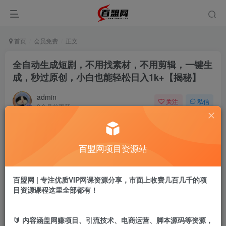
首页
会员免费
正文
全自动生成短剧，不用找素材，不用剪辑，一键生
成，秒过原创，小白也能轻松日入1k+【揭秘】
admin
关注
私信
9个月前更新
743
13
付费阅读
百盟网项目资源站
全自动生成短剧，不用找素材，不用剪辑，一键生成，秒过原创，小白也能轻松日入1k+【揭秘】
此内容为付费阅读，请付费后查看
9.9
百盟网 | 专注优质VIP网课资源分享，市面上收费几百几千的项
盟币
目资源课程这里全部都有！
免费
免费
年卡会员
永久会员
🔰 内容涵盖网赚项目、引流技术、电商运营、脚本源码等资源，
立即购买