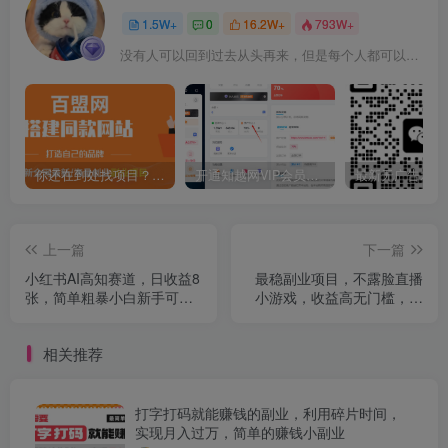
1.5W+
0
16.2W+
793W+
没有人可以回到过去从头再来，但是每个人都可以从今天开始，创造一个全新的结局
你还在到处找项目？还在当韭菜？我靠卖项目一个月收入5万+，曾经我也是个失败者。
开通知越网VIP会员，尊享全站资源免费下载，享70%的推广提成！！【限时五折优惠】
上一篇
下一篇
小红书AI高知赛道，日收益8
最稳副业项目，不露脸直播
张，简单粗暴小白新手可做
小游戏，收益高无门槛，一
【附带全套指令】
天收益1k+，在家就可以自己
创业【揭秘】
相关推荐
打字打码就能赚钱的副业，利用碎片时间，
实现月入过万，简单的赚钱小副业