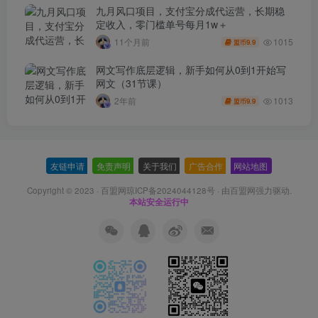
九月风口项目，支付宝分成代运营，长期稳
定收入，零门槛单号每月1w＋
1015
11个月前
9.9
盟币
网文写作底层逻辑，新手如何从0到1开始写
网文（31节课）
1013
2年前
9.9
盟币
友链申请
-
免责声明
-
关于我们
-
广告合作
-
网站地图
Copyright © 2023 ·
百盟网琼ICP备2024044128号
· 由
百盟网
强力驱动.
本站安全运行中