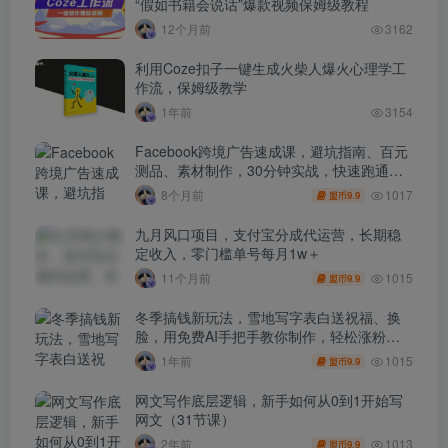
“假如书籍会说话”爆款视频保姆级教程
12个月前
3162
利用Coze扣子一键生成火柴人爆火心理学工
作流，保姆级教学
1年前
3154
Facebook跨境广告速成课，避坑指南、百元
测品、素材制作，30分钟实战，快速跑通首
单出单
1017
8个月前
9.9
盟币
九月风口项目，支付宝分成代运营，长期稳
定收入，零门槛单号每月1w＋
1015
11个月前
9.9
盟币
冬季搞钱新玩法，雪地写字表白送祝福、换
脸，用免费AI手把手教你制作，轻松涨粉
3.5w，接单到手软
1015
1年前
9.9
盟币
网文写作底层逻辑，新手如何从0到1开始写
网文（31节课）
1013
2年前
9.9
盟币