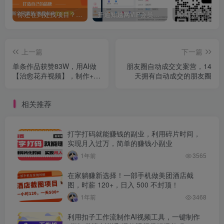
你还在到处找项目？还在当韭菜？我靠卖项目一个月收入5万+，曾经我也是个失败者。
开通知越网VIP会员，尊享全站资源免费下载，享70%的推广提成！！【限时五折优惠】
上一篇
下一篇
单条作品获赞83W，用AI做
朋友圈自动成交文案营，14
【治愈花卉视频】，制作+起
天拥有自动成交的朋友圈
号+多种变现，详细教程
相关推荐
打字打码就能赚钱的副业，利用碎片时间，
实现月入过万，简单的赚钱小副业
1年前
3565
在家躺赚新选择！一部手机做美团酒店截
图，时薪 120+，日入 500 不封顶！
1年前
3468
利用扣子工作流制作AI视频工具，一键制作