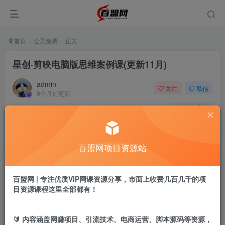
首页
会员免费
正文
星创·剪映电脑版思维案例课(更新11月)
admin
关注
私信
9个月前更新
414
6
付费阅读
星创·剪映电脑版思维案例课(更新11月)
百盟网项目资源站
此内容为付费阅读，请付费后查看
9.9
盟币
百盟网 | 专注优质VIP网课资源分享，市面上收费几百几千的项
目资源课程这里全部都有！
免费
免费
年卡会员
永久会员
立即购买
🔰 内容涵盖网赚项目、引流技术、电商运营、脚本源码等资源，