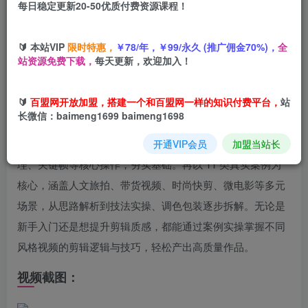
每日稳定更新20-50优质付费资源课程！
您当前未登录！建议登陆后购买，可保存购买订单
🔰 本站VIP
限时特惠，
￥78/年，￥99/永久 (推广佣金70%)，
全
站资源免费下载，
每天更新，欢迎加入！
课程介绍：
🔰
百盟网开放加盟，搭建一个和百盟网一样的知识付费平台，
站
课程来自星创的剪映电脑版思维案例课。这套剪映电脑版课
长微信：baimeng1699 baimeng1698
程从新手入门到高阶实操全覆盖，助力快速掌握剪辑核心技
能。先通过 6 节基础课详解首页设置、草稿新建、字幕处
开通VIP会员
加盟当站长
理、关键帧等核心操作，夯实基础。再以 11 类真实案例为
核心，涵盖人文旅拍、带货视频、时尚快剪、微电影等多元
场景，从思路解析到技法实操、调色包装逐步拆解。无论是
新手入门还是想提升剪辑质感，都能通过案例实操掌握不同
风格视频的剪辑逻辑与技巧，轻松产出高质量作品。
视频截图：