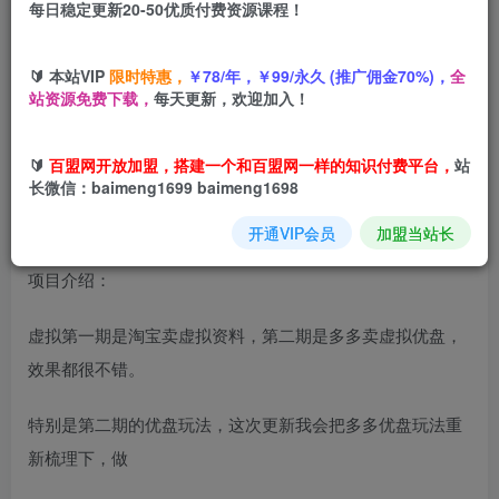
每日稳定更新20-50优质付费资源课程！
您当前未登录！建议登陆后购买，可保存购买订单
🔰 本站VIP
限时特惠，
￥78/年，￥99/永久 (推广佣金70%)，
全
站资源免费下载，
每天更新，欢迎加入！
虚拟第三期：小红书虚拟单品服务玩法+细分铺货玩法，0成
本，人人可操作（更新）
🔰
百盟网开放加盟，搭建一个和百盟网一样的知识付费平台，
站
长微信：baimeng1699 baimeng1698
开通VIP会员
加盟当站长
项目介绍：
虚拟第一期是淘宝卖虚拟资料，第二期是多多卖虚拟优盘，
效果都很不错。
特别是第二期的优盘玩法，这次更新我会把多多优盘玩法重
新梳理下，做