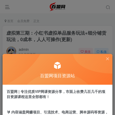
首页
会员免费
正文
虚拟第三期：小红书虚拟单品服务玩法+细分铺货
玩法，0成本，人人可操作(更新)
admin
关注
私信
9个月前更新
989
12
付费阅读
百盟网项目资源站
虚拟第三期：小红书虚拟单品服务玩法+细分铺货玩法，0成本，人人可操作(更新)
此内容为付费阅读，请付费后查看
9.9
百盟网 | 专注优质VIP网课资源分享，市面上收费几百几千的项
盟币
目资源课程这里全部都有！
免费
免费
年卡会员
永久会员
🔰 内容涵盖网赚项目、引流技术、电商运营、脚本源码等资源，
立即购买