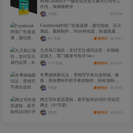
利用Coze扣子一键生成火柴人爆火心理学工
作流，保姆级教学
1年前
3154
Facebook跨境广告速成课，避坑指南、百元
测品、素材制作，30分钟实战，快速跑通首
单出单
1017
8个月前
9.9
盟币
九月风口项目，支付宝分成代运营，长期稳
定收入，零门槛单号每月1w＋
1015
11个月前
9.9
盟币
冬季搞钱新玩法，雪地写字表白送祝福、换
脸，用免费AI手把手教你制作，轻松涨粉
3.5w，接单到手软
1015
1年前
9.9
盟币
网文写作底层逻辑，新手如何从0到1开始写
网文（31节课）
1013
2年前
9.9
盟币