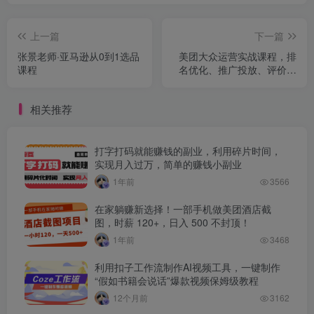
上一篇
下一篇
张景老师·亚马逊从0到1选品
美团大众运营实战课程，排
课程
名优化、推广投放、评价管
理，助力店铺业绩倍增
相关推荐
打字打码就能赚钱的副业，利用碎片时间，
实现月入过万，简单的赚钱小副业
1年前
3566
在家躺赚新选择！一部手机做美团酒店截
图，时薪 120+，日入 500 不封顶！
1年前
3468
利用扣子工作流制作AI视频工具，一键制作
“假如书籍会说话”爆款视频保姆级教程
12个月前
3162