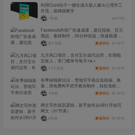
利用Coze扣子一键生成火柴人爆火心理学工
作流，保姆级教学
1年前
3154
Facebook跨境广告速成课，避坑指南、百元
测品、素材制作，30分钟实战，快速跑通首
单出单
1017
8个月前
9.9
盟币
九月风口项目，支付宝分成代运营，长期稳
定收入，零门槛单号每月1w＋
1015
11个月前
9.9
盟币
冬季搞钱新玩法，雪地写字表白送祝福、换
脸，用免费AI手把手教你制作，轻松涨粉
3.5w，接单到手软
1015
1年前
9.9
盟币
网文写作底层逻辑，新手如何从0到1开始写
网文（31节课）
1013
2年前
9.9
盟币