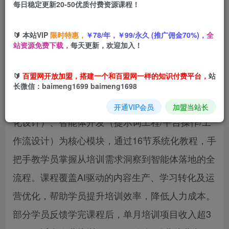
每日稳定更新20-50优质付费资源课程！
您当前未登录！建议登陆后购买，可保存购买订单
🔰 本站VIP
限时特惠，
￥78/年，￥99/永久 (推广佣金70%)，
全
站资源免费下载，
每天更新，欢迎加入！
《AI+赋能培训课》是一门聚焦AI技术在企业培训
🔰
百盟网开放加盟，搭建一个和百盟网一样的知识付费平台，
站
全场景落地的实战课程，以‌需求分析（战略/组织/
长微信：baimeng1699 baimeng1698
员工层）、AI工具应用（内容生成/课件制作/游戏
开通VIP会员
加盟当站长
化设计）、智能体开发（提示词工程/平台操作/工
作流设计）‌为核心模块，通过16节系统化教程，手
把手教学员掌握从培训需求洞察到智能体落地的全
流程。课程覆盖AI驱动的内容生产、学习转化及运
营优化，帮助学员提升培训效率，降低人力成本。
部分学员反馈学完课程后，单月培训项目收入超3