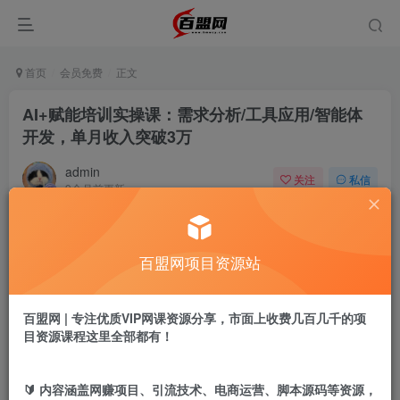
首页
会员免费
正文
AI+赋能培训实操课：需求分析/工具应用/智能体
开发，单月收入突破3万
admin
关注
私信
9个月前更新
498
14
付费阅读
百盟网项目资源站
AI+赋能培训实操课：需求分析/工具应用/智能体开发，单月收入突破3万
此内容为付费阅读，请付费后查看
9.9
百盟网 | 专注优质VIP网课资源分享，市面上收费几百几千的项
盟币
目资源课程这里全部都有！
免费
免费
年卡会员
永久会员
🔰 内容涵盖网赚项目、引流技术、电商运营、脚本源码等资源，
立即购买