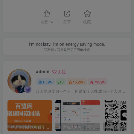
点赞
14
分享
收藏
I'm not lazy, I'm on energy saving mode.
我不懒，我只是开启了节能模式
admin
关注
1.5W+
0
16.2W+
793W+
没人能改变另一个人，但是某个人能成为一个人改变的原因
你还在到处找项目？还在当韭菜？我靠卖项目一个月收入5万+，曾经我也是个失败者。
开通知越网VIP会员，尊享全站资源免费下载，享70%的推广提成！！【限时五折优惠】