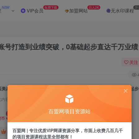
NEW
免费下载
日入2K
加
程
VIP会员
加盟网站
无水印课程
账号打造到业绩突破，0基础起步直达千万业绩
关注
此内容为付费阅读，请付费后查看
9.9
百盟网项目资源站
盟币
百盟网 | 专注优质VIP网课资源分享，市面上收费几百几千
免费
免费
年卡会员
永久会员
的项目资源课程这里全部都有！