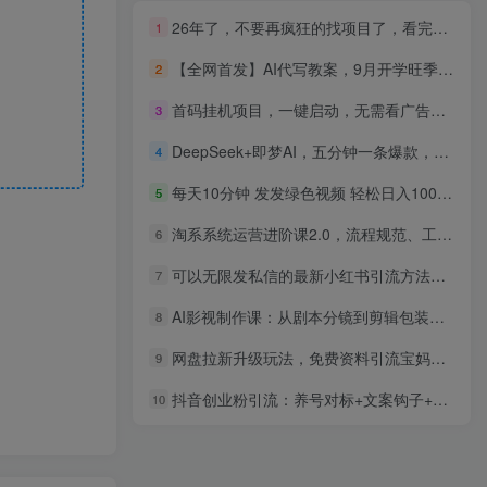
26年了，不要再疯狂的找项目了，看完这个你也可以月入十个W【揭秘】
1
【全网首发】AI代写教案，9月开学旺季，日入3张，蓝海项目，永不失业副业兼职
2
首码挂机项目，一键启动，无需看广告等复杂操作，新手小白日入三位数
3
DeepSeek+即梦AI，五分钟一条爆款，轻松日入500+
4
每天10分钟 发发绿色视频 轻松日入100+ 无脑操作 轻松上手
5
淘系系统运营进阶课2.0，流程规范、工具教学、实战诊断，进阶突破，打造高盈利店铺模型
6
可以无限发私信的最新小红书引流方法，突破平台私信限制，单日引流500＋精准创业粉
7
AI影视制作课：从剧本分镜到剪辑包装，用AI打造电影感视频作品
8
网盘拉新升级玩法，免费资料引流宝妈粉私域变现，一部手机轻松月入过万
9
抖音创业粉引流：养号对标+文案钩子+全网分发，月变现5万实战
10