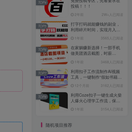
免费投稿专区，先看要求在
TOP4
投稿！！！
2年前
2W+人已阅读
打字打码就能赚钱的副业，
TOP5
利用碎片时间，实现月入过
万，简单的赚钱小副业
1年前
3565人已阅读
在家躺赚新选择！一部手机
TOP6
做美团酒店截图，时薪
120+，日入 500 不封顶！
1年前
3468人已阅读
利用扣子工作流制作AI视频
TOP7
工具，一键制作“假如书籍会
说话”爆款视频保姆级教程
12个月前
3162人已阅读
利用Coze扣子一键生成火柴
TOP8
人爆火心理学工作流，保姆
级教学
1年前
3154人已阅读
随机项目推荐