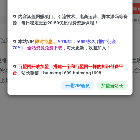
立即
🔰 内容涵盖网赚项目、引流技术、电商运营、脚本源码等资
您当前未登录！建议登陆后购买，可保
源，每日稳定更新20-50优质付费资源课程！
🔰 本站VIP
限时特惠，
￥78/年，￥99/永久 (推广佣金
70%)，
全站资源免费下载，
每天更新，欢迎加入！
思维拆解行业破局逻辑，从账号打造到业绩突破层层递进。涵盖
🔰
百盟网开放加盟，搭建一个和百盟网一样的知识付费平
关键难题。同时详解天庭、卧蚕、夫妻宫等面部美学要点，结合
台，
站长微信：baimeng1699 baimeng1698
者，都能通过系统特训掌握从0到1000万的盈利密码。
开通VIP会员
加盟当站长