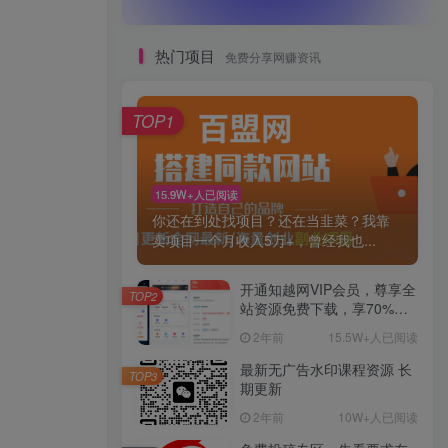
热门项目
免费分享网赚资讯
TOP1
15.9W+人已阅读
你还在到处找项目？还在当韭菜？我靠
卖项目一个月收入5万+，曾经我也...
开通知越网VIP会员，尊享全
TOP2
站资源免费下载，享70%的
推广提成！！【限时五折优
2年前
15.5W+人已阅读
惠】
最新无广告水印课程资源 长
TOP3
期更新
2年前
10W+人已阅读