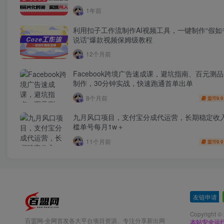
1年前
利用扣子工作流制作AI视频工具，一键制作“假如
说话”爆款视频保姆级教程
12个月前
Facebook跨境广告速成课，避坑指南、百元测
制作，30分钟实战，快速跑通首单出单
8个月前
9.9
盟币
九月风口项目，支付宝分成代运营，长期稳定收
槛单号每月1w＋
11个月前
9.9
盟币
友链申请
-
Copyright ©
百盟网-全网首发各大平台项目资源、专注分享新出网
本站安全运