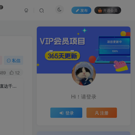
盟
发布
开通会员
私信
489
12
医美高阶特训营，拆解行业破局逻辑，从账号打造到业绩突破，0基础起步直达千万业绩
Hi！请登录
登录
注册