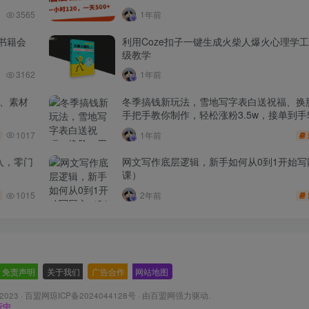
3565
1年前
书籍会
利用Coze扣子一键生成火柴人爆火心理学
级教学
3162
1年前
品、素材
冬季搞钱新玩法，雪地写字表白送祝福、换脸
手把手教你制作，轻松涨粉3.5w，接单到手
1017
1年前
入，零门
网文写作底层逻辑，新手如何从0到1开始写
课）
1015
2年前
免责声明
-
关于我们
-
广告合作
-
网站地图
 2023 ·
百盟网琼ICP备2024044128号
· 由
百盟网
强力驱动.
行中