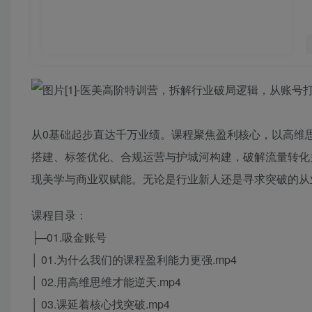
从0基础起步直达千万业绩。课程聚焦盈利核心，以高维
搭建、标签优化、合规运营与护城河构建，破解流量转化
现美学与商业双赋能。无论是行业新人还是寻求突破的从业
课程目录：
├─01.吸金账号
│ 01.为什么我们的课程盈利能力更强.mp4
│ 02.用高维思维才能逆天.mp4
│ 03.课延着核心找突破.mp4