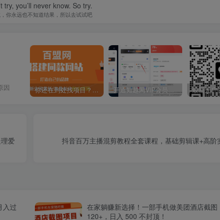
t try, you’ll never know. So try.
试，你永远也不知道结果，所以去试试吧
原因
你还在到处找项目？还在当韭菜？我靠卖项目一个月收入5万+，曾经我也是个失败者。
开通知越网VIP会员，尊享全站资源免费下载，享70%的推广提成！！【限时五折优惠】
处理爱
抖音百万主播混剪教程全套课程，基础剪辑课+高阶
月入过
在家躺赚新选择！一部手机做美团酒店截图
120+，日入 500 不封顶！