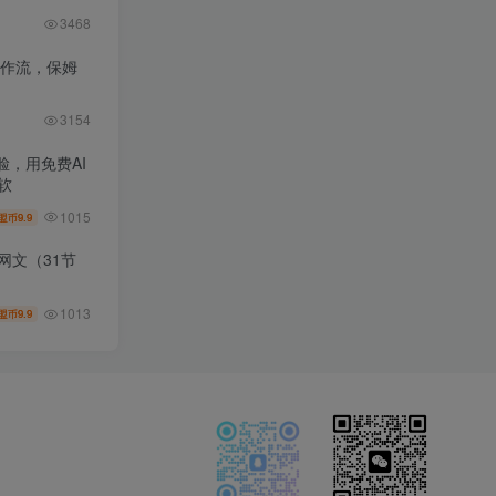
3468
工作流，保姆
3154
，用免费AI
软
1015
9.9
盟币
网文（31节
1013
9.9
盟币