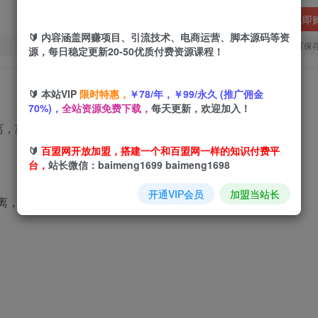
立即
🔰 内容涵盖网赚项目、引流技术、电商运营、脚本源码等资
您当前未登录！建议登陆后购买，可保
源，每日稳定更新20-50优质付费资源课程！
🔰 本站VIP
限时特惠，
￥78/年，￥99/永久 (推广佣金
70%)，
全站资源免费下载，
每天更新，欢迎加入！
🔰
百盟网开放加盟，搭建一个和百盟网一样的知识付费平
台，
站长微信：baimeng1699 baimeng1698
开通VIP会员
加盟当站长
分离，减少风控