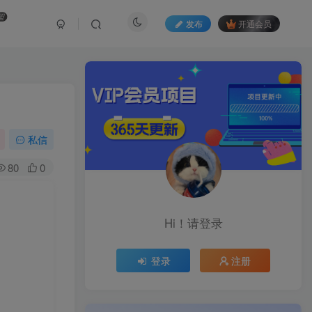
盟
发布
开通会员
私信
80
0
Hi！请登录
登录
注册