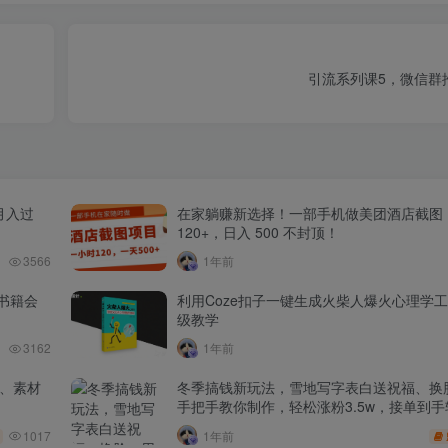
引流系列课5，微信群
月入过
在家躺赚新选择！一部手机做美团酒店截图
120+，日入 500 不封顶！
3566
1年前
书籍会
利用Coze扣子一键生成火柴人爆火心理学
级教学
3162
1年前
品、素材
冬季搞钱新玩法，雪地写字表白送祝福、换脸
手把手教你制作，轻松涨粉3.5w，接单到手
1017
1年前