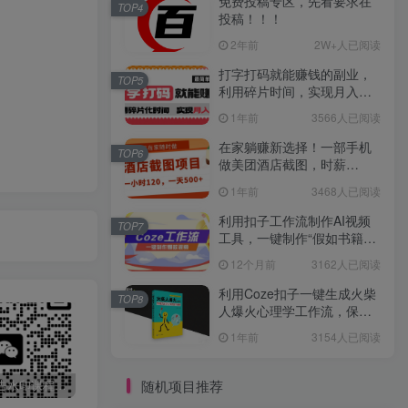
免费投稿专区，先看要求在
TOP4
投稿！！！
2年前
2W+人已阅读
打字打码就能赚钱的副业，
TOP5
利用碎片时间，实现月入过
万，简单的赚钱小副业
1年前
3566人已阅读
在家躺赚新选择！一部手机
TOP6
做美团酒店截图，时薪
120+，日入 500 不封顶！
1年前
3468人已阅读
利用扣子工作流制作AI视频
TOP7
工具，一键制作“假如书籍会
说话”爆款视频保姆级教程
12个月前
3162人已阅读
利用Coze扣子一键生成火柴
TOP8
人爆火心理学工作流，保姆
级教学
1年前
3154人已阅读
随机项目推荐
最新无广告水印课程资源 长期更新
免费投稿专区，先看要求在投稿！！！
打字打码就能赚钱的副业，利用碎片时间，实现月入过万，简单的赚钱小副业