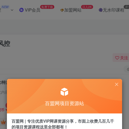
NEW
免费下载
日入2K
加
程
VIP会员
加盟网站
无水印课程
风控
关注
比特浏览器挂IP教程，实现IP分离，减少风控
此内容为付费阅读，请付费后查看
9.9
百盟网项目资源站
盟币
百盟网 | 专注优质VIP网课资源分享，市面上收费几百几千
免费
免费
年卡会员
永久会员
的项目资源课程这里全部都有！