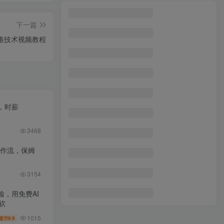
百度答题项目+最新养号方法 月入3000+
1
下一篇
8月最新的小红书母婴个人IP玩法，七天螺旋起号 小白长久操作(附带全部教程)
2
推技术视频教程
全品类私域虚拟电商，月入8000+
3
24年最新短视频新玩法，一键生成灵异短视频，玩转视频创作者分成 轻松…
4
都知道视频号是红利项目，可你为什么赚不到钱，深层揭秘加搬运混剪起号…
5
，时薪
靠2次点击赚15美金，复制粘贴就能赚取收益
6
视频号、快手、抖音全平台剪辑+数字人直播实战课(更新8月)
7
3468
Tiktok出海训练营：开店+选品+带货+直播+话术+场景搭建
8
工作流，保姆
本地实体店做抖音引流获客，打造网红店铺，提升曝光，打造爆款-137节无水印
9
3154
2026实体店抖音获客：卖货短视频拍摄+同城流量引爆，解锁到店转化密码
10
，用免费AI
软
1015
9.9
盟币