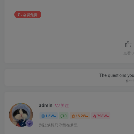
会员免费
点赞
0
The questions you 
你生
admin
关注
1.5W+
0
16.2W+
793W+
别让梦想只停留在梦里