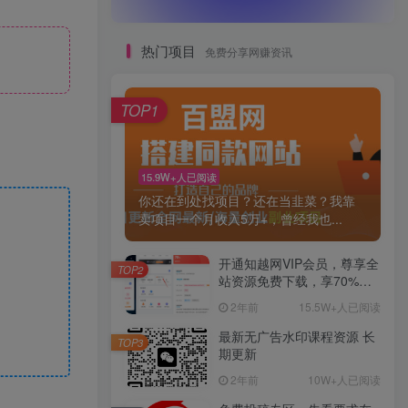
热门项目
免费分享网赚资讯
TOP1
15.9W+人已阅读
你还在到处找项目？还在当韭菜？我靠
卖项目一个月收入5万+，曾经我也...
开通知越网VIP会员，尊享全
TOP2
站资源免费下载，享70%的
推广提成！！【限时五折优
2年前
15.5W+人已阅读
惠】
最新无广告水印课程资源 长
TOP3
期更新
2年前
10W+人已阅读