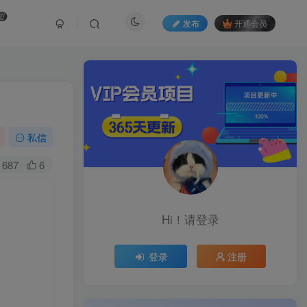
盟
发布
开通会员
私信
687
6
Hi！请登录
登录
注册