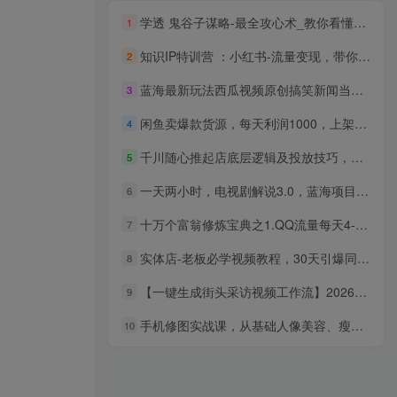
学透 鬼谷子谋略-最全攻心术_教你看懂人性没有搞不定的人（21节课+资料）
1
知识IP特训营 ：小红书-流量变现，带你轻松玩转小红书（23节视频课）
2
蓝海最新玩法西瓜视频原创搞笑新闻当天有收益单号日赚300+项目
3
闲鱼卖爆款货源，每天利润1000，上架即出单
4
千川随心推起店底层逻辑及投放技巧，提高付费转化率，助力成交
5
一天两小时，电视剧解说3.0，蓝海项目，轻松日入3000+ 小白轻松上手
6
十万个富翁修炼宝典之1.QQ流量每天4-5小时，一天500-1000
7
实体店-老板必学视频教程，30天引爆同城流量，实体店抖音本地引流
8
【一键生成街头采访视频工作流】2026保姆级教程来咯！Coze工作流一键搭，街头采访视频直接出片！
9
手机修图实战课，从基础人像美容、瘦身技巧到高级调色方法，86种流行风格的调色教学
10