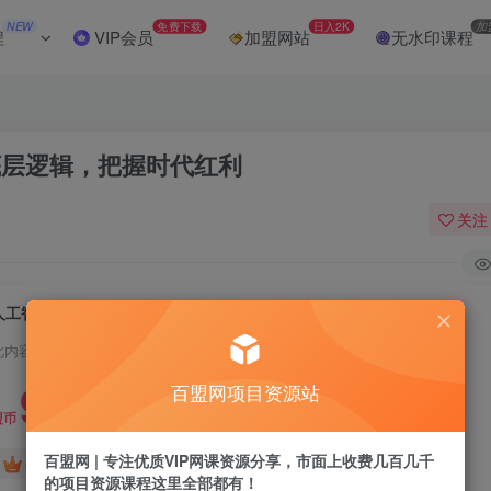
NEW
免费下载
日入2K
加
程
VIP会员
加盟网站
无水印课程
底层逻辑，把握时代红利
关注
人工智能2.0商业化思维变现课，学习AI底层逻辑，把握时代红利
此内容为付费阅读，请付费后查看
9.9
百盟网项目资源站
盟币
百盟网 | 专注优质VIP网课资源分享，市面上收费几百几千
免费
免费
年卡会员
永久会员
的项目资源课程这里全部都有！