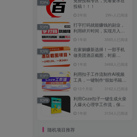
免费投稿专区，先看要求在
TOP4
投稿！！！
2年前
2W+人已阅读
打字打码就能赚钱的副业，
TOP5
利用碎片时间，实现月入过
万，简单的赚钱小副业
1年前
3565人已阅读
在家躺赚新选择！一部手机
TOP6
做美团酒店截图，时薪
120+，日入 500 不封顶！
1年前
3468人已阅读
利用扣子工作流制作AI视频
TOP7
工具，一键制作“假如书籍会
说话”爆款视频保姆级教程
12个月前
3162人已阅读
利用Coze扣子一键生成火柴
TOP8
人爆火心理学工作流，保姆
级教学
1年前
3154人已阅读
随机项目推荐