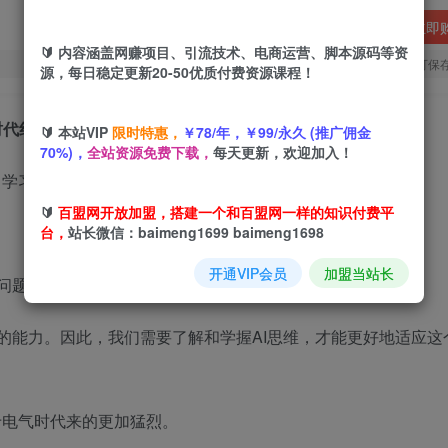
立即
🔰 内容涵盖网赚项目、引流技术、电商运营、脚本源码等资
您当前未登录！建议登陆后购买，可保
源，每日稳定更新20-50优质付费资源课程！
时代红利
🔰 本站VIP
限时特惠，
￥78/年，￥99/永久 (推广佣金
70%)，
全站资源免费下载，
每天更新，欢迎加入！
🔰
百盟网开放加盟，搭建一个和百盟网一样的知识付费平
台，
站长微信：baimeng1699 baimeng1698
开通VIP会员
加盟当站长
决问题的一种思维方式。
的能力。因此，我们需要了解和学握AI思维，才能更好地适应这
于电气时代来的更加猛烈。