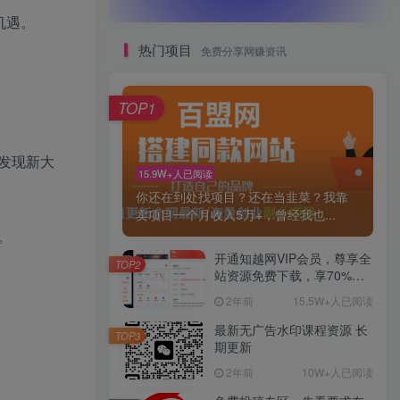
机遇。
热门项目
免费分享网赚资讯
TOP1
发现新大
15.9W+人已阅读
你还在到处找项目？还在当韭菜？我靠
卖项目一个月收入5万+，曾经我也...
。
开通知越网VIP会员，尊享全
TOP2
站资源免费下载，享70%的
推广提成！！【限时五折优
2年前
15.5W+人已阅读
惠】
最新无广告水印课程资源 长
TOP3
期更新
2年前
10W+人已阅读