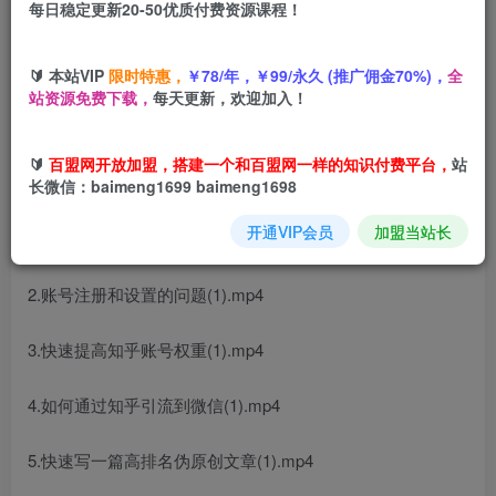
每日稳定更新20-50优质付费资源课程！
您当前未登录！建议登陆后购买，可保存购买订单
引流系列课4，
知乎精准引流技术
视频教程
🔰 本站VIP
限时特惠，
￥78/年，￥99/永久 (推广佣金70%)，
全
站资源免费下载，
每天更新，欢迎加入！
🔰
百盟网开放加盟，搭建一个和百盟网一样的知识付费平台，
站
课程内容：
长微信：baimeng1699 baimeng1698
开通VIP会员
加盟当站长
1.为什么要用知乎引流(1).mp4
2.账号注册和设置的问题(1).mp4
3.快速提高知乎账号权重(1).mp4
4.如何通过知乎引流到微信(1).mp4
5.快速写一篇高排名伪原创文章(1).mp4