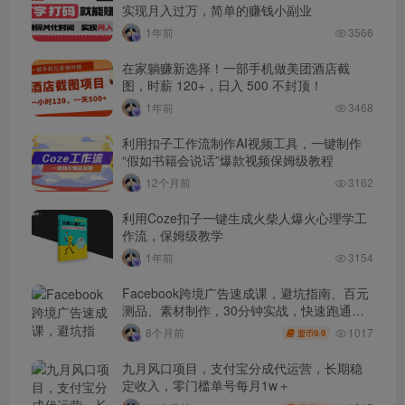
实现月入过万，简单的赚钱小副业
1年前
3566
在家躺赚新选择！一部手机做美团酒店截
图，时薪 120+，日入 500 不封顶！
1年前
3468
利用扣子工作流制作AI视频工具，一键制作
“假如书籍会说话”爆款视频保姆级教程
12个月前
3162
利用Coze扣子一键生成火柴人爆火心理学工
作流，保姆级教学
1年前
3154
Facebook跨境广告速成课，避坑指南、百元
测品、素材制作，30分钟实战，快速跑通首
单出单
1017
8个月前
9.9
盟币
九月风口项目，支付宝分成代运营，长期稳
定收入，零门槛单号每月1w＋