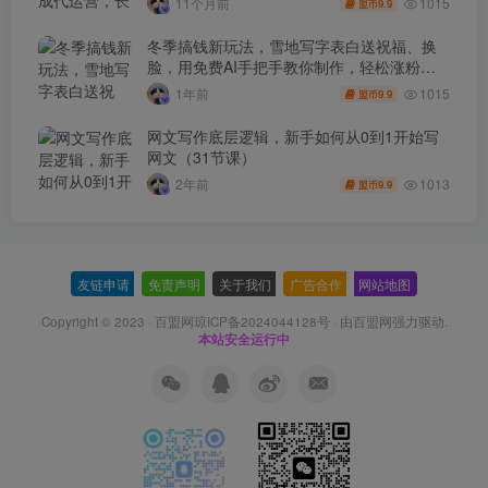
1015
11个月前
9.9
盟币
冬季搞钱新玩法，雪地写字表白送祝福、换
脸，用免费AI手把手教你制作，轻松涨粉
3.5w，接单到手软
1015
1年前
9.9
盟币
网文写作底层逻辑，新手如何从0到1开始写
网文（31节课）
1013
2年前
9.9
盟币
友链申请
-
免责声明
-
关于我们
-
广告合作
-
网站地图
Copyright © 2023 ·
百盟网琼ICP备2024044128号
· 由
百盟网
强力驱动.
本站安全运行中