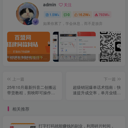
admin
关注
1.5W+
0
16.2W+
793W+
如果你累了，学会休息，而不是放弃
你还在到处找项目？还在当韭菜？我靠卖项目一个月收入5万+，曾经我也是个失败者。
开通知越网VIP会员，尊享全站资源免费下载，享70%的推广提成！！【限时五折优惠】
上一篇
下一篇
25年10月最新抖音二创搬运
超级销冠爆单话术指南：快
带货教程，剪映即可操作，
速提升成交率，单月业绩提
可过抖加
升200%，复购率增长50%
相关推荐
打字打码就能赚钱的副业，利用碎片时间，