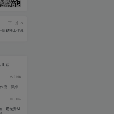
最新无广告水印课程资源 长期更新
免费投稿专区，先看要求在投稿！！！
打字打码就能赚钱的副业，利用碎片时间，实现月入过万，简单的赚钱小副业
下一篇
体+短视频工作流
，时薪
3468
工作流，保姆
3154
，用免费AI
软