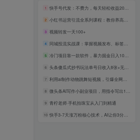
快手号代发：不费力，每天轻松收益2000+网盘拉新一键托管代发视频
1
小红书运营引流全系列课程：教你养高权重新号
2
视频转发一天100+
3
同城投流实战课：掌握视频发布、标签获取、最小成本投放，ROI提升3倍
4
冷门项目靠一款软件，暴力掘金日入1000＋，小白轻松上手
5
头条傻瓜式抄书玩法单号日收入8张+无脑操作，简单粗暴，小白轻松上手，附保姆级教程
6
利用ai制作动物跳舞短视频，引爆全网，一键生成视频，轻松日入1000＋+
7
微头条AI写作小副业项目，用指令写出10W+爆款微头条，一条龙傻瓜式玩法
8
青柠老师·手机拍珠宝从入门到精通
9
快手3-7天涨万粉核心技术，AI让你3分钟一条视频，有手就行，可矩阵，月入2W
10