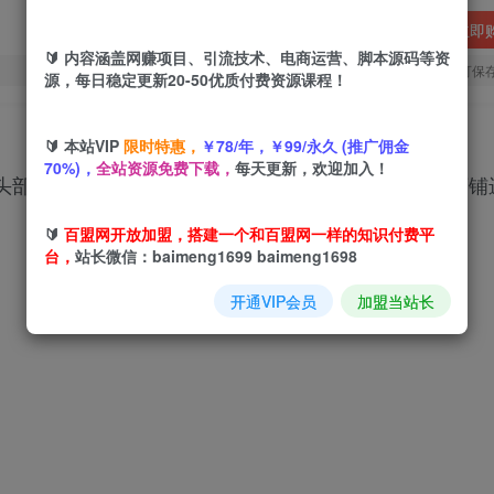
立即
🔰 内容涵盖网赚项目、引流技术、电商运营、脚本源码等资
您当前未登录！建议登陆后购买，可保
源，每日稳定更新20-50优质付费资源课程！
🔰 本站VIP
限时特惠，
￥78/年，￥99/永久 (推广佣金
70%)，
全站资源免费下载，
每天更新，欢迎加入！
头部，带动自然流，付费和自然流双向反哺，从而让店铺
🔰
百盟网开放加盟，搭建一个和百盟网一样的知识付费平
台，
站长微信：baimeng1699 baimeng1698
开通VIP会员
加盟当站长