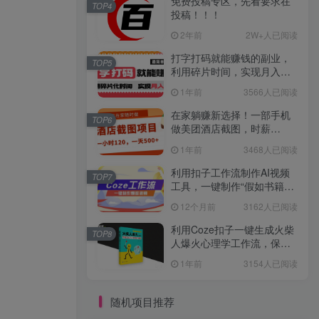
免费投稿专区，先看要求在
TOP4
投稿！！！
2年前
2W+人已阅读
打字打码就能赚钱的副业，
TOP5
利用碎片时间，实现月入过
万，简单的赚钱小副业
1年前
3566人已阅读
在家躺赚新选择！一部手机
TOP6
做美团酒店截图，时薪
120+，日入 500 不封顶！
1年前
3468人已阅读
利用扣子工作流制作AI视频
TOP7
工具，一键制作“假如书籍会
说话”爆款视频保姆级教程
12个月前
3162人已阅读
利用Coze扣子一键生成火柴
TOP8
人爆火心理学工作流，保姆
级教学
1年前
3154人已阅读
随机项目推荐