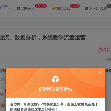
NEW
免费下载
日入2K
加
程
VIP会员
加盟网站
无水印课程
投流、数据分析，系统教学流量运营
关注
美团店铺流量爆破：涵盖权重提升、付费投流、数据分析，系统教学流量
此内容为付费阅读，请付费后查看
9.9
百盟网项目资源站
盟币
百盟网 | 专注优质VIP网课资源分享，市面上收费几百几千
免费
免费
年卡会员
永久会员
的项目资源课程这里全部都有！