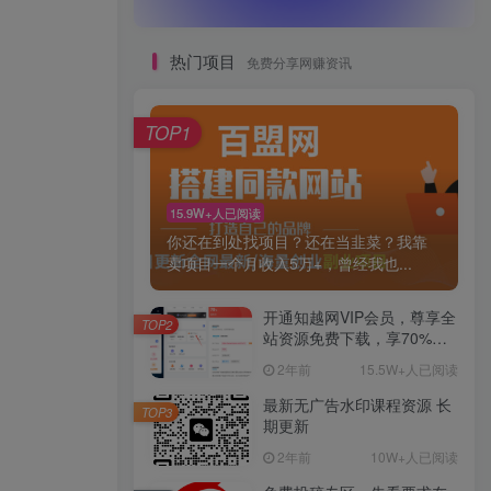
热门项目
免费分享网赚资讯
TOP1
15.9W+人已阅读
你还在到处找项目？还在当韭菜？我靠
卖项目一个月收入5万+，曾经我也...
开通知越网VIP会员，尊享全
TOP2
站资源免费下载，享70%的
推广提成！！【限时五折优
2年前
15.5W+人已阅读
惠】
最新无广告水印课程资源 长
TOP3
期更新
2年前
10W+人已阅读