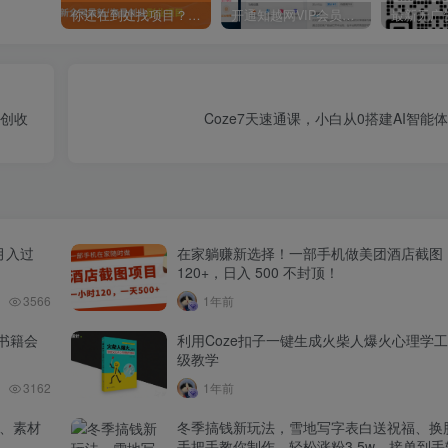
你还在到处找项目？还在当韭菜？我靠卖项目一个月收入5万+，曾经我也是个失败者。
开通知越网VIP会员，尊享全站资源免费下载，享70%的推广提成！！【限时五折优惠】
+创收
Coze7天速通课，小白从0搭建AI智能
月入过
在家躺赚新选择！一部手机做美团酒店截图
120+，日入 500 不封顶！
3566
1年前
书籍会
利用Coze扣子一键生成火柴人爆火心理学
级教学
3162
1年前
品、素材
冬季搞钱新玩法，雪地写字表白送祝福、换脸
手把手教你制作，轻松涨粉3.5w，接单到手