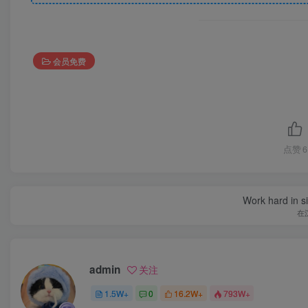
会员免费
点赞
6
Work hard in s
在
admin
关注
1.5W+
0
16.2W+
793W+