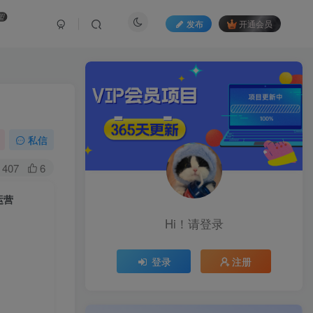
盟
发布
开通会员
私信
407
6
运营
Hi！请登录
登录
注册