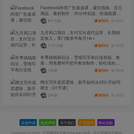
Facebook跨境广告速成课，避坑指南、百元
测品、素材制作，30分钟实战，快速跑通首
单出单
1017
8个月前
9.9
盟币
九月风口项目，支付宝分成代运营，长期稳
定收入，零门槛单号每月1w＋
1015
11个月前
9.9
盟币
冬季搞钱新玩法，雪地写字表白送祝福、换
脸，用免费AI手把手教你制作，轻松涨粉
3.5w，接单到手软
1015
1年前
9.9
盟币
网文写作底层逻辑，新手如何从0到1开始写
网文（31节课）
1013
2年前
9.9
盟币
友链申请
-
免责声明
-
关于我们
-
广告合作
-
网站地图
Copyright © 2023 ·
百盟网琼ICP备2024044128号
· 由
百盟网
强力驱动.