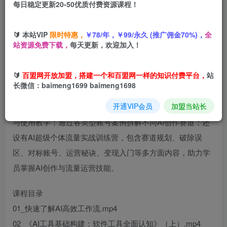
每日稳定更新20-50优质付费资源课程！
您当前未登录！建议登陆后购买，可保存购买订单
🔰 本站VIP
限时特惠，
￥78/年，￥99/永久 (推广佣金70%)，
全
站资源免费下载，
每天更新，欢迎加入！
🔰
百盟网开放加盟，搭建一个和百盟网一样的知识付费平台，
站
长微信：baimeng1699 baimeng1698
AI+超级个体应用课：课程涵盖AI工具基础认知，如
开通VIP会员
加盟当站长
DeepSeek、MJ、Runway AI、即梦AI、SunoAI等功能介绍
与使用教学；通过各类型账号案例拆解不同AI创作赛道；还
设有AI超级个体流量实战训练营，包含赛道规划、破除误
区、对标账号、运营秘诀、变现入门等多方面内容，助力学
员掌握AI创作与流量运营技能。
课程目录
01_快速了解AI高效工作流.mp4
02_《AI工具基础构建：软件工具全面认知》（上）.mp4