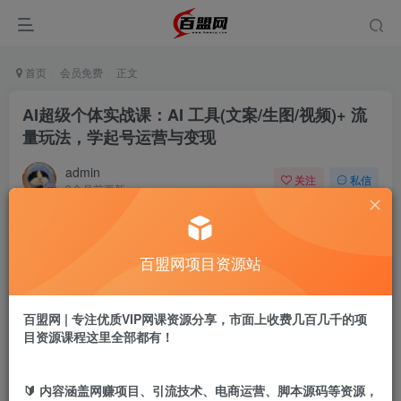
首页
会员免费
正文
AI超级个体实战课：AI 工具(文案/生图/视频)+ 流
量玩法，学起号运营与变现
admin
关注
私信
9个月前更新
833
0
付费阅读
百盟网项目资源站
AI超级个体实战课：AI 工具(文案/生图/视频)+ 流量玩法，学起号运营与变现
此内容为付费阅读，请付费后查看
9.9
百盟网 | 专注优质VIP网课资源分享，市面上收费几百几千的项
盟币
目资源课程这里全部都有！
免费
免费
年卡会员
永久会员
🔰 内容涵盖网赚项目、引流技术、电商运营、脚本源码等资源，
立即购买