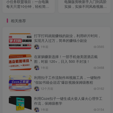
小任务联盟项目：一台电脑
电脑版剪映新手入门到高阶
每天只需10分钟，轻松简单
实操，实操不同风格视频的
稳定
剪辑技巧，轻松产出高质量
作品
相关推荐
打字打码就能赚钱的副业，利用碎片时间，
实现月入过万，简单的赚钱小副业
1年前
3565
在家躺赚新选择！一部手机做美团酒店截
图，时薪 120+，日入 500 不封顶！
1年前
3468
利用扣子工作流制作AI视频工具，一键制作
“假如书籍会说话”爆款视频保姆级教程
12个月前
3162
利用Coze扣子一键生成火柴人爆火心理学工
作流，保姆级教学
1年前
3154