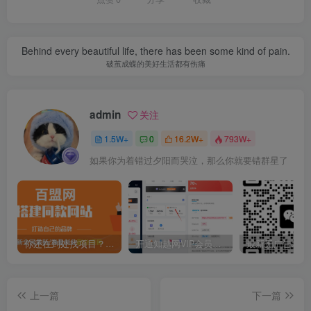
Behind every beautiful life, there has been some kind of pain.
破茧成蝶的美好生活都有伤痛
admin
关注
1.5W+
0
16.2W+
793W+
如果你为着错过夕阳而哭泣，那么你就要错群星了
你还在到处找项目？还在当韭菜？我靠卖项目一个月收入5万+，曾经我也是个失败者。
开通知越网VIP会员，尊享全站资源免费下载，享70%的推广提成！！【限时五折优惠】
上一篇
下一篇