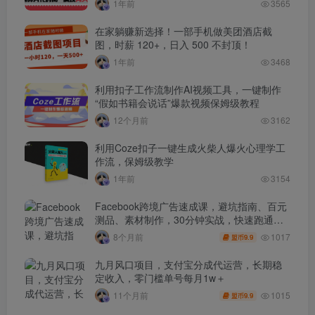
1年前
3565
在家躺赚新选择！一部手机做美团酒店截
图，时薪 120+，日入 500 不封顶！
1年前
3468
利用扣子工作流制作AI视频工具，一键制作
“假如书籍会说话”爆款视频保姆级教程
12个月前
3162
利用Coze扣子一键生成火柴人爆火心理学工
作流，保姆级教学
1年前
3154
Facebook跨境广告速成课，避坑指南、百元
测品、素材制作，30分钟实战，快速跑通首
单出单
1017
8个月前
9.9
盟币
九月风口项目，支付宝分成代运营，长期稳
定收入，零门槛单号每月1w＋
1015
11个月前
9.9
盟币