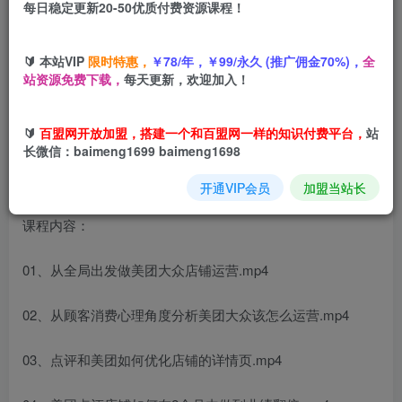
每日稳定更新20-50优质付费资源课程！
您当前未登录！建议登陆后购买，可保存购买订单
🔰 本站VIP
限时特惠，
￥78/年，￥99/永久 (推广佣金70%)，
全
站资源免费下载，
每天更新，欢迎加入！
美团大众点评最全运营底层逻辑，落地就能执行，助商家快
速提升店铺业绩
🔰
百盟网开放加盟，搭建一个和百盟网一样的知识付费平台，
站
长微信：baimeng1699 baimeng1698
开通VIP会员
加盟当站长
课程内容：
01、从全局出发做美团大众店铺运营.mp4
02、从顾客消费心理角度分析美团大众该怎么运营.mp4
03、点评和美团如何优化店铺的详情页.mp4