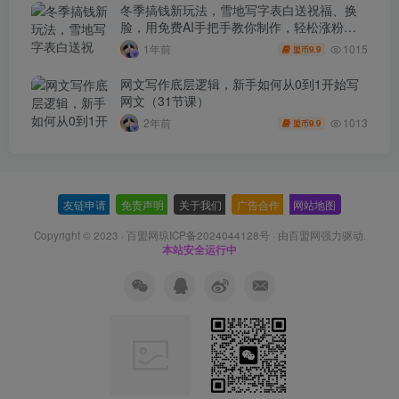
冬季搞钱新玩法，雪地写字表白送祝福、换
脸，用免费AI手把手教你制作，轻松涨粉
3.5w，接单到手软
1015
1年前
9.9
盟币
网文写作底层逻辑，新手如何从0到1开始写
网文（31节课）
1013
2年前
9.9
盟币
友链申请
-
免责声明
-
关于我们
-
广告合作
-
网站地图
Copyright © 2023 ·
百盟网琼ICP备2024044128号
· 由
百盟网
强力驱动.
本站安全运行中