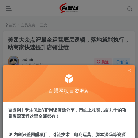
首页
会员免费
正文
美团大众点评最全运营底层逻辑，落地就能执行，
助商家快速提升店铺业绩
admin
关注
私信
9个月前更新
242
2
付费阅读
百盟网项目资源站
美团大众点评最全运营底层逻辑，落地就能执行，助商家快速提升店铺业绩
此内容为付费阅读，请付费后查看
9.9
百盟网 | 专注优质VIP网课资源分享，市面上收费几百几千的项
盟币
目资源课程这里全部都有！
免费
免费
年卡会员
永久会员
🔰 内容涵盖网赚项目、引流技术、电商运营、脚本源码等资源，
立即购买