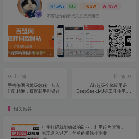
1.5W+
0
16.2W+
793W+
不要让你的梦想只是想想而已
你还在到处找项目？还在当韭菜？我靠卖项目一个月收入5万+，曾经我也是个失败者。
开通知越网VIP会员，尊享全站资源免费下载，享70%的推广提成！！【限时五折优惠】
上一篇
下一篇
手机修图保姆级教程，从入
AI+超级个体应用课，
门到精通，摄影新手别错过
DeepSeek,MJ等工具使用,拆
解多赛道案例，实现月入过
万
相关推荐
打字打码就能赚钱的副业，利用碎片时间，
实现月入过万，简单的赚钱小副业