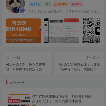
1.5W+
0
16.2W+
793W+
别因为别人说的话而放弃，把那些话当做加倍努力的动力
你还在到处找项目？还在当韭菜？我靠卖项目一个月收入5万+，曾经我也是个失败者。
开通知越网VIP会员，尊享全站资源免费下载，享70%的推广提成！！【限时五折优惠】
上一篇
下一篇
AI写作论文课，告别熬夜苦
AI+论文写作速成课：快速掌
战，AI帮你轻松搞定论文
握AI写作技巧，大幅提升论
文创作效率与质量
相关推荐
打字打码就能赚钱的副业，利用碎片时间，
实现月入过万，简单的赚钱小副业