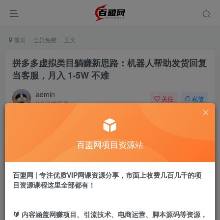
首页
会员免费
正文
拼多多虚拟类目躺赚新思路：机器人帮助发货回复
当客服，月入 1-5W 不难
admin
关注
私信
9个月前更新
942
3
付费阅读
百盟网项目资源站
拼多多虚拟类目躺赚新思路：机器人帮助发货回复当客服，月入 1-5W 不难
此内容为付费阅读，请付费后查看
9.9
百盟网 | 专注优质VIP网课资源分享，市面上收费几百几千的项
盟币
目资源课程这里全部都有！
免费
免费
年卡会员
永久会员
🔰 内容涵盖网赚项目、引流技术、电商运营、脚本源码等资源，
立即购买