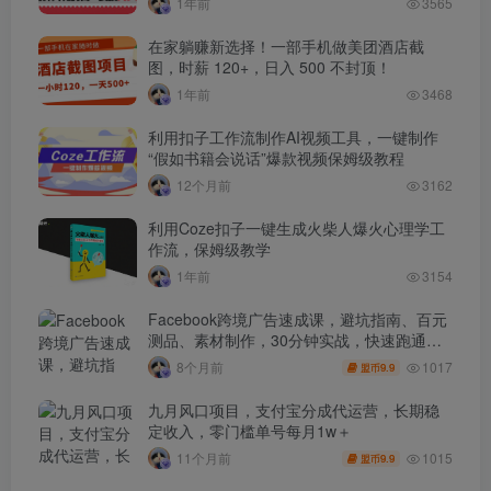
1年前
3565
在家躺赚新选择！一部手机做美团酒店截
图，时薪 120+，日入 500 不封顶！
1年前
3468
利用扣子工作流制作AI视频工具，一键制作
“假如书籍会说话”爆款视频保姆级教程
12个月前
3162
利用Coze扣子一键生成火柴人爆火心理学工
作流，保姆级教学
1年前
3154
Facebook跨境广告速成课，避坑指南、百元
测品、素材制作，30分钟实战，快速跑通首
单出单
1017
8个月前
9.9
盟币
九月风口项目，支付宝分成代运营，长期稳
定收入，零门槛单号每月1w＋
1015
11个月前
9.9
盟币