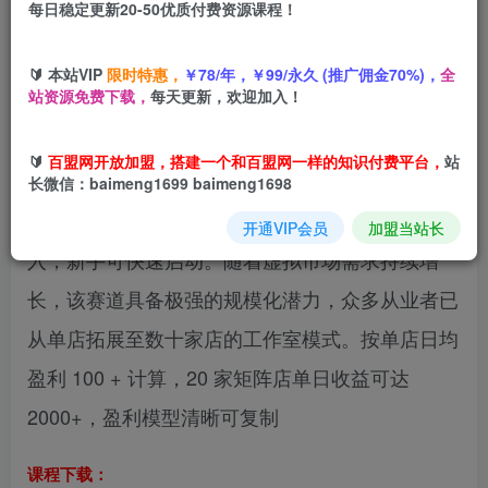
每日稳定更新20-50优质付费资源课程！
您当前未登录！建议登陆后购买，可保存购买订单
🔰 本站VIP
限时特惠，
￥78/年，￥99/永久 (推广佣金70%)，
全
站资源免费下载，
每天更新，欢迎加入！
2025 年互联网创业优选：拼多多虚拟类目小店项
🔰
百盟网开放加盟，搭建一个和百盟网一样的知识付费平台，
站
目。该模式以 0 成本、全自动化为核心优势，机器
长微信：baimeng1699 baimeng1698
人完成回复与发货环节，无需实体仓储与物流投
开通VIP会员
加盟当站长
入，新手可快速启动。随着虚拟市场需求持续增
长，该赛道具备极强的规模化潜力，众多从业者已
从单店拓展至数十家店的工作室模式。按单店日均
盈利 100 + 计算，20 家矩阵店单日收益可达
2000+，盈利模型清晰可复制
课程下载：