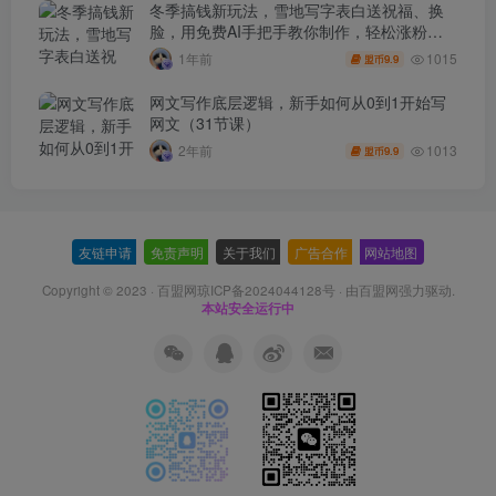
冬季搞钱新玩法，雪地写字表白送祝福、换
脸，用免费AI手把手教你制作，轻松涨粉
3.5w，接单到手软
1015
1年前
9.9
盟币
网文写作底层逻辑，新手如何从0到1开始写
网文（31节课）
1013
2年前
9.9
盟币
友链申请
-
免责声明
-
关于我们
-
广告合作
-
网站地图
Copyright © 2023 ·
百盟网琼ICP备2024044128号
· 由
百盟网
强力驱动.
本站安全运行中