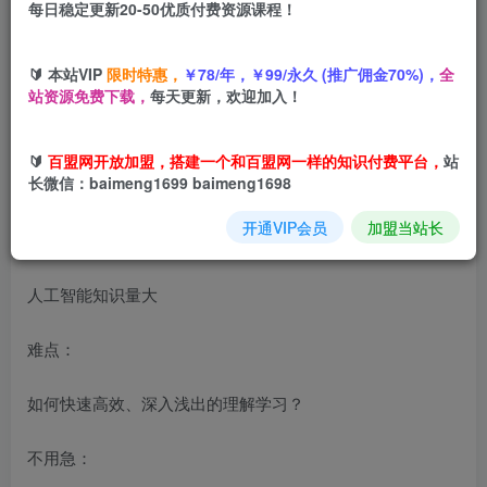
每日稳定更新20-50优质付费资源课程！
您当前未登录！建议登陆后购买，可保存购买订单
🔰 本站VIP
限时特惠，
￥78/年，￥99/永久 (推广佣金70%)，
全
站资源免费下载，
每天更新，欢迎加入！
零基础人工智能课程，一键开启AI学习，带你玩转人工智能
🔰
百盟网开放加盟，搭建一个和百盟网一样的知识付费平台，
站
长微信：baimeng1699 baimeng1698
开通VIP会员
加盟当站长
如何快速入门人工智能？
人工智能知识量大
难点：
如何快速高效、深入浅出的理解学习？
不用急：