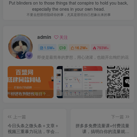
Put blinders on to those things that conspire to hold you back,
especially the ones in your own head.
不要去想那些阻碍你的事，尤其是那些自己想象出来的事
admin
关注
1.5W+
0
16.2W+
793W+
即使是最简单的梦想，用心浇灌，也能开出绚烂的花
你还在到处找项目？还在当韭菜？我靠卖项目一个月收入5万+，曾经我也是个失败者。
开通知越网VIP会员，尊享全站资源免费下载，享70%的推广提成！！【限时五折优惠】
上一篇
下一篇
今日头条之微头条＋文章＋
拼多多免费流量课+付费流量
视频三重暴力玩法，学会一
课，搞明白你的流量就来
种轻松日入2000＋，…
了，低成本拿更多流量