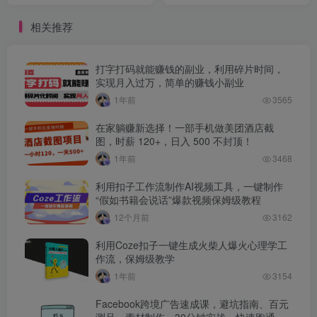
相关推荐
打字打码就能赚钱的副业，利用碎片时间，
实现月入过万，简单的赚钱小副业
1年前
3565
在家躺赚新选择！一部手机做美团酒店截
图，时薪 120+，日入 500 不封顶！
1年前
3468
利用扣子工作流制作AI视频工具，一键制作
“假如书籍会说话”爆款视频保姆级教程
12个月前
3162
利用Coze扣子一键生成火柴人爆火心理学工
作流，保姆级教学
1年前
3154
Facebook跨境广告速成课，避坑指南、百元
测品、素材制作，30分钟实战，快速跑通首