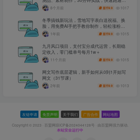
单出单
1017
8个月前
9.9
盟币
冬季搞钱新玩法，雪地写字表白送祝福、换
脸，用免费AI手把手教你制作，轻松涨粉
3.5w，接单到手软
1015
1年前
9.9
盟币
九月风口项目，支付宝分成代运营，长期稳
定收入，零门槛单号每月1w＋
1015
11个月前
9.9
盟币
网文写作底层逻辑，新手如何从0到1开始写
网文（31节课）
1013
2年前
9.9
盟币
友链申请
-
免责声明
-
关于我们
-
广告合作
-
网站地图
Copyright © 2023 ·
百盟网琼ICP备2024044128号
· 由
百盟网
强力驱动.
本站安全运行中