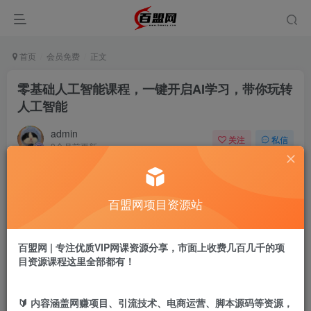
首页
会员免费
正文
零基础人工智能课程，一键开启AI学习，带你玩转
人工智能
admin
关注
私信
9个月前更新
765
5
付费阅读
百盟网项目资源站
零基础人工智能课程，一键开启AI学习，带你玩转人工智能
此内容为付费阅读，请付费后查看
9.9
百盟网 | 专注优质VIP网课资源分享，市面上收费几百几千的项
盟币
目资源课程这里全部都有！
免费
免费
年卡会员
永久会员
🔰 内容涵盖网赚项目、引流技术、电商运营、脚本源码等资源，
立即购买