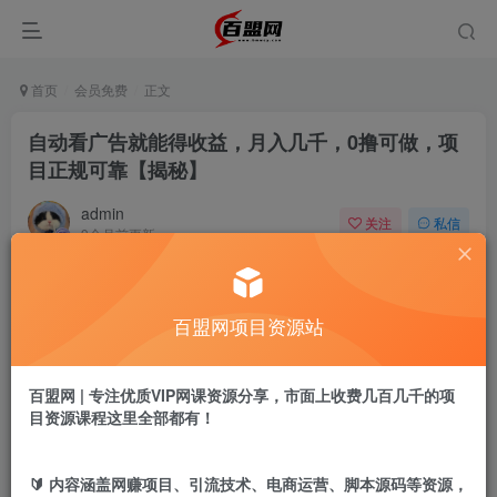
首页
会员免费
正文
自动看广告就能得收益，月入几千，0撸可做，项
目正规可靠【揭秘】
admin
关注
私信
9个月前更新
131
6
付费阅读
百盟网项目资源站
自动看广告就能得收益，月入几千，0撸可做，项目正规可靠【揭秘】
此内容为付费阅读，请付费后查看
9.9
百盟网 | 专注优质VIP网课资源分享，市面上收费几百几千的项
盟币
目资源课程这里全部都有！
免费
免费
年卡会员
永久会员
🔰 内容涵盖网赚项目、引流技术、电商运营、脚本源码等资源，
立即购买