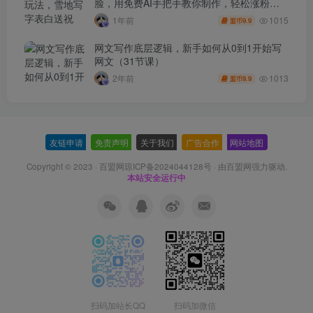
脸，用免费AI手把手教你制作，轻松涨粉
3.5w，接单到手软
1015
1年前
9.9
盟币
网文写作底层逻辑，新手如何从0到1开始写
网文（31节课）
1013
2年前
9.9
盟币
友链申请
-
免责声明
-
关于我们
-
广告合作
-
网站地图
Copyright © 2023 ·
百盟网琼ICP备2024044128号
· 由
百盟网
强力驱动.
本站安全运行中
扫码加站长QQ
扫码加微信