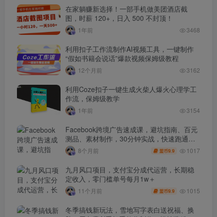
在家躺赚新选择！一部手机做美团酒店截
图，时薪 120+，日入 500 不封顶！
1年前
3468
利用扣子工作流制作AI视频工具，一键制作
“假如书籍会说话”爆款视频保姆级教程
12个月前
3162
利用Coze扣子一键生成火柴人爆火心理学工
作流，保姆级教学
1年前
3154
Facebook跨境广告速成课，避坑指南、百元
测品、素材制作，30分钟实战，快速跑通首
单出单
1017
8个月前
9.9
盟币
九月风口项目，支付宝分成代运营，长期稳
定收入，零门槛单号每月1w＋
1015
11个月前
9.9
盟币
冬季搞钱新玩法，雪地写字表白送祝福、换