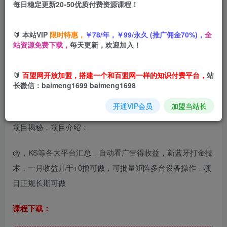
每日稳定更新20-50优质付费资源课程！
您当前未登录！建议登陆后购买，可保存购买订单
🔰 本站VIP
限时特惠，
￥78/年，￥99/永久 (推广佣金70%)，
全
站资源免费下载，
每天更新，欢迎加入！
自动看广告就能得收益，月入几千，0撸可做，项目正规可靠
【揭秘】
🔰
百盟网开放加盟，搭建一个和百盟网一样的知识付费平台，
站
长微信：baimeng1699 baimeng1698
开通VIP会员
加盟当站长
项目揭秘，项目介绍：
dy，KS等各大平台汇总，自动看广告得收益，新蓝牙打金技
术，一月收益几千+0撸可做，可批量矩阵多台设备操作，项
目正规长期可做
课程下载：