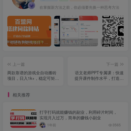
在掌握新方法之前，你必须要先换一种思考方法
你还在到处找项目？还在当韭菜？我靠卖项目一个月收入5万+，曾经我也是个失败者。
开通知越网VIP会员，尊享全站资源免费下载，享70%的推广提成！！【限时五折优惠】
上一篇
下一篇
两款靠谱的游戏全自动搬砖
语文老师PPT专属课：快速
项目，日入1k+，稳定可矩
提升课件制作水平，打造生
阵，永不失业的副业【揭
动有趣的专业级教学PPT
秘】
相关推荐
打字打码就能赚钱的副业，利用碎片时间，
实现月入过万，简单的赚钱小副业
1年前
3565