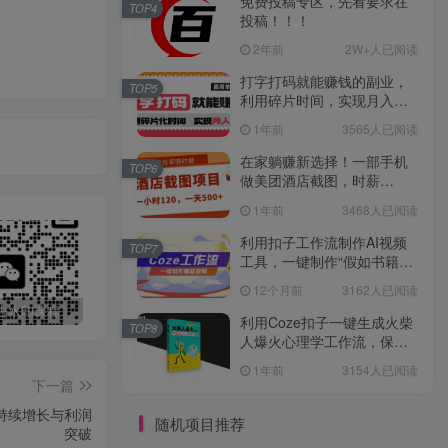
免费投稿专区，先看要求在
TOP4
投稿！！！
2年前
2W+人已阅读
打字打码就能赚钱的副业，
TOP5
利用碎片时间，实现月入过
万，简单的赚钱小副业
1年前
3565人已阅读
在家躺赚新选择！一部手机
TOP6
做美团酒店截图，时薪
120+，日入 500 不封顶！
1年前
3468人已阅读
利用扣子工作流制作AI视频
TOP7
工具，一键制作“假如书籍会
说话”爆款视频保姆级教程
12个月前
3162人已阅读
最新无广告水印课程资源 长期更新
免费投稿专区，先看要求在投稿！！！
打字打码就能赚钱的副业，利用碎片时间，实现月入过万，简单的赚钱小副业
利用Coze扣子一键生成火柴
TOP8
人爆火心理学工作流，保姆
级教学
1年前
3154人已阅读
下一篇
持续增长与利润
随机项目推荐
突破