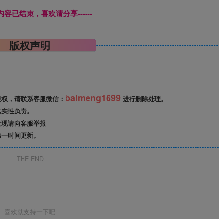
本页内容已结束，喜欢请分享------
版权声明
baimeng1699
侵权，请联系客服微信：
进行删除处理。
真实性负责。
发现请向客服举报
第一时间更新。
THE END
喜欢就支持一下吧