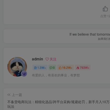
点赞
1
If we believe that tomorro
如果我们
admin
关注
1.5W+
0
16.2W+
793W+
有爱的人，有喜欢的事业，有梦想
上一篇
不备货电商玩法：精细化选品/跨平台采购/规避处罚，新手月入10万
玩法