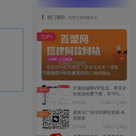
热门项目
免费分享网赚资讯
TOP1
15.9W+人已阅读
你还在到处找项目？还在当韭菜？我靠
卖项目一个月收入5万+，曾经我也...
开通知越网VIP会员，尊享全
TOP2
站资源免费下载，享70%的
推广提成！！【限时五折优
2年前
15.5W+人已阅读
惠】
最新无广告水印课程资源 长
TOP3
期更新
2年前
10W+人已阅读