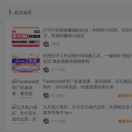
相关推荐
打字打码就能赚钱的副业，利用碎片时间，实现
万，简单的赚钱小副业
1年前
利用扣子工作流制作AI视频工具，一键制作“假如
说话”爆款视频保姆级教程
12个月前
Facebook跨境广告速成课，避坑指南、百元测
制作，30分钟实战，快速跑通首单出单
8个月前
9.9
盟币
九月风口项目，支付宝分成代运营，长期稳定收
槛单号每月1w＋
11个月前
9.9
盟币