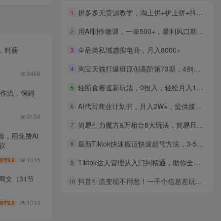
拼多多无货源教学，淘上拼+拼上拼+抖上拼，精细化蓝海+运营进阶+终极玩法，全套运营教程
1
用AI制作微课，一单500+，暴利风口期，2026永不失业副业！
2
，时薪
全品类私域虚拟电商，月入8000+
3
淘宝天猫打爆班原创高阶第73期，4剑合1必爆
4
3468
轻断食赛道新玩法，0投入，轻松月入1W 稳定，长期可操作
5
工作流，保姆
AI代写商业计划书，月入2W+，提供接单渠道，永不失业项目
6
3154
简易引力魔方&万相台8大玩法，简易且可落地实操的（价值500元）
7
，用免费AI
最新Tiktok快速搬运快速起号方法，3-5分钟做一条，起不来的号可以试试
8
软
1015
9.9
盟币
Tiktok达人管理从入门到精通，助你全面掌握达人管理秘籍
9
网文（31节
抖音引流变现不用愁！一千个信息差玩法详细教程来袭
10
1013
9.9
盟币