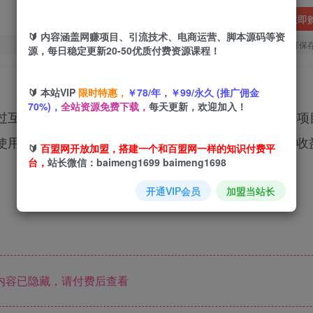
立即
🔰 内容涵盖网赚项目、引流技术、电商运营、脚本源码等资
您当前未登录！建议登陆后购买，可保
源，每日稳定更新20-50优质付费资源课程！
🔰 本站VIP
限时特惠，
￥78/年，￥99/永久 (推广佣金
70%)，
全站资源免费下载，
每天更新，欢迎加入！
过互联网的，又想在互联网赚钱的，初期都可以从这个项
使用AI来创作原创的爆款文章，随便发发，有流量就有收
🔰
百盟网开放加盟，搭建一个和百盟网一样的知识付费平
台，
站长微信：baimeng1699 baimeng1698
开通VIP会员
加盟当站长
内容已隐藏，请付费后查看