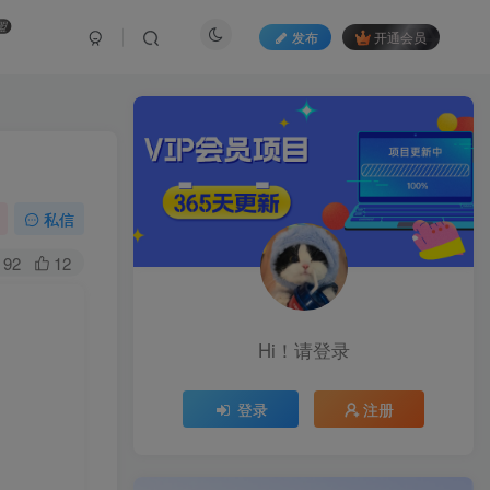
盟
发布
开通会员
私信
92
12
Hi！请登录
登录
注册