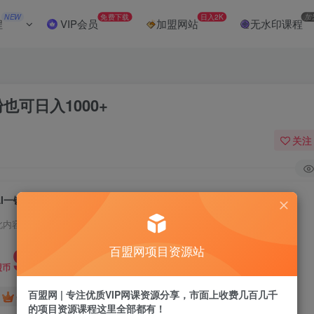
NEW
免费下载
日入2K
加
程
VIP会员
加盟网站
无水印课程
也可日入1000+
关注
AI一键生成，头条原创情感故事，新手0粉也可日入1000+
此内容为付费阅读，请付费后查看
9.9
百盟网项目资源站
盟币
百盟网 | 专注优质VIP网课资源分享，市面上收费几百几千
免费
免费
年卡会员
永久会员
的项目资源课程这里全部都有！