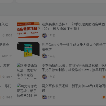
月入过
在家躺赚新选择！一部手机做美团酒店截图
120+，日入 500 不封顶！
3565
1年前
书籍会
利用Coze扣子一键生成火柴人爆火心理学
级教学
3162
1年前
品、素材
冬季搞钱新玩法，雪地写字表白送祝福、换脸
手把手教你制作，轻松涨粉3.5w，接单到手
1017
1年前
入，零门
网文写作底层逻辑，新手如何从0到1开始写
课）
1015
2年前