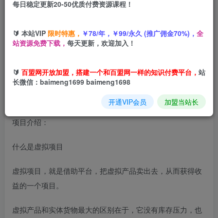
每日稳定更新20-50优质付费资源课程！
您当前未登录！建议登陆后购买，可保存购买订单
🔰 本站VIP
限时特惠，
￥78/年，￥99/永久 (推广佣金70%)，
全
站资源免费下载，
每天更新，欢迎加入！
淘宝虚拟店铺项目实战课，一个人也能做，无需货源、0成本
起步，月入5k
🔰
百盟网开放加盟，搭建一个和百盟网一样的知识付费平台，
站
长微信：baimeng1699 baimeng1698
开通VIP会员
加盟当站长
项目介绍：
什么是虚拟项目
虚拟项目，就是借助平台，把虚拟产品卖出去，从而获得收
益的一个项目。
虚拟产品和实体货物最大的区别在于，它没有库存压力，也