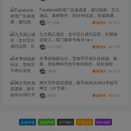
Facebook跨境广告速成课，避坑指南、百元
测品、素材制作，30分钟实战，快速跑通首
单出单
1017
8个月前
9.9
盟币
九月风口项目，支付宝分成代运营，长期稳
定收入，零门槛单号每月1w＋
1015
11个月前
9.9
盟币
冬季搞钱新玩法，雪地写字表白送祝福、换
脸，用免费AI手把手教你制作，轻松涨粉
3.5w，接单到手软
1015
1年前
9.9
盟币
网文写作底层逻辑，新手如何从0到1开始写
网文（31节课）
1013
2年前
9.9
盟币
友链申请
-
免责声明
-
关于我们
-
广告合作
-
网站地图