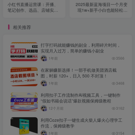
小红书直播运营课：开播、
2025最新蓝海项目一个月变
笔记创作、选品、店铺实操
现1w+新手小白也能轻松上
及 AI 赋能等多板块实用技能
手【附全套指令】
讲解
相关推荐
打字打码就能赚钱的副业，利用碎片时间，
实现月入过万，简单的赚钱小副业
1年前
3566
在家躺赚新选择！一部手机做美团酒店截
图，时薪 120+，日入 500 不封顶！
1年前
3468
利用扣子工作流制作AI视频工具，一键制作
“假如书籍会说话”爆款视频保姆级教程
12个月前
3162
利用Coze扣子一键生成火柴人爆火心理学工
作流，保姆级教学
1年前
3154