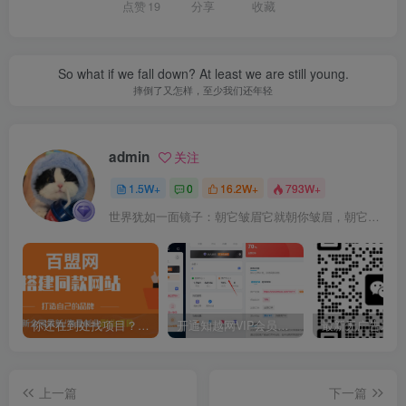
点赞
19
分享
收藏
So what if we fall down? At least we are still young.
摔倒了又怎样，至少我们还年轻
admin
关注
1.5W+
0
16.2W+
793W+
世界犹如一面镜子：朝它皱眉它就朝你皱眉，朝它微笑它也吵你微笑
你还在到处找项目？还在当韭菜？我靠卖项目一个月收入5万+，曾经我也是个失败者。
开通知越网VIP会员，尊享全站资源免费下载，享70%的推广提成！！【限时五折优惠】
上一篇
下一篇