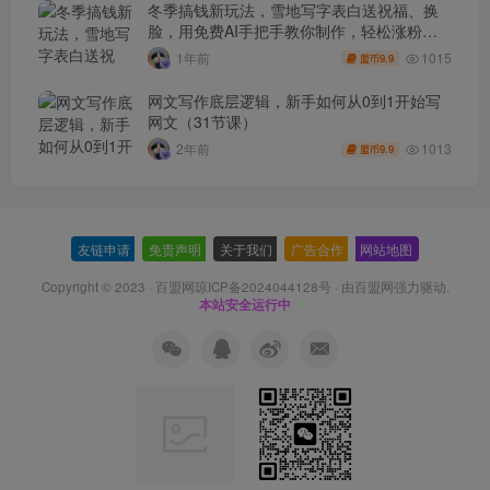
冬季搞钱新玩法，雪地写字表白送祝福、换
脸，用免费AI手把手教你制作，轻松涨粉
3.5w，接单到手软
1015
1年前
9.9
盟币
网文写作底层逻辑，新手如何从0到1开始写
网文（31节课）
1013
2年前
9.9
盟币
友链申请
-
免责声明
-
关于我们
-
广告合作
-
网站地图
Copyright © 2023 ·
百盟网琼ICP备2024044128号
· 由
百盟网
强力驱动.
本站安全运行中