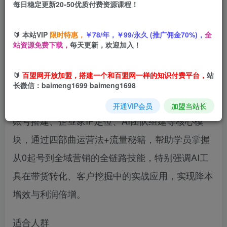
每日稳定更新20-50优质付费资源课程！
您当前未登录！建议登陆后购买，可保存购买订单
🔰 本站VIP
限时特惠，
￥78/年，￥99/永久 (推广佣金70%)，
全
站资源免费下载，
每天更新，欢迎加入！
AI+全域流量变现指南是2025年针对企业主、创业
🔰
百盟网开放加盟，搭建一个和百盟网一样的知识付费平台，
站
者和自媒体人的智能营销课程，聚焦低成本高转化
长微信：baimeng1699 baimeng1698
获客场景。课程从AI风口机遇切入，系统讲解矩阵
开通VIP会员
加盟当站长
账号搭建、企业家IP定位、AI团队组建等核心模
块，通过四部曲运营法+流量秘籍，帮助学员掌握
从0起号到全域营销的全链路技能，特别强调AI工
具在带货转化、客户挖掘中的实战应用，实现降本
增效与利润倍增。
适合人群