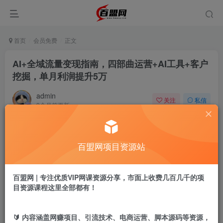
首页
会员免费
正文
AI+全域流量变现指南，四部曲运营+AI工具+客户
挖掘，单月利润提升5万
admin
关注
私信
9个月前更新
471
19
付费阅读
百盟网项目资源站
AI+全域流量变现指南，四部曲运营+AI工具+客户挖掘，单月利润提升5万
此内容为付费阅读，请付费后查看
9.9
百盟网 | 专注优质VIP网课资源分享，市面上收费几百几千的项
盟币
目资源课程这里全部都有！
免费
免费
年卡会员
永久会员
🔰 内容涵盖网赚项目、引流技术、电商运营、脚本源码等资源，
立即购买