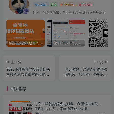
1.5W+
0
16.2W+
793W+
世界上对勇气的最大考验是忍受失败而不丧失信心
你还在到处找项目？还在当韭菜？我靠卖项目一个月收入5万+，曾经我也是个失败者。
开通知越网VIP会员，尊享全站资源免费下载，享70%的推广提成！！【限时五折优惠】
上一篇
下一篇
2025小红书聚光投流升级版
幼儿赛道：通过AI做传统知
从投流底层逻辑掌握低成本
识视频，10分钟一条视频，
获客策略 ROI提升200%
日盈利多张
相关推荐
打字打码就能赚钱的副业，利用碎片时间，
实现月入过万，简单的赚钱小副业