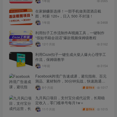
1年前
3565
在家躺赚新选择！一部手机做美团酒店截
图，时薪 120+，日入 500 不封顶！
1年前
3468
利用扣子工作流制作AI视频工具，一键制作
“假如书籍会说话”爆款视频保姆级教程
12个月前
3162
利用Coze扣子一键生成火柴人爆火心理学工
作流，保姆级教学
1年前
3154
Facebook跨境广告速成课，避坑指南、百元
测品、素材制作，30分钟实战，快速跑通首
单出单
1017
8个月前
9.9
盟币
九月风口项目，支付宝分成代运营，长期稳
定收入，零门槛单号每月1w＋
1015
11个月前
9.9
盟币