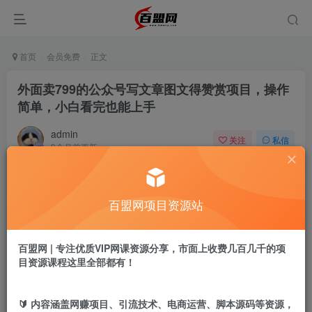
首页
会员免费
正文
外面卖799的公众号写文章图文得赞赏项目，操作
简单，小白看完也能上手
admin
关注
私信
9个月前更新
191
0
付费阅读
百盟网项目资源站
外面卖799的公众号写文章图文得赞赏项目，操作简单，小白看完也能上手
此内容为付费阅读，请付费后查看
9.9
百盟网 | 专注优质VIP网课资源分享，市面上收费几百几千的项
盟币
目资源课程这里全部都有！
免费
免费
年卡会员
永久会员
🔰 内容涵盖网赚项目、引流技术、电商运营、脚本源码等资源，
立即购买