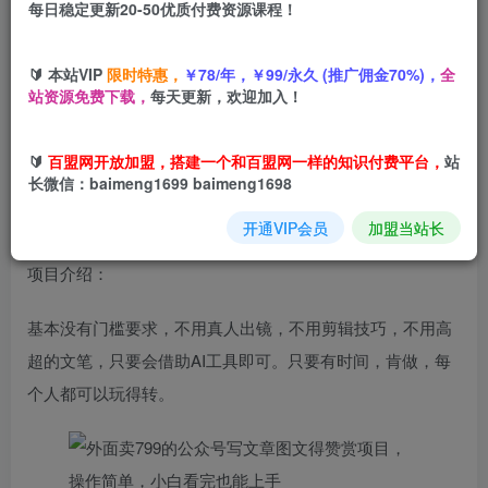
每日稳定更新20-50优质付费资源课程！
您当前未登录！建议登陆后购买，可保存购买订单
🔰 本站VIP
限时特惠，
￥78/年，￥99/永久 (推广佣金70%)，
全
站资源免费下载，
每天更新，欢迎加入！
外面卖799的
公众号写文章图文得赞赏项目
，操作简单，小
白看完也能上手
🔰
百盟网开放加盟，搭建一个和百盟网一样的知识付费平台，
站
长微信：baimeng1699 baimeng1698
开通VIP会员
加盟当站长
项目介绍：
基本没有门槛要求，不用真人出镜，不用剪辑技巧，不用高
超的文笔，只要会借助AI工具即可。只要有时间，肯做，每
个人都可以玩得转。