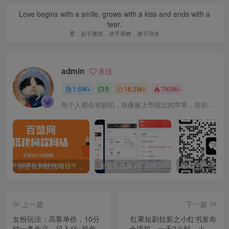
Love begins with a smile, grows with a kiss and ends with a
tear.
爱，起于微笑，浓于亲吻，逝于泪水
admin
关注
1.5W+
0
16.2W+
793W+
每个人都会有缺陷，就像被上帝咬过的苹果，有的人缺陷比较大，正是因为上帝特别喜欢他的芬芳
你还在到处找项目？还在当韭菜？我靠卖项目一个月收入5万+，曾经我也是个失败者。
开通知越网VIP会员，尊享全站资源免费下载，享70%的推广提成！！【限时五折优惠】
上一篇
下一篇
女粉玩法：高客单价，10分
红果短剧拉新之小红书发布
钟一条作品，日入1k+操作简
全流程，一天2小时，小白0