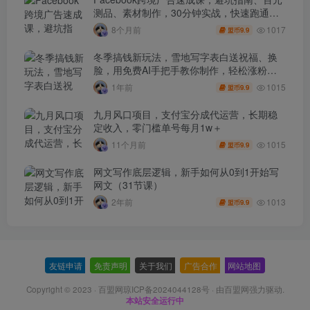
测品、素材制作，30分钟实战，快速跑通首
单出单
1017
8个月前
9.9
盟币
冬季搞钱新玩法，雪地写字表白送祝福、换
脸，用免费AI手把手教你制作，轻松涨粉
3.5w，接单到手软
1015
1年前
9.9
盟币
九月风口项目，支付宝分成代运营，长期稳
定收入，零门槛单号每月1w＋
1015
11个月前
9.9
盟币
网文写作底层逻辑，新手如何从0到1开始写
网文（31节课）
1013
2年前
9.9
盟币
友链申请
-
免责声明
-
关于我们
-
广告合作
-
网站地图
Copyright © 2023 ·
百盟网琼ICP备2024044128号
· 由
百盟网
强力驱动.
本站安全运行中