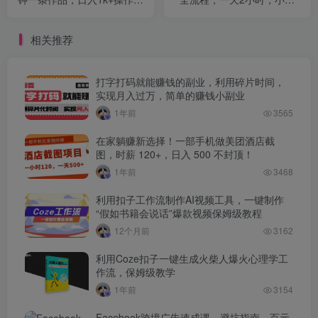
单，手机就可以
粉就能做
相关推荐
打字打码就能赚钱的副业，利用碎片时间，
实现月入过万，简单的赚钱小副业
1年前
3565
在家躺赚新选择！一部手机做美团酒店截
图，时薪 120+，日入 500 不封顶！
1年前
3468
利用扣子工作流制作AI视频工具，一键制作
“假如书籍会说话”爆款视频保姆级教程
12个月前
3162
利用Coze扣子一键生成火柴人爆火心理学工
作流，保姆级教学
1年前
3154
Facebook跨境广告速成课，避坑指南、百元