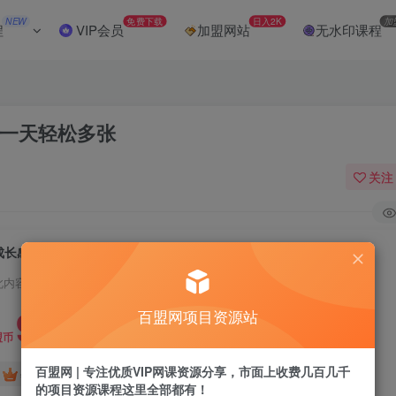
NEW
免费下载
日入2K
加
程
VIP会员
加盟网站
无水印课程
 一天轻松多张
关注
成长感悟赛道，纯自然流，百分百起号率 一天轻松多张
此内容为付费阅读，请付费后查看
9.9
百盟网项目资源站
盟币
百盟网 | 专注优质VIP网课资源分享，市面上收费几百几千
免费
免费
年卡会员
永久会员
的项目资源课程这里全部都有！