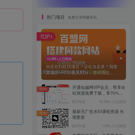
热门项目
免费分享网赚资讯
TOP1
15.9W+人已阅读
你还在到处找项目？还在当韭菜？我靠
卖项目一个月收入5万+，曾经我也...
开通知越网VIP会员，尊享全
TOP2
站资源免费下载，享70%的
推广提成！！【限时五折优
2年前
15.5W+人已阅读
惠】
最新无广告水印课程资源 长
TOP3
期更新
2年前
10W+人已阅读