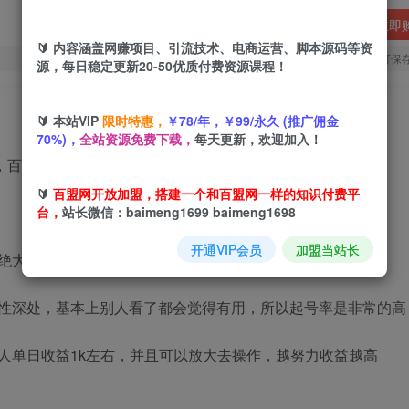
立即
🔰 内容涵盖网赚项目、引流技术、电商运营、脚本源码等资
您当前未登录！建议登陆后购买，可保
源，每日稳定更新20-50优质付费资源课程！
🔰 本站VIP
限时特惠，
￥78/年，￥99/永久 (推广佣金
70%)，
全站资源免费下载，
每天更新，欢迎加入！
🔰
百盟网开放加盟，搭建一个和百盟网一样的知识付费平
台，
站长微信：baimeng1699 baimeng1698
开通VIP会员
加盟当站长
绝大多数的需求
性深处，基本上别人看了都会觉得有用，所以起号率是非常的高
人单日收益1k左右，并且可以放大去操作，越努力收益越高