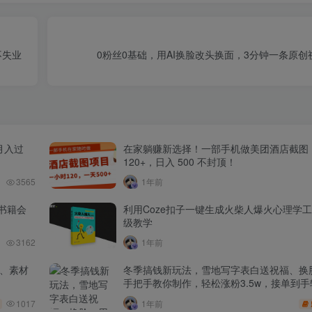
不失业
0粉丝0基础，用AI换脸改头换面，3分钟一条原
月入过
在家躺赚新选择！一部手机做美团酒店截图
120+，日入 500 不封顶！
3565
1年前
书籍会
利用Coze扣子一键生成火柴人爆火心理学
级教学
3162
1年前
品、素材
冬季搞钱新玩法，雪地写字表白送祝福、换脸
手把手教你制作，轻松涨粉3.5w，接单到手
1017
1年前