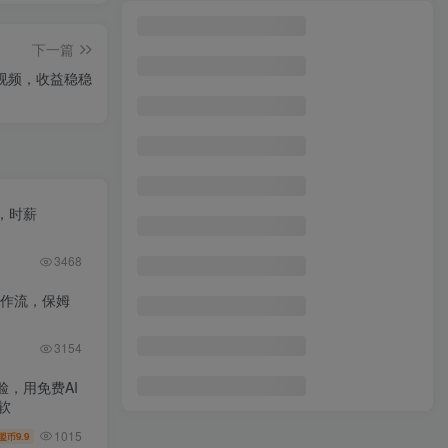
下一篇
创视频，收益稳稳
，时薪
3468
工作流，保姆
3154
，用免费AI
软
1015
9.9
盟币