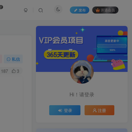
盟
发布
开通会员
私信
187
3
Hi！请登录
登录
注册