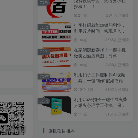
免费投稿专区，先看要求在
TOP4
投稿！！！
2年前
2W+人已阅读
打字打码就能赚钱的副业，
TOP5
利用碎片时间，实现月入过
万，简单的赚钱小副业
1年前
3565人已阅读
在家躺赚新选择！一部手机
TOP6
做美团酒店截图，时薪
120+，日入 500 不封顶！
1年前
3468人已阅读
利用扣子工作流制作AI视频
TOP7
工具，一键制作“假如书籍会
说话”爆款视频保姆级教程
12个月前
3162人已阅读
利用Coze扣子一键生成火柴
TOP8
人爆火心理学工作流，保姆
级教学
1年前
3154人已阅读
随机项目推荐
最新无广告水印课程资源 长期更新
免费投稿专区，先看要求在投稿！！！
打字打码就能赚钱的副业，利用碎片时间，实现月入过万，简单的赚钱小副业