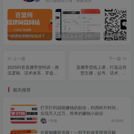
我只愿面朝大海，春暖花开
你还在到处找项目？还在当韭菜？我靠卖项目一个月收入5万+，曾经我也是个失败者。
开通知越网VIP会员，尊享全站资源免费下载，享70%的推广提成！！【限时五折优惠】
上一篇
下一篇
2025抖音直播带货特训：推
直播带货线上课，打造运营
流逻辑、话术体系、罗盘运
型主播，起号、话术、运
营,7天千人池月销20万+
营，直播带货全方案系统化
学习
相关推荐
打字打码就能赚钱的副业，利用碎片时间，
实现月入过万，简单的赚钱小副业
1年前
3566
在家躺赚新选择！一部手机做美团酒店截