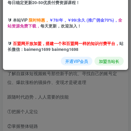
每日稳定更新20-50优质付费资源课程！
您当前未登录！建议登陆后购买，可保存购买订单
🔰 本站VIP
限时特惠，
￥78/年，￥99/永久 (推广佣金70%)，
全
站资源免费下载，
每天更新，欢迎加入！
从0到1短视频创作变现必修课，跟随时代趋势，人人需要的
技能
🔰
百盟网开放加盟，搭建一个和百盟网一样的知识付费平台，
站
长微信：baimeng1699 baimeng1698
开通VIP会员
加盟当站长
了解自媒体短视频账号那些新手的坑、寻找自己的账号定
位、爆款涨粉的骚操作、变现才是硬道理
跟随时代趋势，人人需要的技能
①把握个人定位
②掌握整体链路