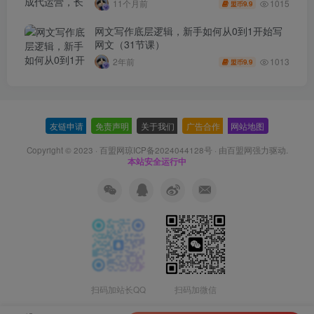
1015
11个月前
9.9
盟币
网文写作底层逻辑，新手如何从0到1开始写
网文（31节课）
1013
2年前
9.9
盟币
友链申请
-
免责声明
-
关于我们
-
广告合作
-
网站地图
Copyright © 2023 ·
百盟网琼ICP备2024044128号
· 由
百盟网
强力驱动.
本站安全运行中
扫码加站长QQ
扫码加微信