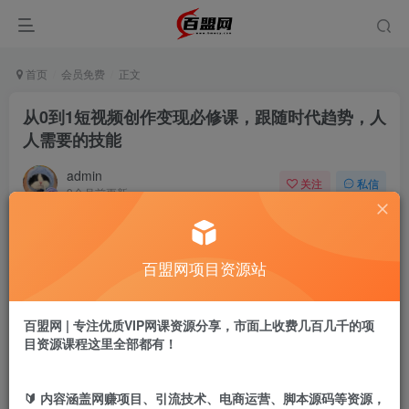
首页
会员免费
正文
从0到1短视频创作变现必修课，跟随时代趋势，人
人需要的技能
admin
关注
私信
9个月前更新
819
15
付费阅读
百盟网项目资源站
从0到1短视频创作变现必修课，跟随时代趋势，人人需要的技能
此内容为付费阅读，请付费后查看
9.9
百盟网 | 专注优质VIP网课资源分享，市面上收费几百几千的项
盟币
目资源课程这里全部都有！
免费
免费
年卡会员
永久会员
🔰 内容涵盖网赚项目、引流技术、电商运营、脚本源码等资源，
立即购买