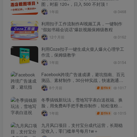
图，时薪 120+，日入 500 不封顶！
1年前
3468
利用扣子工作流制作AI视频工具，一键制作
“假如书籍会说话”爆款视频保姆级教程
12个月前
3162
利用Coze扣子一键生成火柴人爆火心理学工
作流，保姆级教学
1年前
3154
Facebook跨境广告速成课，避坑指南、百元
测品、素材制作，30分钟实战，快速跑通首
单出单
1017
8个月前
9.9
盟币
冬季搞钱新玩法，雪地写字表白送祝福、换
脸，用免费AI手把手教你制作，轻松涨粉
3.5w，接单到手软
1015
1年前
9.9
盟币
九月风口项目，支付宝分成代运营，长期稳
定收入，零门槛单号每月1w＋