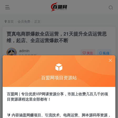
首页
会员免费
正文
贾真电商群爆款全店运营，21天提升全店运营思
维，起店、全店运营爆款不断
admin
关注
私信
9个月前更新
641
13
付费阅读
百盟网项目资源站
贾真电商群爆款全店运营，21天提升全店运营思维，起店、全店运营爆款不断
此内容为付费阅读，请付费后查看
9.9
百盟网 | 专注优质VIP网课资源分享，市面上收费几百几千的项
盟币
目资源课程这里全部都有！
免费
免费
年卡会员
永久会员
🔰 内容涵盖网赚项目、引流技术、电商运营、脚本源码等资源，
立即购买