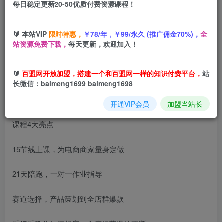
每日稳定更新20-50优质付费资源课程！
您当前未登录！建议登陆后购买，可保存购买订单
🔰 本站VIP
限时特惠，
￥78/年，￥99/永久 (推广佣金70%)，
全
站资源免费下载，
每天更新，欢迎加入！
贾真电商群爆款全店运营，21天提升全店运营思维，起店、
全店运营爆款不断
🔰
百盟网开放加盟，搭建一个和百盟网一样的知识付费平台，
站
长微信：baimeng1699 baimeng1698
开通VIP会员
加盟当站长
课程4大亮点
15节线上课，为电商商家量身定做
21天陪跑，一对一作业指导
赛道选择，产品策划到全店群爆款