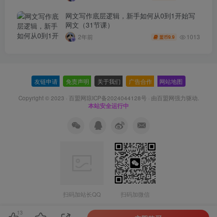
网文写作底层逻辑，新手如何从0到1开始写
网文（31节课）
1013
2年前
9.9
盟币
友链申请
-
免责声明
-
关于我们
-
广告合作
-
网站地图
Copyright © 2023 ·
百盟网琼ICP备2024044128号
· 由
百盟网
强力驱动.
本站安全运行中
扫码加站长QQ
扫码加微信
13