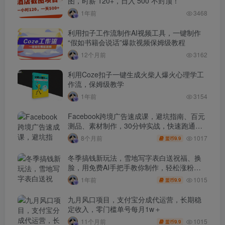
图，时薪 120+，日入 500 不封顶！
1年前
3468
利用扣子工作流制作AI视频工具，一键制作
“假如书籍会说话”爆款视频保姆级教程
12个月前
3162
利用Coze扣子一键生成火柴人爆火心理学工
作流，保姆级教学
1年前
3154
Facebook跨境广告速成课，避坑指南、百元
测品、素材制作，30分钟实战，快速跑通首
单出单
1017
8个月前
9.9
盟币
冬季搞钱新玩法，雪地写字表白送祝福、换
脸，用免费AI手把手教你制作，轻松涨粉
3.5w，接单到手软
1015
1年前
9.9
盟币
九月风口项目，支付宝分成代运营，长期稳
定收入，零门槛单号每月1w＋
1015
11个月前
9.9
盟币