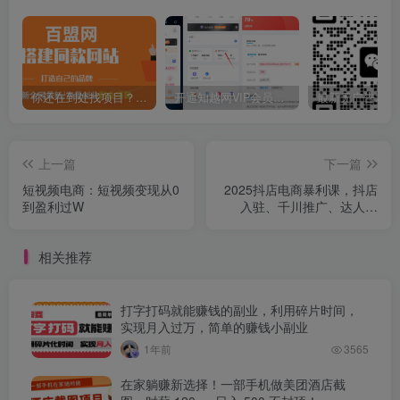
你还在到处找项目？还在当韭菜？我靠卖项目一个月收入5万+，曾经我也是个失败者。
开通知越网VIP会员，尊享全站资源免费下载，享70%的推广提成！！【限时五折优惠】
上一篇
下一篇
短视频电商：短视频变现从0
2025抖店电商暴利课，抖店
到盈利过W
入驻、千川推广、达人对
接，30天单店利润破万
相关推荐
打字打码就能赚钱的副业，利用碎片时间，
实现月入过万，简单的赚钱小副业
1年前
3565
在家躺赚新选择！一部手机做美团酒店截