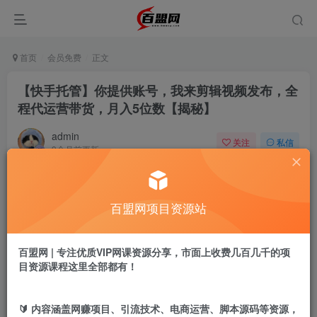
首页
会员免费
正文
【快手托管】你提供账号，我来剪辑视频发布，全
程代运营带货，月入5位数【揭秘】
admin
关注
私信
9个月前更新
500
16
付费阅读
百盟网项目资源站
【快手托管】你提供账号，我来剪辑视频发布，全程代运营带货，月入5位数【揭秘】
此内容为付费阅读，请付费后查看
9.9
百盟网 | 专注优质VIP网课资源分享，市面上收费几百几千的项
盟币
目资源课程这里全部都有！
免费
免费
年卡会员
永久会员
🔰 内容涵盖网赚项目、引流技术、电商运营、脚本源码等资源，
立即购买