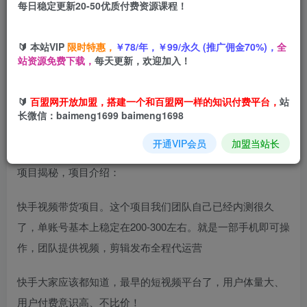
每日稳定更新20-50优质付费资源课程！
您当前未登录！建议登陆后购买，可保存购买订单
🔰 本站VIP
限时特惠，
￥78/年，￥99/永久 (推广佣金70%)，
全
站资源免费下载，
每天更新，欢迎加入！
【快手托管】你提供账号，我来剪辑视频发布，全程代运营
带货，月入5位数【揭秘】
🔰
百盟网开放加盟，搭建一个和百盟网一样的知识付费平台，
站
长微信：baimeng1699 baimeng1698
开通VIP会员
加盟当站长
项目揭秘，项目介绍：
快手视频带货项目。这个项目我们团队自己已经内测很久
了，单账号基本上稳定在200-300左右。就是一部手机即可操
作，团队提供视频，剪辑发布全程代运营
快手大家应该都知道，最早的短视频平台了，用户体量大、
用户付费意识高、不比价！