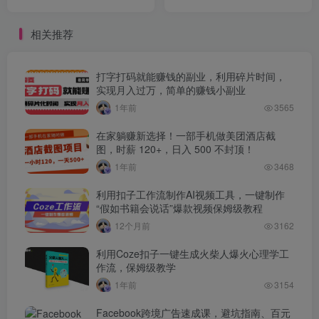
要点，起号时间与内容规划
做，一天收益1k+一台电脑在
表
家创业【揭秘】
相关推荐
打字打码就能赚钱的副业，利用碎片时间，
实现月入过万，简单的赚钱小副业
1年前
3565
在家躺赚新选择！一部手机做美团酒店截
图，时薪 120+，日入 500 不封顶！
1年前
3468
利用扣子工作流制作AI视频工具，一键制作
“假如书籍会说话”爆款视频保姆级教程
12个月前
3162
利用Coze扣子一键生成火柴人爆火心理学工
作流，保姆级教学
1年前
3154
Facebook跨境广告速成课，避坑指南、百元