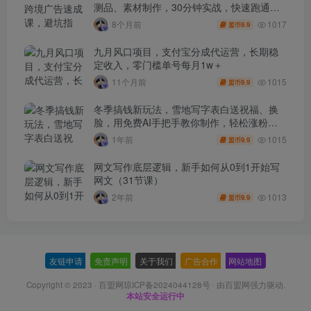
测品、素材制作，30分钟实战，快速跑通首
单出单
1017
8个月前
9.9
盟币
九月风口项目，支付宝分成代运营，长期稳
定收入，零门槛单号每月1w＋
1015
11个月前
9.9
盟币
冬季搞钱新玩法，雪地写字表白送祝福、换
脸，用免费AI手把手教你制作，轻松涨粉
3.5w，接单到手软
1015
1年前
9.9
盟币
网文写作底层逻辑，新手如何从0到1开始写
网文（31节课）
1013
2年前
9.9
盟币
友链申请
-
免责声明
-
关于我们
-
广告合作
-
网站地图
Copyright © 2023 ·
百盟网琼ICP备2024044128号
· 由
百盟网
强力驱动.
本站安全运行中