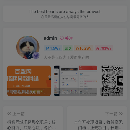
The best hearts are always the bravest.
心灵最高尚的人也总是最勇敢的人
admin
关注
1.5W+
0
16.2W+
793W+
人不是仅仅为了爱而生存的
你还在到处找项目？还在当韭菜？我靠卖项目一个月收入5万+，曾经我也是个失败者。
开通知越网VIP会员，尊享全站资源免费下载，享70%的推广提成！！【限时五折优惠】
上一篇
下一篇
抖音同城IP起号变现课：核
全年可变现项目，收益高无
心能力、底层心法，各阶段
门槛，正规项目，长期可