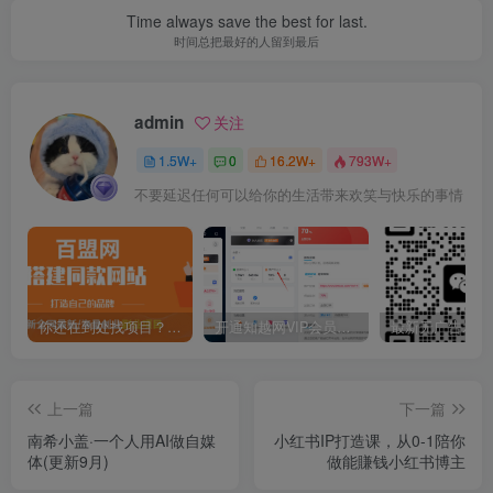
Time always save the best for last.
时间总把最好的人留到最后
admin
关注
1.5W+
0
16.2W+
793W+
不要延迟任何可以给你的生活带来欢笑与快乐的事情
你还在到处找项目？还在当韭菜？我靠卖项目一个月收入5万+，曾经我也是个失败者。
开通知越网VIP会员，尊享全站资源免费下载，享70%的推广提成！！【限时五折优惠】
上一篇
下一篇
南希小盖·一个人用AI做自媒
小红书IP打造课，从0-1陪你
体(更新9月)
做能賺钱小红书博主