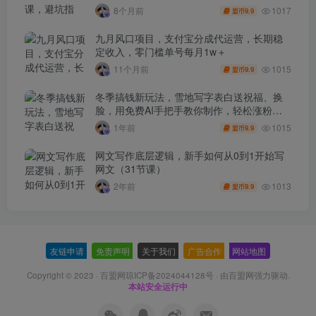
单出单
1017
8个月前
9.9
盟币
九月风口项目，支付宝分成代运营，长期稳
定收入，零门槛单号每月1w＋
1015
11个月前
9.9
盟币
冬季搞钱新玩法，雪地写字表白送祝福、换
脸，用免费AI手把手教你制作，轻松涨粉
3.5w，接单到手软
1015
1年前
9.9
盟币
网文写作底层逻辑，新手如何从0到1开始写
网文（31节课）
1013
2年前
9.9
盟币
友链申请
-
免责声明
-
关于我们
-
广告合作
-
网站地图
Copyright © 2023 ·
百盟网琼ICP备2024044128号
· 由
百盟网
强力驱动.
本站安全运行中