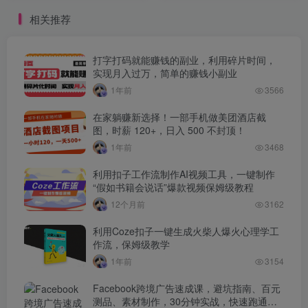
相关推荐
打字打码就能赚钱的副业，利用碎片时间，
实现月入过万，简单的赚钱小副业
1年前
3566
在家躺赚新选择！一部手机做美团酒店截
图，时薪 120+，日入 500 不封顶！
1年前
3468
利用扣子工作流制作AI视频工具，一键制作
“假如书籍会说话”爆款视频保姆级教程
12个月前
3162
利用Coze扣子一键生成火柴人爆火心理学工
作流，保姆级教学
1年前
3154
Facebook跨境广告速成课，避坑指南、百元
测品、素材制作，30分钟实战，快速跑通首