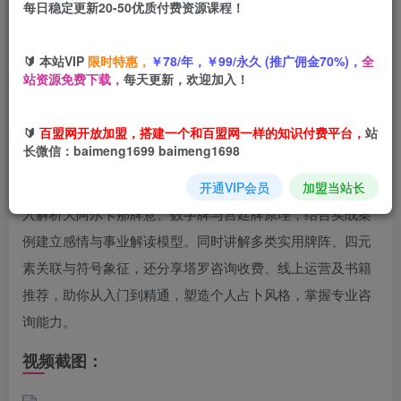
每日稳定更新20-50优质付费资源课程！
您当前未登录！建议登陆后购买，可保存购买订单
🔰 本站VIP
限时特惠，
￥78/年，￥99/永久 (推广佣金70%)，
全
站资源免费下载，
每天更新，欢迎加入！
课程介绍：
🔰
百盟网开放加盟，搭建一个和百盟网一样的知识付费平台，
站
本课程从塔罗历史切入，全方位覆盖塔罗学习核心内容。先
长微信：baimeng1699 baimeng1698
教你挑选塔罗牌、做好占卜准备，详解占卜空间布置与能量
净化；再拆解情感、事业、运势类问题，传授梳理技巧；深
开通VIP会员
加盟当站长
入解析大阿尔卡那牌意、数字牌与宫廷牌原理，结合实战案
例建立感情与事业解读模型。同时讲解多类实用牌阵、四元
素关联与符号象征，还分享塔罗咨询收费、线上运营及书籍
推荐，助你从入门到精通，塑造个人占卜风格，掌握专业咨
询能力。
视频截图：