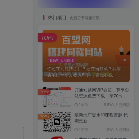
热门项目
免费分享网赚资讯
TOP1
15.9W+人已阅读
你还在到处找项目？还在当韭菜？我靠
卖项目一个月收入5万+，曾经我也...
开通知越网VIP会员，尊享全
TOP2
站资源免费下载，享70%的
推广提成！！【限时五折优
2年前
15.5W+人已阅读
惠】
最新无广告水印课程资源 长
TOP3
期更新
2年前
10W+人已阅读