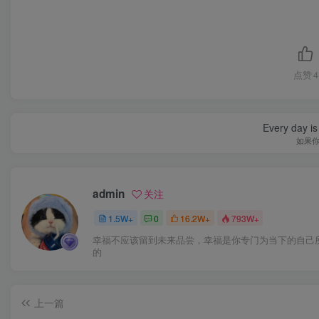
点赞
4
Every day is 
如果
admin
关注
1.5W+
0
16.2W+
793W+
幸福不应该留到未来品尝，幸福是你专门为当下的自己
的
上一篇