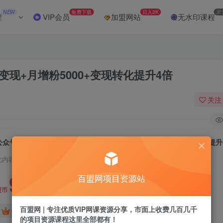
NEW
免费下载
日入2K
加
程
VIP会员
加盟网站
无水印课程
现+月增粉5000+变现转化提升4倍
关注
公众号变现课：账号搭建+内容运营+商业变现+月增粉5000+变现转化提升
此内容为付费阅读，请付费后查看
9.9
百盟网项目资源站
盟币
百盟网 | 专注优质VIP网课资源分享，市面上收费几百几千
免费
免费
年卡会员
永久会员
的项目资源课程这里全部都有！