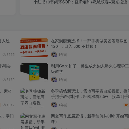
小红书10节闭环SOP：轻IP矩阵+私域获客+聚光投
月入过
在家躺赚新选择！一部手机做美团酒店截图
120+，日入 500 不封顶！
3565
1年前
书籍会
利用Coze扣子一键生成火柴人爆火心理学
级教学
3162
1年前
品、素材
冬季搞钱新玩法，雪地写字表白送祝福、换脸
手把手教你制作，轻松涨粉3.5w，接单到手
1017
1年前
入，零门
网文写作底层逻辑，新手如何从0到1开始写
课）