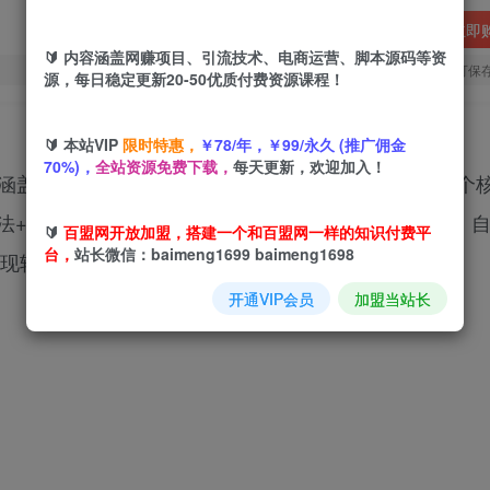
立即
🔰 内容涵盖网赚项目、引流技术、电商运营、脚本源码等资
您当前未登录！建议登陆后购买，可保
源，每日稳定更新20-50优质付费资源课程！
🔰 本站VIP
限时特惠，
￥78/年，￥99/永久 (推广佣金
70%)，
全站资源免费下载，
每天更新，欢迎加入！
，涵盖账号搭建+内容运营+商业变现三大体系。通过13个
法+4种数据分析模型，掌握公众号与视频号联动玩法、
🔰
百盟网开放加盟，搭建一个和百盟网一样的知识付费平
台，
站长微信：baimeng1699 baimeng1698
变现转化率提升4倍的实战效果。
开通VIP会员
加盟当站长