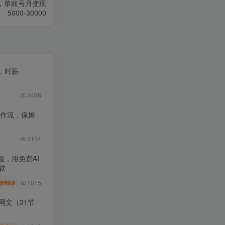
流，单账号月变现
5000-30000
，时薪
3468
工作流，保姆
3154
，用免费AI
软
1015
9.9
盟币
网文（31节