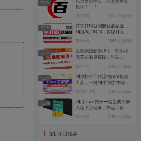
免费投稿专区，先看要求在
TOP4
投稿！！！
2年前
2W+人已阅读
打字打码就能赚钱的副业，
TOP5
利用碎片时间，实现月入过
万，简单的赚钱小副业
1年前
3565人已阅读
在家躺赚新选择！一部手机
TOP6
做美团酒店截图，时薪
120+，日入 500 不封顶！
1年前
3468人已阅读
利用扣子工作流制作AI视频
TOP7
工具，一键制作“假如书籍会
说话”爆款视频保姆级教程
12个月前
3162人已阅读
利用Coze扣子一键生成火柴
TOP8
人爆火心理学工作流，保姆
级教学
1年前
3154人已阅读
随机项目推荐