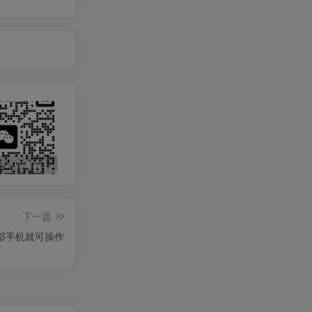
最新无广告水印课程资源 长期更新
免费投稿专区，先看要求在投稿！！！
打字打码就能赚钱的副业，利用碎片时间，实现月入过万，简单的赚钱小副业
下一篇
部手机就可操作