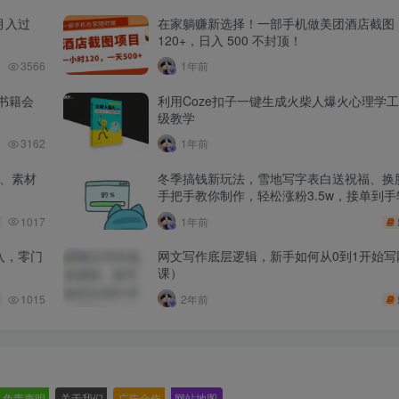
月入过
在家躺赚新选择！一部手机做美团酒店截图
120+，日入 500 不封顶！
3566
1年前
书籍会
利用Coze扣子一键生成火柴人爆火心理学
级教学
3162
1年前
品、素材
冬季搞钱新玩法，雪地写字表白送祝福、换脸
手把手教你制作，轻松涨粉3.5w，接单到手
1017
1年前
入，零门
网文写作底层逻辑，新手如何从0到1开始写
课）
1015
2年前
免责声明
-
关于我们
-
广告合作
-
网站地图