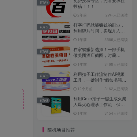
免费投稿专区，先看要求在
TOP4
投稿！！！
2年前
2W+人已阅读
打字打码就能赚钱的副业，
TOP5
利用碎片时间，实现月入过
万，简单的赚钱小副业
1年前
3566人已阅读
在家躺赚新选择！一部手机
TOP6
做美团酒店截图，时薪
120+，日入 500 不封顶！
1年前
3468人已阅读
利用扣子工作流制作AI视频
TOP7
工具，一键制作“假如书籍会
说话”爆款视频保姆级教程
12个月前
3162人已阅读
利用Coze扣子一键生成火柴
TOP8
人爆火心理学工作流，保姆
级教学
1年前
3154人已阅读
随机项目推荐