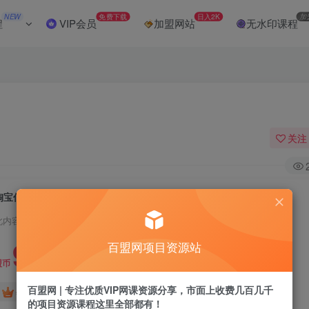
NEW
免费下载
日入2K
加
程
VIP会员
加盟网站
无水印课程
关注
淘宝低价引流与运营全攻略(更新9月)
此内容为付费阅读，请付费后查看
9.9
百盟网项目资源站
盟币
百盟网 | 专注优质VIP网课资源分享，市面上收费几百几千
免费
免费
年卡会员
永久会员
的项目资源课程这里全部都有！