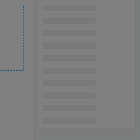
探店实操训练营：从起号开始教你如何写文案、拍摄制作探店视频
1
美团电商特训营：美团·店群玩法，无脑铺货
2
2025年~2027最暴力的项目，0门槛手机躺赚项目，长期可操作，正规项目，暴力玩法，有手就行，只要做当天就有收益，无脑轻松日500+，项目可单打可矩阵
3
视频号卖货+分成最新玩法，一天保底800+，无脑操作
4
提升 价值感，挖掘潜能和优势，发现很棒的自己（12节课）
5
3个月实测稳如狗！wishlba最新项目，一键运行日入50美刀，单窗口躺挣，保姆级教程全给你【揭秘】
6
视频号创作者分成，爆爽短剧推广，一键搬运，傻瓜式操作，月入1w+
7
淘宝无人直播带货9.0，最新技术，日入1000+，无违规封号，当天播，当天见收益【揭秘】
8
Ai制作英语阅读赛道，单日变现1000+，涨粉极快超级简单，
9
用数据玩赚抖音实战训练营：手把手带你用数据玩赚抖音运营（45节课时）
10