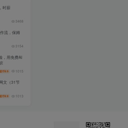
，时薪
3468
工作流，保姆
3154
，用免费AI
软
1015
9.9
盟币
网文（31节
1013
9.9
盟币