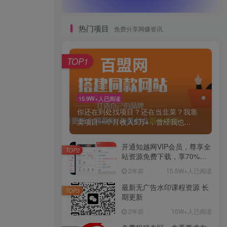
热门项目
免费分享网赚资讯
TOP1
15.9W+人已阅读
你还在到处找项目？还在当韭菜？我靠
卖项目一个月收入5万+，曾经我也...
开通知越网VIP会员，尊享全
TOP2
站资源免费下载，享70%的
推广提成！！【限时五折优
2年前
15.5W+人已阅读
惠】
最新无广告水印课程资源 长
TOP3
期更新
2年前
10W+人已阅读