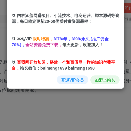
立即
🔰 内容涵盖网赚项目、引流技术、电商运营、脚本源码等资
您当前未登录！建议登陆后购买，可保
源，每日稳定更新20-50优质付费资源课程！
🔰 本站VIP
限时特惠，
￥78/年，￥99/永久 (推广佣金
70%)，
全站资源免费下载，
每天更新，欢迎加入！
先解析淘宝低价引流玩法及注意事项，再教你用生意参谋市场排
🔰
百盟网开放加盟，搭建一个和百盟网一样的知识付费平
台，
站长微信：baimeng1699 baimeng1698
、产品优化方式，详解做基础销量的目的及低价引流在基础销量
开通VIP会员
加盟当站长
对应数据分析，以及营销托管扣费逻辑、注意事项与创建，另外
方位赋能淘宝商家。