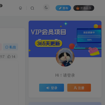
盟
发布
开通会员
私信
217
14
Hi！请登录
登录
注册