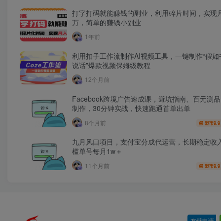
打字打码就能赚钱的副业，利用碎片时间，实现
万，简单的赚钱小副业
1年前
利用扣子工作流制作AI视频工具，一键制作“假如
说话”爆款视频保姆级教程
12个月前
Facebook跨境广告速成课，避坑指南、百元测
制作，30分钟实战，快速跑通首单出单
8个月前
9.9
盟币
九月风口项目，支付宝分成代运营，长期稳定收
槛单号每月1w＋
11个月前
9.9
盟币
友链申请
-