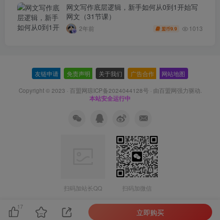
网文写作底层逻辑，新手如何从0到1开始写
网文（31节课）
1013
2年前
9.9
盟币
友链申请
-
免责声明
-
关于我们
-
广告合作
-
网站地图
Copyright © 2023 ·
百盟网琼ICP备2024044128号
· 由
百盟网
强力驱动.
本站安全运行中
扫码加站长QQ
扫码加微信
17
立即购买