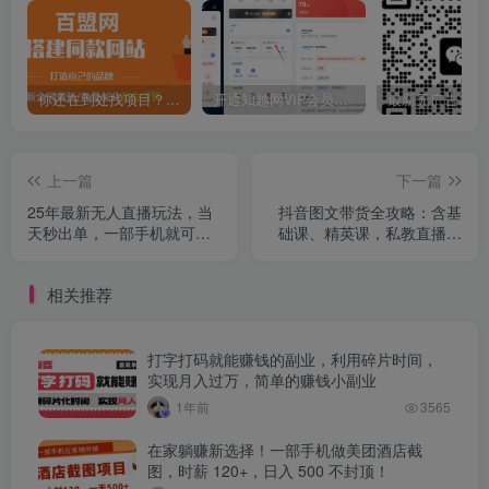
你还在到处找项目？还在当韭菜？我靠卖项目一个月收入5万+，曾经我也是个失败者。
开通知越网VIP会员，尊享全站资源免费下载，享70%的推广提成！！【限时五折优惠】
上一篇
下一篇
25年最新无人直播玩法，当
抖音图文带货全攻略：含基
天秒出单，一部手机就可操
础课、精英课，私教直播，
作
从账号搭建到流量提升及出
单技巧
相关推荐
打字打码就能赚钱的副业，利用碎片时间，
实现月入过万，简单的赚钱小副业
1年前
3565
在家躺赚新选择！一部手机做美团酒店截
图，时薪 120+，日入 500 不封顶！