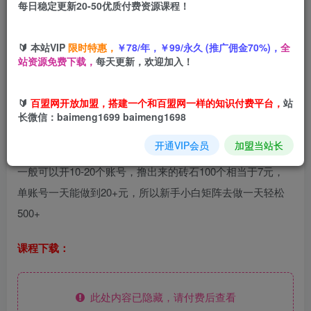
每日稳定更新20-50优质付费资源课程！
您当前未登录！建议登陆后购买，可保存购买订单
🔰 本站VIP
限时特惠，
￥78/年，￥99/永久 (推广佣金70%)，
全
站资源免费下载，
每天更新，欢迎加入！
关于抖音直播间抢福袋这个项目原理很简单，很多人在开直
🔰
百盟网开放加盟，搭建一个和百盟网一样的知识付费平台，
站
播的时候会发放一些福袋进行吸引用户点赞，福袋里面有砖
长微信：baimeng1699 baimeng1698
石，还有一些产品比如手机，我们就是通过脚本来自动的去
开通VIP会员
加盟当站长
抢福袋里面的砖石进行变现，一台电脑可以无限的上账号，
一般可以开10-20个账号，撸出来的砖石100个相当于7元，
单账号一天能做到20+元，所以新手小白矩阵去做一天轻松
500+
课程下载：
此处内容已隐藏，请付费后查看