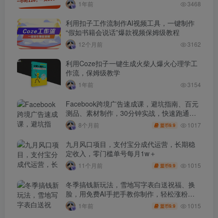
1年前
3468
利用扣子工作流制作AI视频工具，一键制作
“假如书籍会说话”爆款视频保姆级教程
12个月前
3162
利用Coze扣子一键生成火柴人爆火心理学工
作流，保姆级教学
1年前
3154
Facebook跨境广告速成课，避坑指南、百元
测品、素材制作，30分钟实战，快速跑通首
单出单
1017
8个月前
9.9
盟币
九月风口项目，支付宝分成代运营，长期稳
定收入，零门槛单号每月1w＋
1015
11个月前
9.9
盟币
冬季搞钱新玩法，雪地写字表白送祝福、换
脸，用免费AI手把手教你制作，轻松涨粉
3.5w，接单到手软
1015
1年前
9.9
盟币