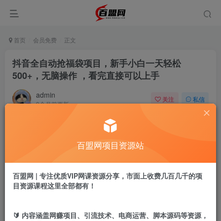
首页
会员免费
正文
抖音全自动抢福袋项目，新手小白一天轻松
500+，无脑操作 ，看完直接可以上手
admin
关注
私信
9个月前更新
608
17
付费阅读
百盟网项目资源站
抖音全自动抢福袋项目，新手小白一天轻松500+，无脑操作 ，看完直接可以上手
此内容为付费阅读，请付费后查看
9.9
百盟网 | 专注优质VIP网课资源分享，市面上收费几百几千的项
盟币
目资源课程这里全部都有！
免费
免费
年卡会员
永久会员
🔰 内容涵盖网赚项目、引流技术、电商运营、脚本源码等资源，
立即购买