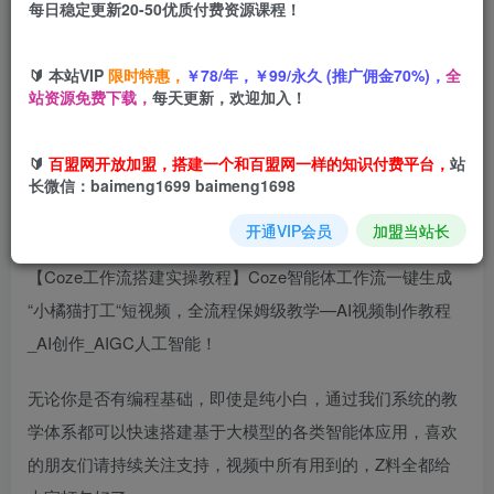
每日稳定更新20-50优质付费资源课程！
您当前未登录！建议登陆后购买，可保存购买订单
🔰 本站VIP
限时特惠，
￥78/年，￥99/永久 (推广佣金70%)，
全
站资源免费下载，
每天更新，欢迎加入！
Coze扣子智能体工作流一键生成“小橘猫打工“短视频，全流
程保姆级教学
🔰
百盟网开放加盟，搭建一个和百盟网一样的知识付费平台，
站
长微信：baimeng1699 baimeng1698
开通VIP会员
加盟当站长
【Coze工作流搭建实操教程】Coze智能体工作流一键生成
“小橘猫打工“短视频，全流程保姆级教学—AI视频制作教程
_AI创作_AIGC人工智能！
无论你是否有编程基础，即使是纯小白，通过我们系统的教
学体系都可以快速搭建基于大模型的各类智能体应用，喜欢
的朋友们请持续关注支持，视频中所有用到的，Z料全都给