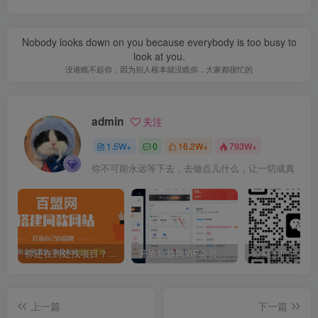
Nobody looks down on you because everybody is too busy to
look at you.
没谁瞧不起你，因为别人根本就没瞧你，大家都很忙的
admin
关注
1.5W+
0
16.2W+
793W+
你不可能永远等下去，去做点儿什么，让一切成真
你还在到处找项目？还在当韭菜？我靠卖项目一个月收入5万+，曾经我也是个失败者。
开通知越网VIP会员，尊享全站资源免费下载，享70%的推广提成！！【限时五折优惠】
上一篇
下一篇