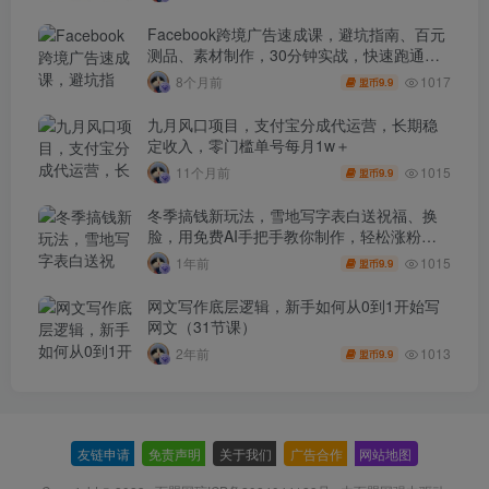
Facebook跨境广告速成课，避坑指南、百元
测品、素材制作，30分钟实战，快速跑通首
单出单
1017
8个月前
9.9
盟币
九月风口项目，支付宝分成代运营，长期稳
定收入，零门槛单号每月1w＋
1015
11个月前
9.9
盟币
冬季搞钱新玩法，雪地写字表白送祝福、换
脸，用免费AI手把手教你制作，轻松涨粉
3.5w，接单到手软
1015
1年前
9.9
盟币
网文写作底层逻辑，新手如何从0到1开始写
网文（31节课）
1013
2年前
9.9
盟币
友链申请
-
免责声明
-
关于我们
-
广告合作
-
网站地图