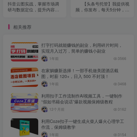
抖音云图实战，掌握市场调
【头条号托管】我提供视
研与数据定位，提升内容种
频，你发布，每天5分钟，最
草与转化能力
高躺入2W+【揭秘】
相关推荐
打字打码就能赚钱的副业，利用碎片时间，
实现月入过万，简单的赚钱小副业
1年前
3566
在家躺赚新选择！一部手机做美团酒店截
图，时薪 120+，日入 500 不封顶！
1年前
3468
利用扣子工作流制作AI视频工具，一键制作
“假如书籍会说话”爆款视频保姆级教程
12个月前
3162
利用Coze扣子一键生成火柴人爆火心理学工
作流，保姆级教学
1年前
3154