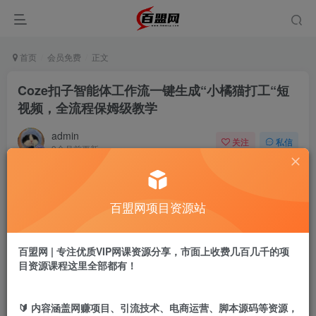
首页
会员免费
正文
Coze扣子智能体工作流一键生成“小橘猫打工“短
视频，全流程保姆级教学
admin
关注
私信
9个月前更新
22
15
付费阅读
百盟网项目资源站
Coze扣子智能体工作流一键生成“小橘猫打工“短视频，全流程保姆级教学
此内容为付费阅读，请付费后查看
9.9
百盟网 | 专注优质VIP网课资源分享，市面上收费几百几千的项
盟币
目资源课程这里全部都有！
免费
免费
年卡会员
永久会员
🔰 内容涵盖网赚项目、引流技术、电商运营、脚本源码等资源，
立即购买